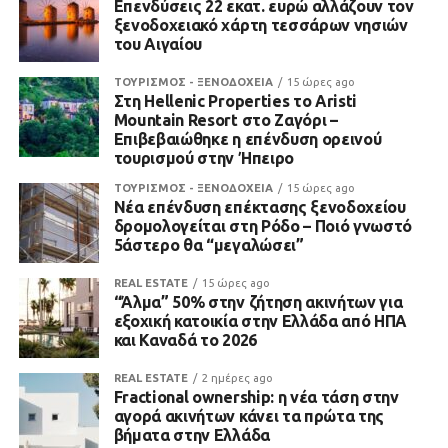
Επενδύσεις 22 εκατ. ευρώ αλλάζουν τον
ξενοδοχειακό χάρτη τεσσάρων νησιών
του Αιγαίου
ΤΟΥΡΙΣΜΟΣ - ΞΕΝΟΔΟΧΕΙΑ
15 ώρες ago
Στη Hellenic Properties το Aristi
Mountain Resort στο Ζαγόρι –
Επιβεβαιώθηκε η επένδυση ορεινού
τουρισμού στην Ήπειρο
ΤΟΥΡΙΣΜΟΣ - ΞΕΝΟΔΟΧΕΙΑ
15 ώρες ago
Νέα επένδυση επέκτασης ξενοδοχείου
δρομολογείται στη Ρόδο – Ποιό γνωστό
5άστερο θα “μεγαλώσει”
REAL ESTATE
15 ώρες ago
“Άλμα” 50% στην ζήτηση ακινήτων για
εξοχική κατοικία στην Ελλάδα από ΗΠΑ
και Καναδά το 2026
REAL ESTATE
2 ημέρες ago
Fractional ownership: η νέα τάση στην
αγορά ακινήτων κάνει τα πρώτα της
βήματα στην Ελλάδα