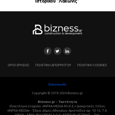
ιστορικού “Λακωνίς”
ΌΡΟΙ ΧΡΗΣΗΣ
ΠΟΛΙΤΙΚΗ ΑΠΟΡΡΗΤΟΥ
ΠΟΛΙΤΙΚΗ COOKIES
Επικοινωνία
Copyright © 2019-2024 Bizness.gr
Bizness.gr - Ταυτότητα
Ιδιοκτήτρια εταιρεία: «INFRA MEDIA M.I.K.E.» Διακριτικός τίτλος:
«INFRA MEDIA» - Έδρα: Δήμος Αθηναίων, Αριστείδου αρ. 10-12, Τ.Κ.
10559 - ΑΦΜ: 801478591 Δ.Ο.Υ.: ΚΕΦΟΔΕ ΑΤΤΙΚΗΣ. - Τηλ.