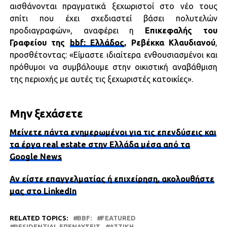
αισθάνονται πραγματικά ξεχωριστοί στο νέο τους
σπίτι που έχει σχεδιαστεί βάσει πολυτελών
προδιαγραφών», αναφέρει η
Επικεφαλής του
Γραφείου της
bbf: Ελλάδος
, Ρεβέκκα Κλαυδιανού
,
προσθέτοντας: «Είμαστε ιδιαίτερα ενθουσιασμένοι και
πρόθυμοι να συμβάλουμε στην οικιστική αναβάθμιση
της περιοχής με αυτές τις ξεχωριστές κατοικίες».
Μην ξεχάσετε
Μείνετε πάντα ενημερωμένοι για τις επενδύσεις και
τα έργα real estate στην Ελλάδα μέσα από τα
Google News
Αν είστε επαγγελματίας ή επιχείρηση, ακολουθήστε
μας στο LinkedIn
RELATED TOPICS:
BBF:
FEATURED
RESIDENTIAL ΕΠΕΝΔΎΣΕΙΣ
ΑΤΤΙΚΗ