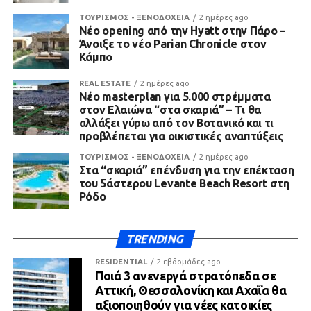
ΤΟΥΡΙΣΜΟΣ - ΞΕΝΟΔΟΧΕΙΑ
2 ημέρες ago
Νέο opening από την Hyatt στην Πάρο –
Άνοιξε το νέο Parian Chronicle στον
Κάμπο
REAL ESTATE
2 ημέρες ago
Νέο masterplan για 5.000 στρέμματα
στον Ελαιώνα “στα σκαριά” – Τι θα
αλλάξει γύρω από τον Βοτανικό και τι
προβλέπεται για οικιστικές αναπτύξεις
ΤΟΥΡΙΣΜΟΣ - ΞΕΝΟΔΟΧΕΙΑ
2 ημέρες ago
Στα “σκαριά” επένδυση για την επέκταση
του 5άστερου Levante Beach Resort στη
Ρόδο
TRENDING
RESIDENTIAL
2 εβδομάδες ago
Ποιά 3 ανενεργά στρατόπεδα σε
Αττική, Θεσσαλονίκη και Αχαΐα θα
αξιοποιηθούν για νέες κατοικίες