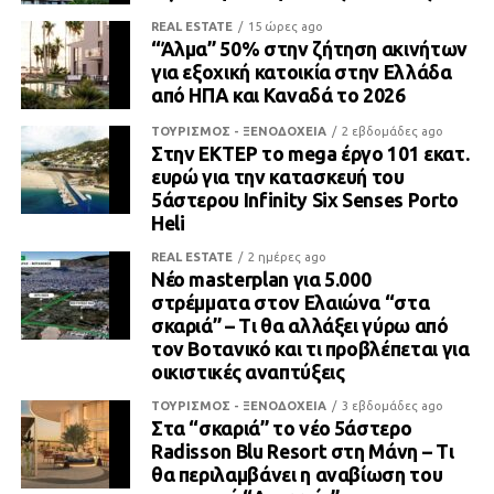
REAL ESTATE
15 ώρες ago
“Άλμα” 50% στην ζήτηση ακινήτων
για εξοχική κατοικία στην Ελλάδα
από ΗΠΑ και Καναδά το 2026
ΤΟΥΡΙΣΜΟΣ - ΞΕΝΟΔΟΧΕΙΑ
2 εβδομάδες ago
Στην ΕΚΤΕΡ το mega έργο 101 εκατ.
ευρώ για την κατασκευή του
5άστερου Infinity Six Senses Porto
Heli
REAL ESTATE
2 ημέρες ago
Νέο masterplan για 5.000
στρέμματα στον Ελαιώνα “στα
σκαριά” – Τι θα αλλάξει γύρω από
τον Βοτανικό και τι προβλέπεται για
οικιστικές αναπτύξεις
ΤΟΥΡΙΣΜΟΣ - ΞΕΝΟΔΟΧΕΙΑ
3 εβδομάδες ago
Στα “σκαριά” το νέο 5άστερο
Radisson Blu Resort στη Μάνη – Τι
θα περιλαμβάνει η αναβίωση του