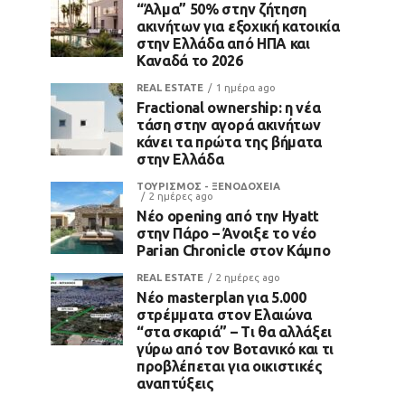
“Άλμα” 50% στην ζήτηση
ακινήτων για εξοχική κατοικία
στην Ελλάδα από ΗΠΑ και
Καναδά το 2026
REAL ESTATE
1 ημέρα ago
Fractional ownership: η νέα
τάση στην αγορά ακινήτων
κάνει τα πρώτα της βήματα
στην Ελλάδα
ΤΟΥΡΙΣΜΟΣ - ΞΕΝΟΔΟΧΕΙΑ
2 ημέρες ago
Νέο opening από την Hyatt
στην Πάρο – Άνοιξε το νέο
Parian Chronicle στον Κάμπο
REAL ESTATE
2 ημέρες ago
Νέο masterplan για 5.000
στρέμματα στον Ελαιώνα
“στα σκαριά” – Τι θα αλλάξει
γύρω από τον Βοτανικό και τι
προβλέπεται για οικιστικές
αναπτύξεις