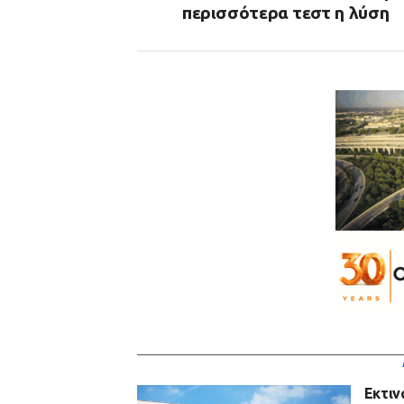
περισσότερα τεστ η λύση
Εκτιν