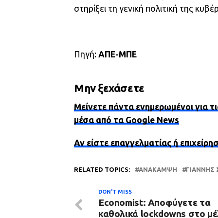
στηρίξει τη γενική πολιτική της κυ
Πηγή:
ΑΠΕ-ΜΠΕ
Μην ξεχάσετε
Μείνετε πάντα ενημερωμένοι για τι
μέσα από τα Google News
Αν είστε επαγγελματίας ή επιχείρη
RELATED TOPICS:
ΑΝΆΚΑΜΨΗ
ΓΙΆΝΝΗΣ
DON'T MISS
Economist: Αποφύγετε τα
καθολικά lockdowns στο μέ