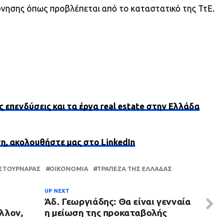
βέρνησης όπως προβλέπεται από το καταστατικό της ΤτΕ.
ς επενδύσεις και τα έργα real estate στην Ελλάδα
ση, ακολουθήστε μας στο LinkedIn
 ΣΤΟΥΡΝΆΡΑΣ
ΟΙΚΟΝΟΜΊΑ
ΤΡΆΠΕΖΑ ΤΗΣ ΕΛΛΆΔΑΣ
UP NEXT
Άδ. Γεωργιάδης: Θα είναι γενναία
λλον,
η μείωση της προκαταβολής