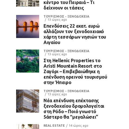
κέντρο του Πειραιά – Τι
δείχνουν οι τάσεις
ΤΟΥΡΙΣΜΟΣ - ΞΕΝΟΔΟΧΕΙΑ
13 ώρες ago
Επενδύσεις 22 εκατ. ευρώ
αλλάζουν τον ξενοδοχειακό
χάρτη τεσσάρων νησιών του
Αιγαίου
ΤΟΥΡΙΣΜΟΣ - ΞΕΝΟΔΟΧΕΙΑ
13 ώρες ago
Στη Hellenic Properties το
Aristi Mountain Resort στο
Ζαγόρι – Επιβεβαιώθηκε η
επένδυση ορεινού τουρισμού
στην Ήπειρο
ΤΟΥΡΙΣΜΟΣ - ΞΕΝΟΔΟΧΕΙΑ
13 ώρες ago
Νέα επένδυση επέκτασης
ξενοδοχείου δρομολογείται
στη Ρόδο – Ποιό γνωστό
5άστερο θα “μεγαλώσει”
REAL ESTATE
14 ώρες ago