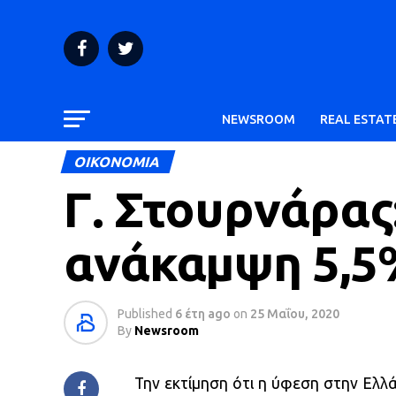
NEWSROOM
REAL ESTAT
ΟΙΚΟΝΟΜΙΑ
Γ. Στουρνάρας
ανάκαμψη 5,5
Published
6 έτη ago
on
25 Μαΐου, 2020
By
Newsroom
Την εκτίμηση ότι η ύφεση στην Ελλά