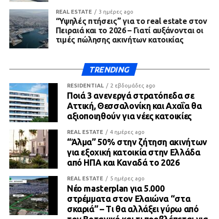
REAL ESTATE
3 ημέρες ago
“Υψηλές πτήσεις” για το real estate στον
Πειραιά και το 2026 – Γιατί αυξάνονται οι
τιμές πώλησης ακινήτων κατοικίας
TRENDING
RESIDENTIAL
2 εβδομάδες ago
Ποιά 3 ανενεργά στρατόπεδα σε
Αττική, Θεσσαλονίκη και Αχαΐα θα
αξιοποιηθούν για νέες κατοικίες
REAL ESTATE
4 ημέρες ago
“Άλμα” 50% στην ζήτηση ακινήτων
για εξοχική κατοικία στην Ελλάδα
από ΗΠΑ και Καναδά το 2026
REAL ESTATE
5 ημέρες ago
Νέο masterplan για 5.000
στρέμματα στον Ελαιώνα “στα
σκαριά” – Τι θα αλλάξει γύρω από