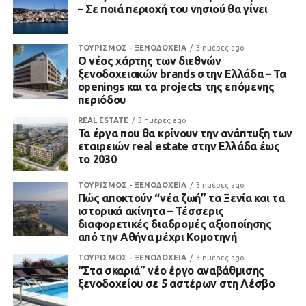
– Σε ποιά περιοχή του νησιού θα γίνει
ΤΟΥΡΙΣΜΟΣ - ΞΕΝΟΔΟΧΕΙΑ
3 ημέρες ago
Ο νέος χάρτης των διεθνών
ξενοδοχειακών brands στην Ελλάδα – Τα
openings και τα projects της επόμενης
περιόδου
REAL ESTATE
3 ημέρες ago
Τα έργα που θα κρίνουν την ανάπτυξη των
εταιρειών real estate στην Ελλάδα έως
το 2030
ΤΟΥΡΙΣΜΟΣ - ΞΕΝΟΔΟΧΕΙΑ
3 ημέρες ago
Πώς αποκτούν “νέα ζωή” τα Ξενία και τα
ιστορικά ακίνητα – Τέσσερις
διαφορετικές διαδρομές αξιοποίησης
από την Αθήνα μέχρι Κομοτηνή
ΤΟΥΡΙΣΜΟΣ - ΞΕΝΟΔΟΧΕΙΑ
3 ημέρες ago
“Στα σκαριά” νέο έργο αναβάθμισης
ξενοδοχείου σε 5 αστέρων στη Λέσβο