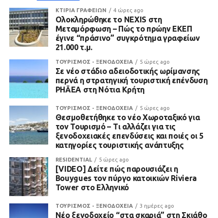
ΚΤΙΡΙΑ ΓΡΑΦΕΙΩΝ
4 ώρες ago
Ολοκληρώθηκε το NEXIS στη
Μεταμόρφωση – Πώς το πρώην ΕΚΕΠ
έγινε “πράσινο” συγκρότημα γραφείων
21.000 τ.μ.
ΤΟΥΡΙΣΜΟΣ - ΞΕΝΟΔΟΧΕΙΑ
5 ώρες ago
Σε νέο στάδιο αδειοδοτικής ωρίμανσης
περνά η στρατηγική τουριστική επένδυση
PHĀEA στη Νότια Κρήτη
ΤΟΥΡΙΣΜΟΣ - ΞΕΝΟΔΟΧΕΙΑ
5 ώρες ago
Θεσμοθετήθηκε το νέο Χωροταξικό για
τον Τουρισμό – Τι αλλάζει για τις
ξενοδοχειακές επενδύσεις και ποιές οι 5
κατηγορίες τουριστικής ανάπτυξης
RESIDENTIAL
5 ώρες ago
[VIDEO] Δείτε πώς παρουσιάζει η
Bouygues τον πύργο κατοικιών Riviera
Tower στο Ελληνικό
ΤΟΥΡΙΣΜΟΣ - ΞΕΝΟΔΟΧΕΙΑ
3 ημέρες ago
Νέο ξενοδοχείο “στα σκαριά” στη Σκιάθο