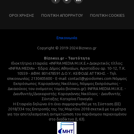
ΌΡΟΙ ΧΡΗΣΗΣ
ΠΟΛΙΤΙΚΗ ΑΠΟΡΡΗΤΟΥ
ΠΟΛΙΤΙΚΗ COOKIES
Επικοινωνία
Copyright © 2019-2024 Bizness.gr
Bizness.gr - Ταυτότητα
Ιδιοκτήτρια εταιρεία: «INFRA MEDIA M.I.K.E.» Διακριτικός τίτλος:
«INFRA MEDIA» - Έδρα: Δήμος Αθηναίων, Αριστείδου αρ. 10-12, Τ.Κ.
10559 - ΑΦΜ: 801478591 Δ.Ο.Υ.: ΚΕΦΟΔΕ ΑΤΤΙΚΗΣ. - Τηλ.
επικοινωνίας: 2130405600 - E-mail: contact@ypodomes.com Νόμιμος
Εκπρόσωπος: Καραγιάννης Νικόλαος, Νόμιμος Εκπρόσωπος -
Δικαιούχος του ονόματος τομέα (bizness.gr): INFRA MEDIA M.I.K.E. -
Διευθυντής/Διαχειριστής: Καραγιάννης Νικόλαος - Διευθυντής
Σύνταξης: Κατερίνα Παναγέα
Η Εταιρεία δηλώνει ότι έχει συμμορφωθεί με τη Σύσταση (ΕΕ)
2018/334 της Επιτροπής της 1ης Μαρτίου 2018 σχετικά με τα μέτρα
για την αποτελεσματική αντιμετώπιση του παράνομου περιεχομένου
στο διαδίκτυο (L 63).