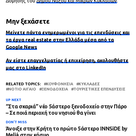
Δόμησης του
Δήμου Νάξου και Μικρών Κυκλάδων
.
Μην ξεχάσετε
Μείνετε πάντα ενημερωμένοι για τις επενδύσεις και
τα έργα real estate στην Ελλάδα μέσα από τα
Google News
Αν είστε επαγγελματίας ή επιχείρηση, ακολουθήστε
μας στο LinkedIn
RELATED TOPICS:
ΚΟΥΦΟΝΉΣΙΑ
ΚΥΚΛΆΔΕΣ
ΝΌΤΙΟ ΑΙΓΑΊΟ
ΞΕΝΟΔΟΧΕΊΑ
ΤΟΥΡΙΣΤΙΚΈΣ ΕΠΕΝΔΎΣΕΙΣ
UP NEXT
“Στα σκαριά” νέο 5άστερο ξενοδοχείο στην Πάρο
– Σε ποιά περιοχή του νησιού θα γίνει
DON'T MISS
Άνοιξε στην Κρήτη το πρώτο 5άστερο INNSiDE by
Meliá στον κόσμο