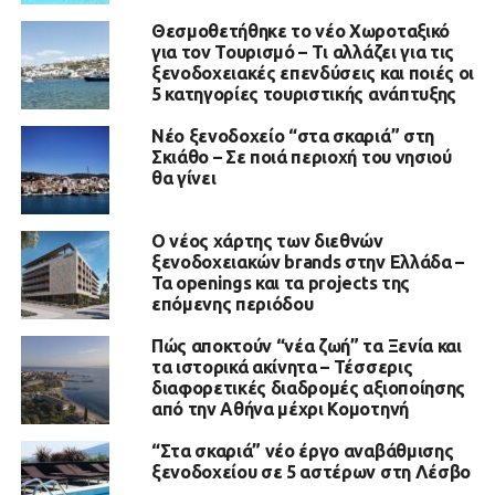
Θεσμοθετήθηκε το νέο Χωροταξικό
για τον Τουρισμό – Τι αλλάζει για τις
ξενοδοχειακές επενδύσεις και ποιές οι
5 κατηγορίες τουριστικής ανάπτυξης
Νέο ξενοδοχείο “στα σκαριά” στη
Σκιάθο – Σε ποιά περιοχή του νησιού
θα γίνει
Ο νέος χάρτης των διεθνών
ξενοδοχειακών brands στην Ελλάδα –
Τα openings και τα projects της
επόμενης περιόδου
Πώς αποκτούν “νέα ζωή” τα Ξενία και
τα ιστορικά ακίνητα – Τέσσερις
διαφορετικές διαδρομές αξιοποίησης
από την Αθήνα μέχρι Κομοτηνή
“Στα σκαριά” νέο έργο αναβάθμισης
ξενοδοχείου σε 5 αστέρων στη Λέσβο