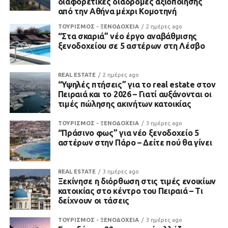
διαφορετικές διαδρομές αξιοποίησης
από την Αθήνα μέχρι Κομοτηνή
ΤΟΥΡΙΣΜΟΣ - ΞΕΝΟΔΟΧΕΙΑ
2 ημέρες ago
“Στα σκαριά” νέο έργο αναβάθμισης
ξενοδοχείου σε 5 αστέρων στη Λέσβο
REAL ESTATE
2 ημέρες ago
“Υψηλές πτήσεις” για το real estate στον
Πειραιά και το 2026 – Γιατί αυξάνονται οι
τιμές πώλησης ακινήτων κατοικίας
ΤΟΥΡΙΣΜΟΣ - ΞΕΝΟΔΟΧΕΙΑ
3 ημέρες ago
“Πράσινο φως” για νέο ξενοδοχείο 5
αστέρων στην Πάρο – Δείτε πού θα γίνει
REAL ESTATE
3 ημέρες ago
Ξεκίνησε η διόρθωση στις τιμές ενοικίων
κατοικίας στο κέντρο του Πειραιά – Τι
δείχνουν οι τάσεις
ΤΟΥΡΙΣΜΟΣ - ΞΕΝΟΔΟΧΕΙΑ
3 ημέρες ago