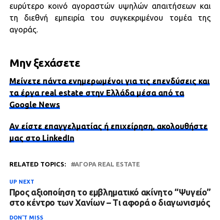
ευρύτερο κοινό αγοραστών υψηλών απαιτήσεων και
τη διεθνή εμπειρία του συγκεκριμένου τομέα της
αγοράς.
Μην ξεχάσετε
Μείνετε πάντα ενημερωμένοι για τις επενδύσεις και
τα έργα real estate στην Ελλάδα μέσα από τα
Google News
Αν είστε επαγγελματίας ή επιχείρηση, ακολουθήστε
μας στο LinkedIn
RELATED TOPICS:
ΑΓΟΡΆ REAL ESTATE
UP NEXT
Προς αξιοποίηση το εμβληματικό ακίνητο “Ψυγείο”
στο κέντρο των Χανίων – Τι αφορά ο διαγωνισμός
DON'T MISS