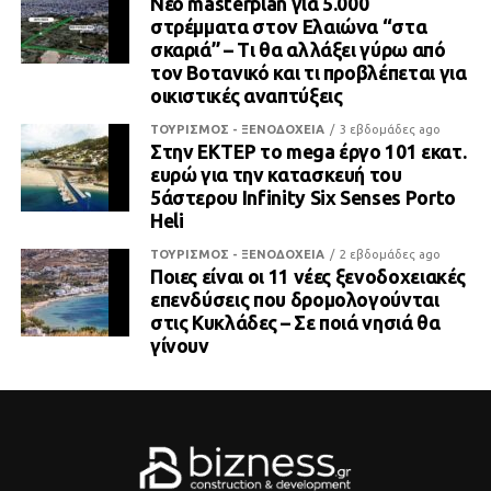
Νέο masterplan για 5.000
στρέμματα στον Ελαιώνα “στα
σκαριά” – Τι θα αλλάξει γύρω από
τον Βοτανικό και τι προβλέπεται για
οικιστικές αναπτύξεις
ΤΟΥΡΙΣΜΟΣ - ΞΕΝΟΔΟΧΕΙΑ
3 εβδομάδες ago
Στην ΕΚΤΕΡ το mega έργο 101 εκατ.
ευρώ για την κατασκευή του
5άστερου Infinity Six Senses Porto
Heli
ΤΟΥΡΙΣΜΟΣ - ΞΕΝΟΔΟΧΕΙΑ
2 εβδομάδες ago
Ποιες είναι οι 11 νέες ξενοδοχειακές
επενδύσεις που δρομολογούνται
στις Κυκλάδες – Σε ποιά νησιά θα
γίνουν