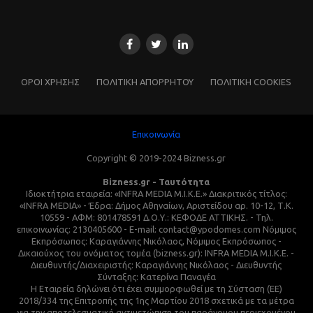
ΌΡΟΙ ΧΡΗΣΗΣ
ΠΟΛΙΤΙΚΗ ΑΠΟΡΡΗΤΟΥ
ΠΟΛΙΤΙΚΗ COOKIES
Επικοινωνία
Copyright © 2019-2024 Bizness.gr
Bizness.gr - Ταυτότητα
Ιδιοκτήτρια εταιρεία: «INFRA MEDIA M.I.K.E.» Διακριτικός τίτλος:
«INFRA MEDIA» - Έδρα: Δήμος Αθηναίων, Αριστείδου αρ. 10-12, Τ.Κ.
10559 - ΑΦΜ: 801478591 Δ.Ο.Υ.: ΚΕΦΟΔΕ ΑΤΤΙΚΗΣ. - Τηλ.
επικοινωνίας: 2130405600 - E-mail: contact@ypodomes.com Νόμιμος
Εκπρόσωπος: Καραγιάννης Νικόλαος, Νόμιμος Εκπρόσωπος -
Δικαιούχος του ονόματος τομέα (bizness.gr): INFRA MEDIA M.I.K.E. -
Διευθυντής/Διαχειριστής: Καραγιάννης Νικόλαος - Διευθυντής
Σύνταξης: Κατερίνα Παναγέα
Η Εταιρεία δηλώνει ότι έχει συμμορφωθεί με τη Σύσταση (ΕΕ)
2018/334 της Επιτροπής της 1ης Μαρτίου 2018 σχετικά με τα μέτρα
για την αποτελεσματική αντιμετώπιση του παράνομου περιεχομένου