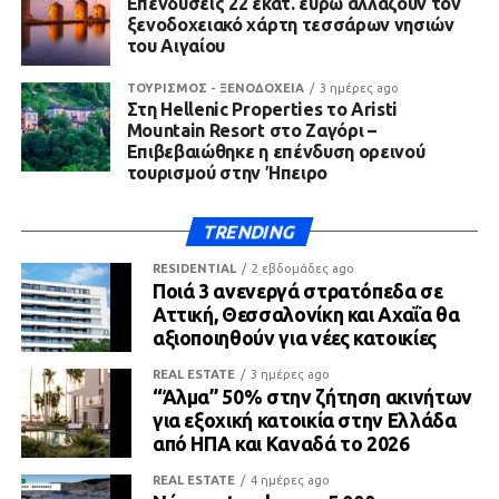
Επενδύσεις 22 εκατ. ευρώ αλλάζουν τον
ξενοδοχειακό χάρτη τεσσάρων νησιών
του Αιγαίου
ΤΟΥΡΙΣΜΟΣ - ΞΕΝΟΔΟΧΕΙΑ
3 ημέρες ago
Στη Hellenic Properties το Aristi
Mountain Resort στο Ζαγόρι –
Επιβεβαιώθηκε η επένδυση ορεινού
τουρισμού στην Ήπειρο
TRENDING
RESIDENTIAL
2 εβδομάδες ago
Ποιά 3 ανενεργά στρατόπεδα σε
Αττική, Θεσσαλονίκη και Αχαΐα θα
αξιοποιηθούν για νέες κατοικίες
REAL ESTATE
3 ημέρες ago
“Άλμα” 50% στην ζήτηση ακινήτων
για εξοχική κατοικία στην Ελλάδα
από ΗΠΑ και Καναδά το 2026
REAL ESTATE
4 ημέρες ago