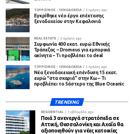
ΤΟΥΡΙΣΜΟΣ - ΞΕΝΟΔΟΧΕΙΑ
2 ημέρες ago
Εγκρίθηκε νέο έργο επέκτασης
ξενοδοχείου στην Κεφαλονιά
REAL ESTATE
2 ημέρες ago
Συμφωνία 400 εκατ. ευρώ Εθνικής
Τράπεζας – Dromeus για εμπορικά
ακίνητα – Τι προβλέπει το deal
ΤΟΥΡΙΣΜΟΣ - ΞΕΝΟΔΟΧΕΙΑ
2 ημέρες ago
Νέα ξενοδοχειακή επένδυση 15 εκατ.
ευρώ “στα σκαριά” στην Κω – Τι
προβλέπει το 5άστερο της Blue Oceanic
TRENDING
RESIDENTIAL
1 εβδομάδα ago
Ποιά 3 ανενεργά στρατόπεδα σε
Αττική, Θεσσαλονίκη και Αχαΐα θα
αξιοποιηθούν για νέες κατοικίες