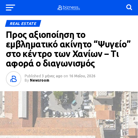
REAL ESTATE
Προς αξιοποίηση το
εμβληματικό ακίνητο “Ψυγείο”
στο κέντρο των Χανίων – Τι
αφορά ο διαγωνισμός
Published
3 μήνες ago
on
16 Μαΐου, 2026
By
Newsroom