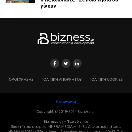
γίνουν
ΌΡΟΙ ΧΡΗΣΗΣ
ΠΟΛΙΤΙΚΗ ΑΠΟΡΡΗΤΟΥ
ΠΟΛΙΤΙΚΗ COOKIES
Επικοινωνία
Copyright © 2019-2024 Bizness.gr
Bizness.gr - Ταυτότητα
Ιδιοκτήτρια εταιρεία: «INFRA MEDIA M.I.K.E.» Διακριτικός τίτλος:
«INFRA MEDIA» - Έδρα: Δήμος Αθηναίων, Αριστείδου αρ. 10-12, Τ.Κ.