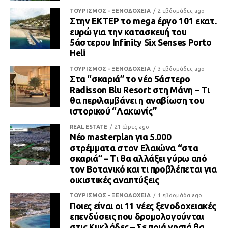
ΤΟΥΡΙΣΜΟΣ - ΞΕΝΟΔΟΧΕΙΑ
2 εβδομάδες ago
Στην ΕΚΤΕΡ το mega έργο 101 εκατ.
ευρώ για την κατασκευή του
5άστερου Infinity Six Senses Porto
Heli
ΤΟΥΡΙΣΜΟΣ - ΞΕΝΟΔΟΧΕΙΑ
3 εβδομάδες ago
Στα “σκαριά” το νέο 5άστερο
Radisson Blu Resort στη Μάνη – Τι
θα περιλαμβάνει η αναβίωση του
ιστορικού “Λακωνίς”
REAL ESTATE
21 ώρες ago
Νέο masterplan για 5.000
στρέμματα στον Ελαιώνα “στα
σκαριά” – Τι θα αλλάξει γύρω από
τον Βοτανικό και τι προβλέπεται για
οικιστικές αναπτύξεις
ΤΟΥΡΙΣΜΟΣ - ΞΕΝΟΔΟΧΕΙΑ
1 εβδομάδα ago
Ποιες είναι οι 11 νέες ξενοδοχειακές
επενδύσεις που δρομολογούνται
στις Κυκλάδες – Σε ποιά νησιά θα