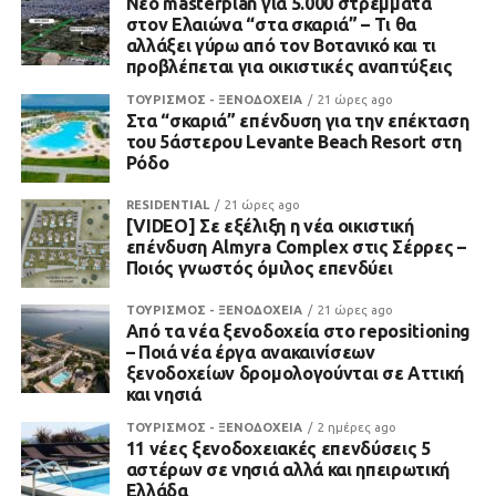
Νέο masterplan για 5.000 στρέμματα
στον Ελαιώνα “στα σκαριά” – Τι θα
αλλάξει γύρω από τον Βοτανικό και τι
προβλέπεται για οικιστικές αναπτύξεις
ΤΟΥΡΙΣΜΟΣ - ΞΕΝΟΔΟΧΕΙΑ
21 ώρες ago
Στα “σκαριά” επένδυση για την επέκταση
του 5άστερου Levante Beach Resort στη
Ρόδο
RESIDENTIAL
21 ώρες ago
[VIDEO] Σε εξέλιξη η νέα οικιστική
επένδυση Almyra Complex στις Σέρρες –
Ποιός γνωστός όμιλος επενδύει
ΤΟΥΡΙΣΜΟΣ - ΞΕΝΟΔΟΧΕΙΑ
21 ώρες ago
Από τα νέα ξενοδοχεία στο repositioning
– Ποιά νέα έργα ανακαινίσεων
ξενοδοχείων δρομολογούνται σε Αττική
και νησιά
ΤΟΥΡΙΣΜΟΣ - ΞΕΝΟΔΟΧΕΙΑ
2 ημέρες ago
11 νέες ξενοδοχειακές επενδύσεις 5
αστέρων σε νησιά αλλά και ηπειρωτική
Ελλάδα