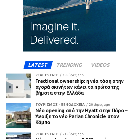
LATEST
TRENDING
VIDEOS
REAL ESTATE
19 ώρες ago
Fractional ownership: η νέα τάση στην
αγορά ακινήτων κάνει τα πρώτα της
βήματα στην Ελλάδα
ΤΟΥΡΙΣΜΟΣ - ΞΕΝΟΔΟΧΕΙΑ
20 ώρες ago
Νέο opening από την Hyatt στην Πάρο –
Άνοιξε το νέο Parian Chronicle στον
Κάμπο
REAL ESTATE
21 ώρες ago