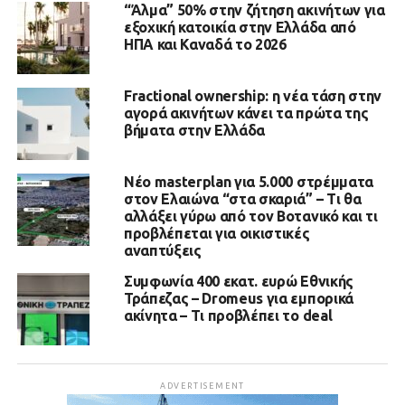
“Άλμα” 50% στην ζήτηση ακινήτων για
εξοχική κατοικία στην Ελλάδα από
ΗΠΑ και Καναδά το 2026
Fractional ownership: η νέα τάση στην
αγορά ακινήτων κάνει τα πρώτα της
βήματα στην Ελλάδα
Νέο masterplan για 5.000 στρέμματα
στον Ελαιώνα “στα σκαριά” – Τι θα
αλλάξει γύρω από τον Βοτανικό και τι
προβλέπεται για οικιστικές
αναπτύξεις
Συμφωνία 400 εκατ. ευρώ Εθνικής
Τράπεζας – Dromeus για εμπορικά
ακίνητα – Τι προβλέπει το deal
ADVERTISEMENT