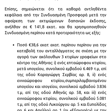
Επίσης, σημειώνεται ότι τα καθαρά αντληθέντα
κεφάλαια από την Συνδυασμένη Προσφορά μετά την
αφαίρεση των εκτιμώμενων δαπανών έκδοσης,
ανήλθαν σε € 141,8 εκατ.. και θα χρησιμοποιηθούν
Συνδυασμένη περίπου κατά προτεραιότητα ως εξής:
Ποσό €38,6 εκατ εκατ. περίπου περίπου για την
καταβολή του ανταλλάγματος σε σχέση με την
αγορά των ακόλουθων 3 κτιρίων γραφείων στο
κέντρο της Αθήνας: i) ενός επταώροφου κτιρίου,
μετά υπογείου, συνολικού εμβαδού 6.469 τ.μ, επί
της οδού Καραγιώργη Σερβίας αρ. 8, ii) ενός
εννιαώροφου κτιρίου,συμπεριλαμβανομένου
υπογείου και ισογείου, συνολικού εμβαδού 3.836
τ.μ, επί της οδού Αθηνάς αρ. 58, και iii) ενός
εννιαώροφου κτιρίου, συνολικού εμβαδού 5.081
τ.μ, επί της οδού Λυκούργου αρ. 5 και Ευπολίδος
αρ. 6 και Απελλού αρ. 1 (οι «Εξαγορές») με την