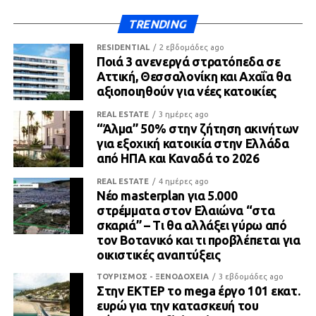
TRENDING
RESIDENTIAL
2 εβδομάδες ago
Ποιά 3 ανενεργά στρατόπεδα σε
Αττική, Θεσσαλονίκη και Αχαΐα θα
αξιοποιηθούν για νέες κατοικίες
REAL ESTATE
3 ημέρες ago
“Άλμα” 50% στην ζήτηση ακινήτων
για εξοχική κατοικία στην Ελλάδα
από ΗΠΑ και Καναδά το 2026
REAL ESTATE
4 ημέρες ago
Νέο masterplan για 5.000
στρέμματα στον Ελαιώνα “στα
σκαριά” – Τι θα αλλάξει γύρω από
τον Βοτανικό και τι προβλέπεται για
οικιστικές αναπτύξεις
ΤΟΥΡΙΣΜΟΣ - ΞΕΝΟΔΟΧΕΙΑ
3 εβδομάδες ago
Στην ΕΚΤΕΡ το mega έργο 101 εκατ.
ευρώ για την κατασκευή του