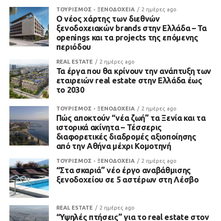
ΤΟΥΡΙΣΜΟΣ - ΞΕΝΟΔΟΧΕΙΑ
2 ημέρες ago
Ο νέος χάρτης των διεθνών
ξενοδοχειακών brands στην Ελλάδα – Τα
openings και τα projects της επόμενης
περιόδου
REAL ESTATE
2 ημέρες ago
Τα έργα που θα κρίνουν την ανάπτυξη των
εταιρειών real estate στην Ελλάδα έως
το 2030
ΤΟΥΡΙΣΜΟΣ - ΞΕΝΟΔΟΧΕΙΑ
2 ημέρες ago
Πώς αποκτούν “νέα ζωή” τα Ξενία και τα
ιστορικά ακίνητα – Τέσσερις
διαφορετικές διαδρομές αξιοποίησης
από την Αθήνα μέχρι Κομοτηνή
ΤΟΥΡΙΣΜΟΣ - ΞΕΝΟΔΟΧΕΙΑ
2 ημέρες ago
“Στα σκαριά” νέο έργο αναβάθμισης
ξενοδοχείου σε 5 αστέρων στη Λέσβο
REAL ESTATE
2 ημέρες ago
“Υψηλές πτήσεις” για το real estate στον