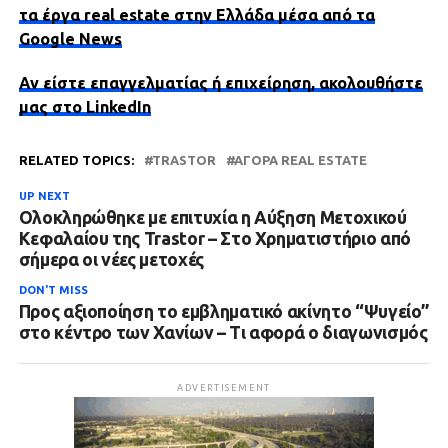
τα έργα real estate στην Ελλάδα μέσα από τα
Google News
Αν είστε επαγγελματίας ή επιχείρηση, ακολουθήστε
μας στο LinkedIn
RELATED TOPICS:
TRASTOR
ΑΓΟΡΆ REAL ESTATE
UP NEXT
Ολοκληρώθηκε με επιτυχία η Αύξηση Μετοχικού
Κεφαλαίου της Trastor – Στο Χρηματιστήριο από
σήμερα οι νέες μετοχές
DON'T MISS
Προς αξιοποίηση το εμβληματικό ακίνητο “Ψυγείο”
στο κέντρο των Χανίων – Τι αφορά ο διαγωνισμός
ADVERTISEMENT