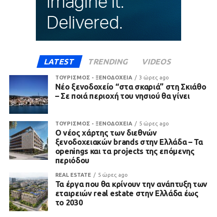
LATEST
TRENDING
VIDEOS
ΤΟΥΡΙΣΜΟΣ - ΞΕΝΟΔΟΧΕΙΑ
3 ώρες ago
Νέο ξενοδοχείο “στα σκαριά” στη Σκιάθο
– Σε ποιά περιοχή του νησιού θα γίνει
ΤΟΥΡΙΣΜΟΣ - ΞΕΝΟΔΟΧΕΙΑ
5 ώρες ago
Ο νέος χάρτης των διεθνών
ξενοδοχειακών brands στην Ελλάδα – Τα
openings και τα projects της επόμενης
περιόδου
REAL ESTATE
5 ώρες ago
Τα έργα που θα κρίνουν την ανάπτυξη των
εταιρειών real estate στην Ελλάδα έως
το 2030