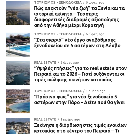
ΤΟΥΡΙΣΜΟΣ - ΞΕΝΟΔΟΧΕΙΑ
6 ώρες ago
Πώς αποκτούν “νέα ζωή” τα Ξενία και τα
ιστορικά ακίνητα – Τέσσερις
διαφορετικές διαδρομές αξιοποίησης
από την Αθήνα μέχρι Κομοτηνή
ΤΟΥΡΙΣΜΟΣ - ΞΕΝΟΔΟΧΕΙΑ
6 ώρες ago
“Στα σκαριά” νέο έργο αναβάθμισης
ξενοδοχείου σε 5 αστέρων στη Λέσβο
REAL ESTATE
6 ώρες ago
“Υψηλές πτήσεις” για το real estate στον
Πειραιά και το 2026 – Γιατί αυξάνονται οι
τιμές πώλησης ακινήτων κατοικίας
ΤΟΥΡΙΣΜΟΣ - ΞΕΝΟΔΟΧΕΙΑ
1 ημέρα ago
“Πράσινο φως” για νέο ξενοδοχείο 5
αστέρων στην Πάρο – Δείτε πού θα γίνει
REAL ESTATE
1 ημέρα ago
Ξεκίνησε η διόρθωση στις τιμές ενοικίων
κατοικίας στο κέντρο του Πειραιά – Τι