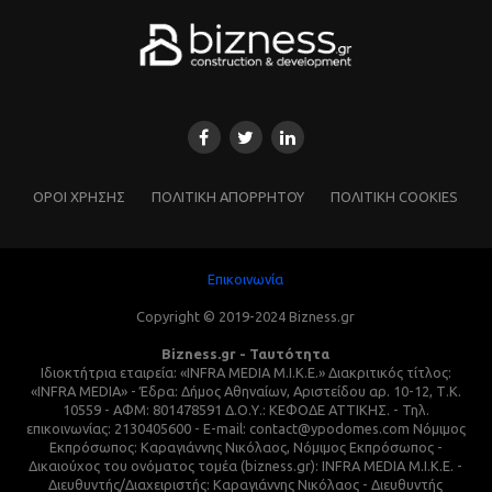
ΌΡΟΙ ΧΡΗΣΗΣ
ΠΟΛΙΤΙΚΗ ΑΠΟΡΡΗΤΟΥ
ΠΟΛΙΤΙΚΗ COOKIES
Επικοινωνία
Copyright © 2019-2024 Bizness.gr
Bizness.gr - Ταυτότητα
Ιδιοκτήτρια εταιρεία: «INFRA MEDIA M.I.K.E.» Διακριτικός τίτλος:
«INFRA MEDIA» - Έδρα: Δήμος Αθηναίων, Αριστείδου αρ. 10-12, Τ.Κ.
10559 - ΑΦΜ: 801478591 Δ.Ο.Υ.: ΚΕΦΟΔΕ ΑΤΤΙΚΗΣ. - Τηλ.
επικοινωνίας: 2130405600 - E-mail: contact@ypodomes.com Νόμιμος
Εκπρόσωπος: Καραγιάννης Νικόλαος, Νόμιμος Εκπρόσωπος -
Δικαιούχος του ονόματος τομέα (bizness.gr): INFRA MEDIA M.I.K.E. -
Διευθυντής/Διαχειριστής: Καραγιάννης Νικόλαος - Διευθυντής