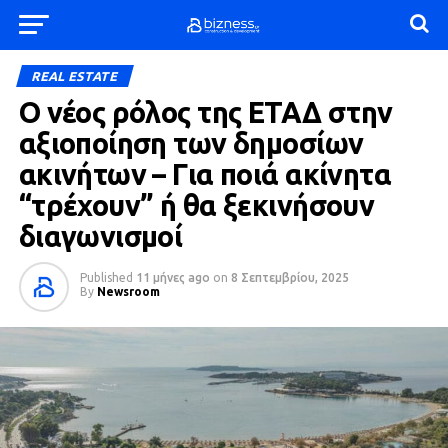
REAL ESTATE
Ο νέος ρόλος της ΕΤΑΔ στην
αξιοποίηση των δημοσίων
ακινήτων – Για ποιά ακίνητα
“τρέχουν” ή θα ξεκινήσουν
διαγωνισμοί
Published
11 μήνες ago
on
8 Σεπτεμβρίου, 2025
By
Newsroom