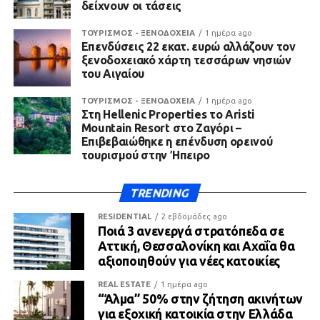
δείχνουν οι τάσεις
ΤΟΥΡΙΣΜΟΣ - ΞΕΝΟΔΟΧΕΙΑ
1 ημέρα ago
Επενδύσεις 22 εκατ. ευρώ αλλάζουν τον
ξενοδοχειακό χάρτη τεσσάρων νησιών
του Αιγαίου
ΤΟΥΡΙΣΜΟΣ - ΞΕΝΟΔΟΧΕΙΑ
1 ημέρα ago
Στη Hellenic Properties το Aristi
Mountain Resort στο Ζαγόρι –
Επιβεβαιώθηκε η επένδυση ορεινού
τουρισμού στην Ήπειρο
TRENDING
RESIDENTIAL
2 εβδομάδες ago
Ποιά 3 ανενεργά στρατόπεδα σε
Αττική, Θεσσαλονίκη και Αχαΐα θα
αξιοποιηθούν για νέες κατοικίες
REAL ESTATE
1 ημέρα ago
“Άλμα” 50% στην ζήτηση ακινήτων
για εξοχική κατοικία στην Ελλάδα