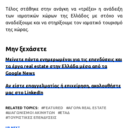
Τέλος στάθηκε στην ανάγκη να «τρέξει» η ανάδειξη
των ιαματικών χώρων της Ελλάδος με στόχο να
αναδείξουμε και να στηρίξουμε τον ιαματικό τουρισμό
της χώρας.
Μην ξεχάσετε
Μείνετε πάντα ενημερωμένοι για τις επενδύσεις και
τα έργα real estate στην Ελλάδα μέσα από τα
Google News
Αν είστε επαγγελματίας ή επιχείρηση, ακολουθήστε
μας στο LinkedIn
RELATED TOPICS:
FEATURED
ΑΓΟΡΆ REAL ESTATE
ΔΙΑΓΩΝΙΣΜΟΊ ΑΚΙΝΉΤΩΝ
ΕΤΑΔ
ΤΟΥΡΙΣΤΙΚΈΣ ΕΠΕΝΔΎΣΕΙΣ
UP NEXT