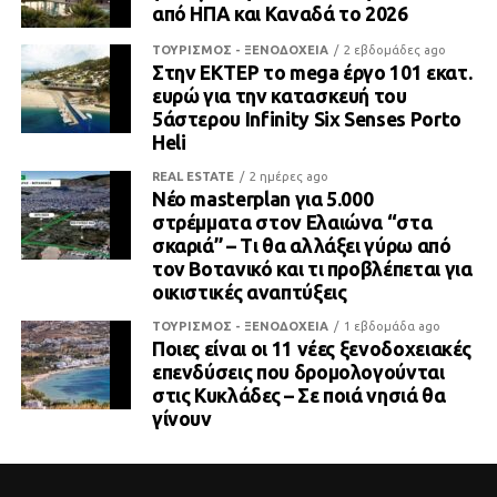
από ΗΠΑ και Καναδά το 2026
ΤΟΥΡΙΣΜΟΣ - ΞΕΝΟΔΟΧΕΙΑ
2 εβδομάδες ago
Στην ΕΚΤΕΡ το mega έργο 101 εκατ.
ευρώ για την κατασκευή του
5άστερου Infinity Six Senses Porto
Heli
REAL ESTATE
2 ημέρες ago
Νέο masterplan για 5.000
στρέμματα στον Ελαιώνα “στα
σκαριά” – Τι θα αλλάξει γύρω από
τον Βοτανικό και τι προβλέπεται για
οικιστικές αναπτύξεις
ΤΟΥΡΙΣΜΟΣ - ΞΕΝΟΔΟΧΕΙΑ
1 εβδομάδα ago
Ποιες είναι οι 11 νέες ξενοδοχειακές
επενδύσεις που δρομολογούνται
στις Κυκλάδες – Σε ποιά νησιά θα
γίνουν