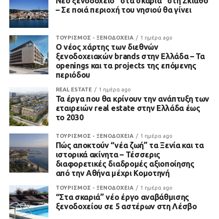
Νέο ξενοδοχείο “στα σκαριά” στη Σκιάθο
– Σε ποιά περιοχή του νησιού θα γίνει
ΤΟΥΡΙΣΜΟΣ - ΞΕΝΟΔΟΧΕΙΑ
1 ημέρα ago
Ο νέος χάρτης των διεθνών
ξενοδοχειακών brands στην Ελλάδα – Τα
openings και τα projects της επόμενης
περιόδου
REAL ESTATE
1 ημέρα ago
Τα έργα που θα κρίνουν την ανάπτυξη των
εταιρειών real estate στην Ελλάδα έως
το 2030
ΤΟΥΡΙΣΜΟΣ - ΞΕΝΟΔΟΧΕΙΑ
1 ημέρα ago
Πώς αποκτούν “νέα ζωή” τα Ξενία και τα
ιστορικά ακίνητα – Τέσσερις
διαφορετικές διαδρομές αξιοποίησης
από την Αθήνα μέχρι Κομοτηνή
ΤΟΥΡΙΣΜΟΣ - ΞΕΝΟΔΟΧΕΙΑ
1 ημέρα ago
“Στα σκαριά” νέο έργο αναβάθμισης
ξενοδοχείου σε 5 αστέρων στη Λέσβο