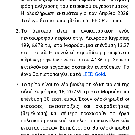
φάση ανέγερσης του κτιριακού συγκροτηματος.
Η ολοκλήρωση εκτιμάται για τον Απρίλιο 2026.
Το έργο θα πιστοποιηθεί κατά LEED Platinum.
Το δεύτερο είναι η ανακατασκευή ενός
πενταώροφου κτιρίου στην Λεωφόρο Κηφισίας
199, 6.678 τμ, στο Μαρούσι, μια επένδυση 13,27
εκατ. ευρώ. Η συνολική εκμισθώσιμη επιφάνεια
χώρων γραφείων ανέρχεται σε 4.186 τ.μ. Σήμερα
εκτελούνται εργασίες στατικών ενισχύσεων. Το
έργο θα πιστοποιηθεί κατά
LEED Gold
.
Το τρίτο είναι το νέο βιοκλιματικό κτίριο επί της
οδού Χειμάρρας 16, 20.769 τμ στο Μαρούσι μια
επένδυση 30 εκατ. ευρώ. Έχουν ολοκληρωθεί οι
εκσκαφές, αντιστηρίξεις και σκυροδετήσεις
(θεμελίωση) και σήμερα προχωρούν τα έργα
πολιτικού μηχανικού και ηλεκτρομηχανολογικών
εγκαταστάσεων. Εκτιμάται ότι θα ολοκληρωθεί
στο τέλος του έτους για να παραδοθεί στον