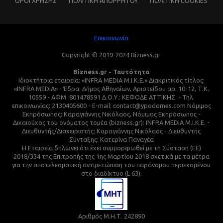
ΌΡΟΙ ΧΡΗΣΗΣ
ΠΟΛΙΤΙΚΗ ΑΠΟΡΡΗΤΟΥ
ΠΟΛΙΤΙΚΗ COOKIES
Επικοινωνία
Copyright © 2019-2024 Bizness.gr
Bizness.gr - Ταυτότητα
Ιδιοκτήτρια εταιρεία: «INFRA MEDIA M.I.K.E.» Διακριτικός τίτλος:
«INFRA MEDIA» - Έδρα: Δήμος Αθηναίων, Αριστείδου αρ. 10-12, Τ.Κ.
10559 - ΑΦΜ: 801478591 Δ.Ο.Υ.: ΚΕΦΟΔΕ ΑΤΤΙΚΗΣ. - Τηλ.
επικοινωνίας: 2130405600 - E-mail: contact@ypodomes.com Νόμιμος
Εκπρόσωπος: Καραγιάννης Νικόλαος, Νόμιμος Εκπρόσωπος -
Δικαιούχος του ονόματος τομέα (bizness.gr): INFRA MEDIA M.I.K.E. -
Διευθυντής/Διαχειριστής: Καραγιάννης Νικόλαος - Διευθυντής
Σύνταξης: Κατερίνα Παναγέα
Η Εταιρεία δηλώνει ότι έχει συμμορφωθεί με τη Σύσταση (ΕΕ)
2018/334 της Επιτροπής της 1ης Μαρτίου 2018 σχετικά με τα μέτρα
για την αποτελεσματική αντιμετώπιση του παράνομου περιεχομένου
στο διαδίκτυο (L 63).
Αριθμός Μ.Η.Τ. 242890