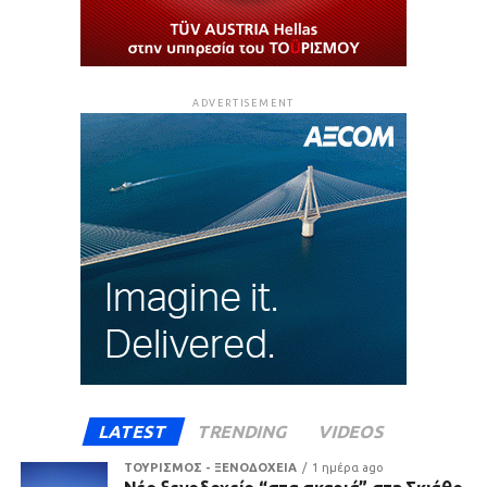
ADVERTISEMENT
LATEST
TRENDING
VIDEOS
ΤΟΥΡΙΣΜΟΣ - ΞΕΝΟΔΟΧΕΙΑ
1 ημέρα ago