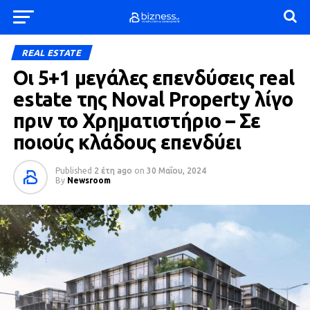
REAL ESTATE
Οι 5+1 μεγάλες επενδύσεις real
estate της Noval Property λίγο
πριν το Χρηματιστήριο – Σε
ποιούς κλάδους επενδύει
Published
2 έτη ago
on
30 Μαΐου, 2024
By
Newsroom