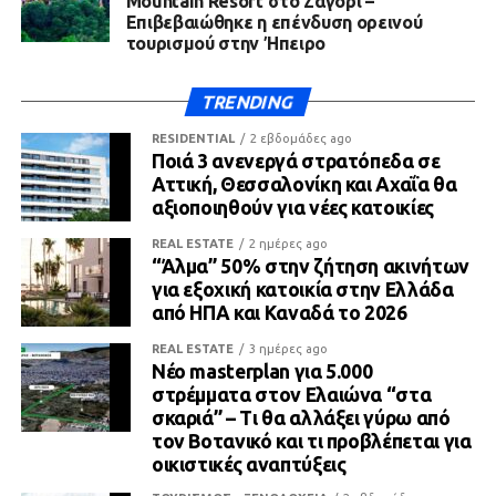
Mountain Resort στο Ζαγόρι –
Επιβεβαιώθηκε η επένδυση ορεινού
τουρισμού στην Ήπειρο
TRENDING
RESIDENTIAL
2 εβδομάδες ago
Ποιά 3 ανενεργά στρατόπεδα σε
Αττική, Θεσσαλονίκη και Αχαΐα θα
αξιοποιηθούν για νέες κατοικίες
REAL ESTATE
2 ημέρες ago
“Άλμα” 50% στην ζήτηση ακινήτων
για εξοχική κατοικία στην Ελλάδα
από ΗΠΑ και Καναδά το 2026
REAL ESTATE
3 ημέρες ago
Νέο masterplan για 5.000
στρέμματα στον Ελαιώνα “στα
σκαριά” – Τι θα αλλάξει γύρω από
τον Βοτανικό και τι προβλέπεται για
οικιστικές αναπτύξεις