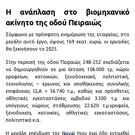
Η ανάπλαση στο βιομηχανικό
ακίνητο της οδού Πειραιώς
Σύμφωνα με πρόσφατη ενημέρωση της εταιρείας, στο
μεγάλο αυτό έργο, ύψους 169 εκατ. ευρώ, οι εργασίες
θα ξεκινήσουν το 2025.
Στην περιοχή της οδού Πειραιώς 248-252 σχεδιάζεται
να δημιουργηθούν σε μια έκταση 106.000 τμ, χώροι
γραφείων, κατοικιών, ξενοδοχειακή, πολιτιστική,
τεχνολογίας – έρευνας και αποθήκευσης συνολικής
επιφάνειας GLA = 56.740 τ.μ., καθώς και πρόσθετες
αθλητικές εγκαταστάσεις εμβαδού 3.500 τ.μ. και
υπόγειους χώρους στάθμευσης 22.620 τ.μ.γραφεία,
ξενοδοχεία, κατοικίες, αθλητικές εγκαταστάσεις,
πολιτιστικά κ.α..
Η μεγάλη επένδυση της
Noval
(που έχει ήδη ενταχθεί