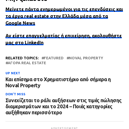
Μείνετε πάντα ενημερωμένοι για τις επενδύσεις και
τα έργα real estate στην Ελλάδα μέσα από τα
Google News
Αν είστε επαγγελματίας ή επιχείρηση, ακολουθήστε
μας στο LinkedIn
RELATED TOPICS:
FEATURED
NOVAL PROPERTY
ΑΓΟΡΆ REAL ESTATE
UP NEXT
Και επίσημα στο Χρηματιστήριο από σήμερα η
Noval Property
DON'T MISS
Συνεχίζεται το ράλι αυξήσεων στις τιμές πώλησης
διαμερισμάτων και το 2024 – Ποιές κατηγορίες
αυξήθηκαν περισσότερο
ADVERTISEMENT