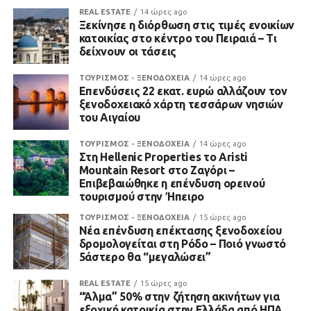
REAL ESTATE
14 ώρες ago
Ξεκίνησε η διόρθωση στις τιμές ενοικίων
κατοικίας στο κέντρο του Πειραιά – Τι
δείχνουν οι τάσεις
ΤΟΥΡΙΣΜΟΣ - ΞΕΝΟΔΟΧΕΙΑ
14 ώρες ago
Επενδύσεις 22 εκατ. ευρώ αλλάζουν τον
ξενοδοχειακό χάρτη τεσσάρων νησιών
του Αιγαίου
ΤΟΥΡΙΣΜΟΣ - ΞΕΝΟΔΟΧΕΙΑ
14 ώρες ago
Στη Hellenic Properties το Aristi
Mountain Resort στο Ζαγόρι –
Επιβεβαιώθηκε η επένδυση ορεινού
τουρισμού στην Ήπειρο
ΤΟΥΡΙΣΜΟΣ - ΞΕΝΟΔΟΧΕΙΑ
15 ώρες ago
Νέα επένδυση επέκτασης ξενοδοχείου
δρομολογείται στη Ρόδο – Ποιό γνωστό
5άστερο θα “μεγαλώσει”
REAL ESTATE
15 ώρες ago
“Άλμα” 50% στην ζήτηση ακινήτων για
εξοχική κατοικία στην Ελλάδα από ΗΠΑ