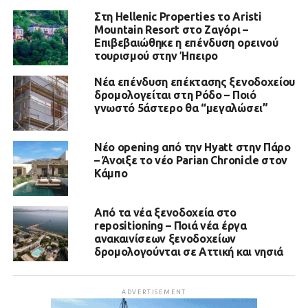
Στη Hellenic Properties το Aristi
Mountain Resort στο Ζαγόρι –
Επιβεβαιώθηκε η επένδυση ορεινού
τουρισμού στην Ήπειρο
Νέα επένδυση επέκτασης ξενοδοχείου
δρομολογείται στη Ρόδο – Ποιό
γνωστό 5άστερο θα “μεγαλώσει”
Νέο opening από την Hyatt στην Πάρο
– Άνοιξε το νέο Parian Chronicle στον
Κάμπο
Από τα νέα ξενοδοχεία στο
repositioning – Ποιά νέα έργα
ανακαινίσεων ξενοδοχείων
δρομολογούνται σε Αττική και νησιά
ADVERTISEMENT