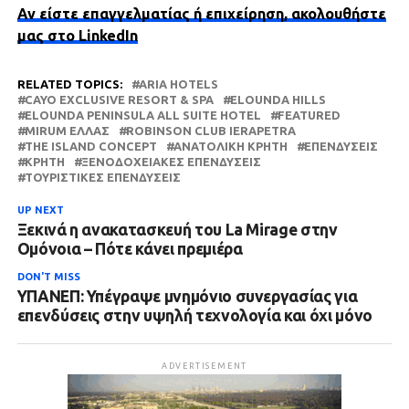
Αν είστε επαγγελματίας ή επιχείρηση, ακολουθήστε
μας στο LinkedIn
RELATED TOPICS:
ARIA HOTELS
CAYO EXCLUSIVE RESORT & SPA
ELOUNDA HILLS
ELOUNDA PENINSULA ALL SUITE HOTEL
FEATURED
MIRUM ΕΛΛΆΣ
ROBINSON CLUB IERAPETRA
THE ISLAND CONCEPT
ΑΝΑΤΟΛΙΚΉ ΚΡΉΤΗ
ΕΠΕΝΔΎΣΕΙΣ
ΚΡΉΤΗ
ΞΕΝΟΔΟΧΕΙΑΚΈΣ ΕΠΕΝΔΎΣΕΙΣ
ΤΟΥΡΙΣΤΙΚΈΣ ΕΠΕΝΔΎΣΕΙΣ
UP NEXT
Ξεκινά η ανακατασκευή του La Mirage στην
Ομόνοια – Πότε κάνει πρεμιέρα
DON'T MISS
ΥΠΑΝΕΠ: Υπέγραψε μνημόνιο συνεργασίας για
επενδύσεις στην υψηλή τεχνολογία και όχι μόνο
ADVERTISEMENT