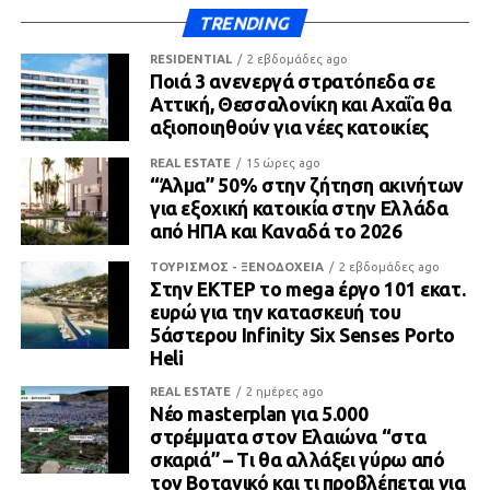
TRENDING
RESIDENTIAL
2 εβδομάδες ago
Ποιά 3 ανενεργά στρατόπεδα σε
Αττική, Θεσσαλονίκη και Αχαΐα θα
αξιοποιηθούν για νέες κατοικίες
REAL ESTATE
15 ώρες ago
“Άλμα” 50% στην ζήτηση ακινήτων
για εξοχική κατοικία στην Ελλάδα
από ΗΠΑ και Καναδά το 2026
ΤΟΥΡΙΣΜΟΣ - ΞΕΝΟΔΟΧΕΙΑ
2 εβδομάδες ago
Στην ΕΚΤΕΡ το mega έργο 101 εκατ.
ευρώ για την κατασκευή του
5άστερου Infinity Six Senses Porto
Heli
REAL ESTATE
2 ημέρες ago
Νέο masterplan για 5.000
στρέμματα στον Ελαιώνα “στα
σκαριά” – Τι θα αλλάξει γύρω από
τον Βοτανικό και τι προβλέπεται για