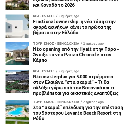
και Καναδά το 2026
REAL ESTATE
2 ημέρες ago
Fractional ownership: η νέα τάση στην
αγορά ακινήτων κάνει τα πρώτα της
βήματα στην Ελλάδα
ΤΟΥΡΙΣΜΟΣ - ΞΕΝΟΔΟΧΕΙΑ
2 ημέρες ago
Νέο opening από την Hyatt στην Πάρο –
Άνοιξε το νέο Parian Chronicle στον
Κάμπο
REAL ESTATE
2 ημέρες ago
Νέο masterplan για 5.000 στρέμματα
στον Ελαιώνα “στα σκαριά” – Τι θα
αλλάξει γύρω από τον Βοτανικό και τι
προβλέπεται για οικιστικές αναπτύξεις
ΤΟΥΡΙΣΜΟΣ - ΞΕΝΟΔΟΧΕΙΑ
2 ημέρες ago
Στα “σκαριά” επένδυση για την επέκταση
του 5άστερου Levante Beach Resort στη
Ρόδο