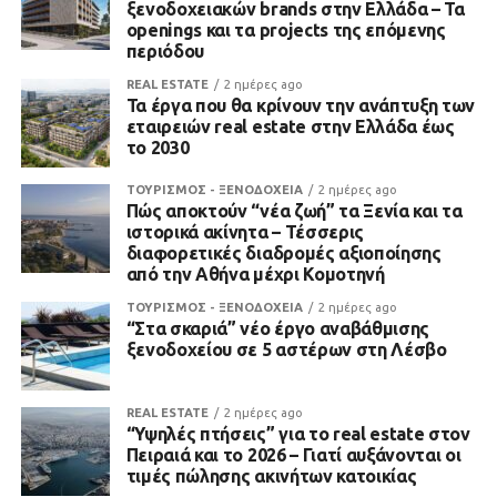
ξενοδοχειακών brands στην Ελλάδα – Τα
openings και τα projects της επόμενης
περιόδου
REAL ESTATE
2 ημέρες ago
Τα έργα που θα κρίνουν την ανάπτυξη των
εταιρειών real estate στην Ελλάδα έως
το 2030
ΤΟΥΡΙΣΜΟΣ - ΞΕΝΟΔΟΧΕΙΑ
2 ημέρες ago
Πώς αποκτούν “νέα ζωή” τα Ξενία και τα
ιστορικά ακίνητα – Τέσσερις
διαφορετικές διαδρομές αξιοποίησης
από την Αθήνα μέχρι Κομοτηνή
ΤΟΥΡΙΣΜΟΣ - ΞΕΝΟΔΟΧΕΙΑ
2 ημέρες ago
“Στα σκαριά” νέο έργο αναβάθμισης
ξενοδοχείου σε 5 αστέρων στη Λέσβο
REAL ESTATE
2 ημέρες ago
“Υψηλές πτήσεις” για το real estate στον
Πειραιά και το 2026 – Γιατί αυξάνονται οι
τιμές πώλησης ακινήτων κατοικίας