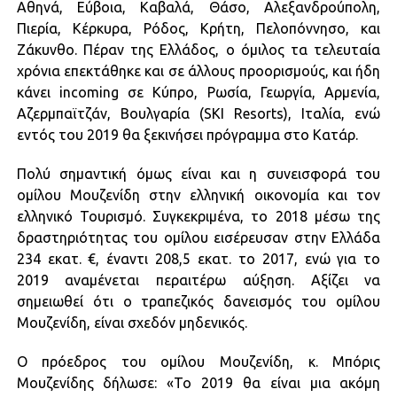
Αθηνά, Εύβοια, Καβαλά, Θάσο, Αλεξανδρούπολη,
Πιερία, Κέρκυρα, Ρόδος, Κρήτη, Πελοπόννησο, και
Ζάκυνθο. Πέραν της Ελλάδος, ο όμιλος τα τελευταία
χρόνια επεκτάθηκε και σε άλλους προορισμούς, και ήδη
κάνει incoming σε Κύπρο, Ρωσία, Γεωργία, Αρμενία,
Αζερμπαϊτζάν, Βουλγαρία (SKI Resorts), Ιταλία, ενώ
εντός του 2019 θα ξεκινήσει πρόγραμμα στο Κατάρ.
Πολύ σημαντική όμως είναι και η συνεισφορά του
ομίλου Μουζενίδη στην ελληνική οικονομία και τον
ελληνικό Τουρισμό. Συγκεκριμένα, το 2018 μέσω της
δραστηριότητας του ομίλου εισέρευσαν στην Ελλάδα
234 εκατ. €, έναντι 208,5 εκατ. το 2017, ενώ για το
2019 αναμένεται περαιτέρω αύξηση. Αξίζει να
σημειωθεί ότι ο τραπεζικός δανεισμός του ομίλου
Μουζενίδη, είναι σχεδόν μηδενικός.
Ο πρόεδρος του ομίλου Μουζενίδη, κ. Μπόρις
Μουζενίδης δήλωσε: «Το 2019 θα είναι μια ακόμη