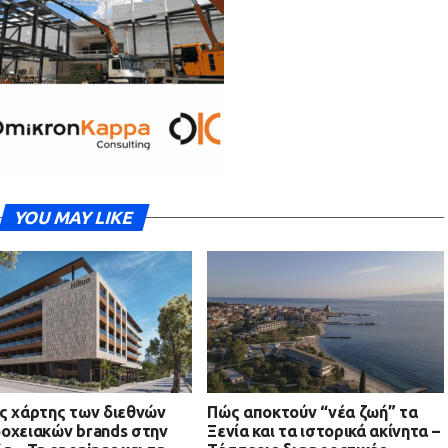
YOU MAY LIKE
ς χάρτης των διεθνών
Πώς αποκτούν “νέα ζωή” τα
οχειακών brands στην
Ξενία και τα ιστορικά ακίνητα –