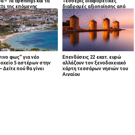
α – Τα openings και τα
Τέσσερις διαφορετικές
cts της επόμενης
διαδρομές αξιοποίησης από
δου
την Αθήνα μέχρι Κομοτηνή
ινο φως” για νέο
Επενδύσεις 22 εκατ. ευρώ
οχείο 5 αστέρων στην
αλλάζουν τον ξενοδοχειακό
– Δείτε πού θα γίνει
χάρτη τεσσάρων νησιών του
Αιγαίου