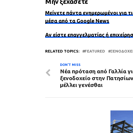
Μην ξεχάσετε
Μείνετε πάντα ενημερωμένοι για τι
μέσα από τα Google News
Αν είστε επαγγελματίας ή επιχείρη
RELATED TOPICS:
FEATURED
ΞΕΝΟΔΟΧΕ
DON'T MISS
Νέα πρόταση από Γαλλία γι
ξενοδοχείο στην Πατησίων 
μέλλει γενέσθαι