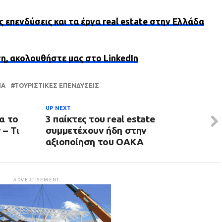
ς επενδύσεις και τα έργα real estate στην Ελλάδα
ση, ακολουθήστε μας στο LinkedIn
ΊΑ
ΤΟΥΡΙΣΤΙΚΈΣ ΕΠΕΝΔΎΣΕΙΣ
UP NEXT
α το
3 παίκτες του real estate
– Τι
συμμετέχουν ήδη στην
αξιοποίηση του ΟΑΚΑ
ADVERTISEMENT