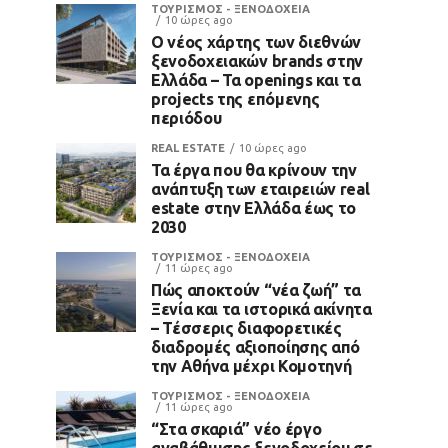
ΤΟΥΡΙΣΜΟΣ - ΞΕΝΟΔΟΧΕΙΑ
10 ώρες ago
Ο νέος χάρτης των διεθνών
ξενοδοχειακών brands στην
Ελλάδα – Τα openings και τα
projects της επόμενης
περιόδου
REAL ESTATE
10 ώρες ago
Τα έργα που θα κρίνουν την
ανάπτυξη των εταιρειών real
estate στην Ελλάδα έως το
2030
ΤΟΥΡΙΣΜΟΣ - ΞΕΝΟΔΟΧΕΙΑ
11 ώρες ago
Πώς αποκτούν “νέα ζωή” τα
Ξενία και τα ιστορικά ακίνητα
– Τέσσερις διαφορετικές
διαδρομές αξιοποίησης από
την Αθήνα μέχρι Κομοτηνή
ΤΟΥΡΙΣΜΟΣ - ΞΕΝΟΔΟΧΕΙΑ
11 ώρες ago
“Στα σκαριά” νέο έργο
αναβάθμισης ξενοδοχείου σε