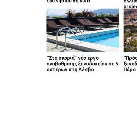
του νησιού θα γίνει
Ελλάδ
proje
περιό
“Στα σκαριά” νέο έργο
“Πράσ
αναβάθμισης ξενοδοχείου σε 5
ξενοδ
αστέρων στη Λέσβο
Πάρο 