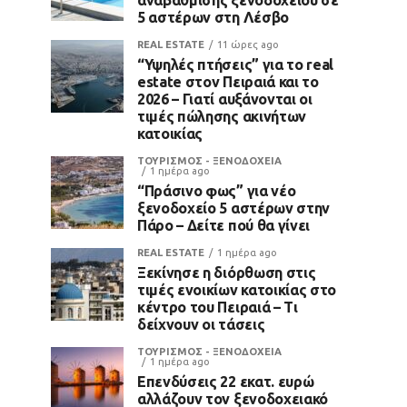
5 αστέρων στη Λέσβο
REAL ESTATE
11 ώρες ago
“Υψηλές πτήσεις” για το real
estate στον Πειραιά και το
2026 – Γιατί αυξάνονται οι
τιμές πώλησης ακινήτων
κατοικίας
ΤΟΥΡΙΣΜΟΣ - ΞΕΝΟΔΟΧΕΙΑ
1 ημέρα ago
“Πράσινο φως” για νέο
ξενοδοχείο 5 αστέρων στην
Πάρο – Δείτε πού θα γίνει
REAL ESTATE
1 ημέρα ago
Ξεκίνησε η διόρθωση στις
τιμές ενοικίων κατοικίας στο
κέντρο του Πειραιά – Τι
δείχνουν οι τάσεις
ΤΟΥΡΙΣΜΟΣ - ΞΕΝΟΔΟΧΕΙΑ
1 ημέρα ago
Επενδύσεις 22 εκατ. ευρώ
αλλάζουν τον ξενοδοχειακό