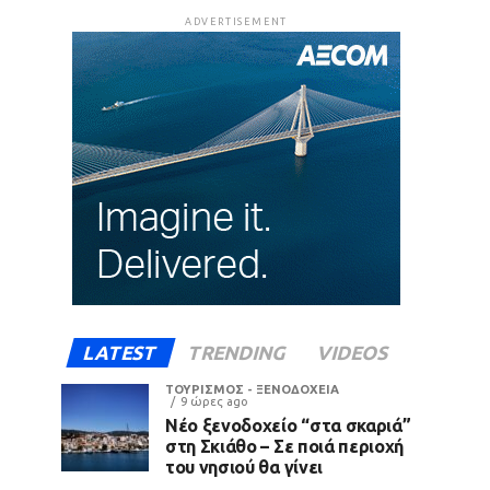
ADVERTISEMENT
LATEST
TRENDING
VIDEOS
ΤΟΥΡΙΣΜΟΣ - ΞΕΝΟΔΟΧΕΙΑ
9 ώρες ago
Νέο ξενοδοχείο “στα σκαριά”
στη Σκιάθο – Σε ποιά περιοχή
του νησιού θα γίνει