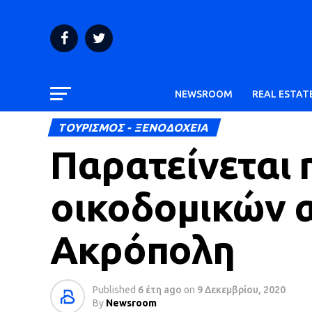
NEWSROOM
REAL ESTAT
ΤΟΥΡΙΣΜΟΣ - ΞΕΝΟΔΟΧΕΙΑ
Παρατείνεται 
οικοδομικών 
Ακρόπολη
Published
6 έτη ago
on
9 Δεκεμβρίου, 2020
By
Newsroom