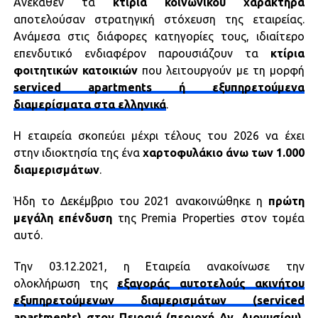
Ανέκαθεν τα
κτίρια κοινωνικού χαρακτήρα
αποτελούσαν στρατηγική στόχευση της εταιρείας.
Ανάμεσα στις διάφορες κατηγορίες τους, ιδιαίτερο
επενδυτικό ενδιαφέρον παρουσιάζουν τα
κτίρια
φοιτητικών κατοικιών
που λειτουργούν με τη μορφή
serviced apartments ή εξυπηρετούμενα
διαμερίσματα στα ελληνικά
.
Η εταιρεία σκοπεύει μέχρι τέλους του 2026 να έχει
στην ιδιοκτησία της ένα
χαρτοφυλάκιο άνω των 1.000
διαμερισμάτων
.
Ήδη το Δεκέμβριο του 2021 ανακοινώθηκε η
πρώτη
μεγάλη επένδυση
της Premia Properties στον τομέα
αυτό.
Την 03.12.2021, η Εταιρεία ανακοίνωσε την
ολοκλήρωση της
εξαγοράς αυτοτελούς ακινήτου
εξυπηρετούμενων διαμερισμάτων (serviced
apartments) στον Πειραιά (περιοχή Αγ. Διονυσίου)
,