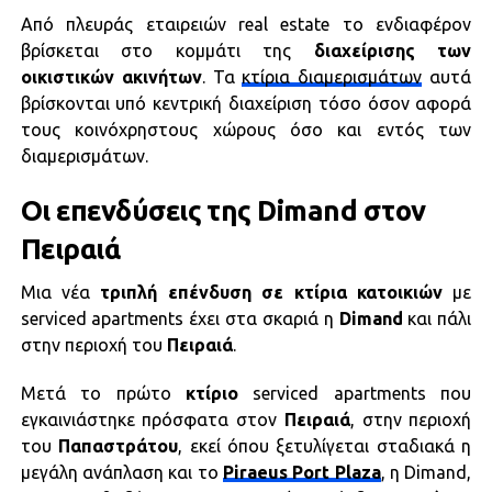
Από πλευράς εταιρειών real estate το ενδιαφέρον
βρίσκεται στο κομμάτι της
διαχείρισης των
οικιστικών ακινήτων
. Τα
κτίρια διαμερισμάτων
αυτά
βρίσκονται υπό κεντρική διαχείριση τόσο όσον αφορά
τους κοινόχρηστους χώρους όσο και εντός των
διαμερισμάτων.
Οι επενδύσεις της Dimand στον
Πειραιά
Μια νέα
τριπλή επένδυση σε κτίρια κατοικιών
με
serviced apartments έχει στα σκαριά η
Dimand
και πάλι
στην περιοχή του
Πειραιά
.
Μετά το πρώτο
κτίριο
serviced apartments που
εγκαινιάστηκε πρόσφατα στον
Πειραιά
, στην περιοχή
του
Παπαστράτου
, εκεί όπου ξετυλίγεται σταδιακά η
μεγάλη ανάπλαση και το
Piraeus Port Plaza
, η Dimand,