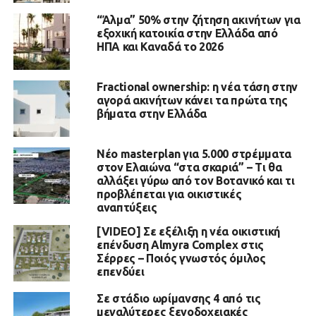
“Άλμα” 50% στην ζήτηση ακινήτων για
εξοχική κατοικία στην Ελλάδα από
ΗΠΑ και Καναδά το 2026
Fractional ownership: η νέα τάση στην
αγορά ακινήτων κάνει τα πρώτα της
βήματα στην Ελλάδα
Νέο masterplan για 5.000 στρέμματα
στον Ελαιώνα “στα σκαριά” – Τι θα
αλλάξει γύρω από τον Βοτανικό και τι
προβλέπεται για οικιστικές
αναπτύξεις
[VIDEO] Σε εξέλιξη η νέα οικιστική
επένδυση Almyra Complex στις
Σέρρες – Ποιός γνωστός όμιλος
επενδύει
Σε στάδιο ωρίμανσης 4 από τις
μεγαλύτερες ξενοδοχειακές