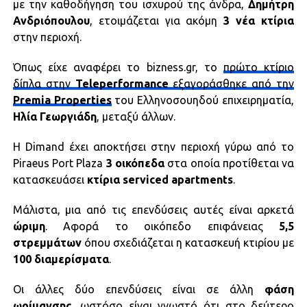
με την καθοδήγηση του ισχυρού της άνδρα,
Δημήτρη
Ανδριόπουλου
, ετοιμάζεται για ακόμη
3 νέα κτίρια
στην περιοχή.
Όπως είχε αναφέρει το bizness.gr, το
πρώτο κτίριο
δίπλα στην
Teleperformance
εξαγοράσθηκε από την
Premia
Properties
του Ελληνοσουηδού επιχειρηματία,
Ηλία
Γεωργιάδη
, μεταξύ άλλων.
H Dimand έχει αποκτήσει στην περιοχή γύρω από το
Piraeus Port Plaza
3 οικόπεδα
στα οποία προτίθεται να
κατασκευάσει
κτίρια
serviced
apartments
.
Μάλιστα, μια από τις επενδύσεις αυτές είναι αρκετά
ώριμη
. Αφορά το οικόπεδο επιφάνειας
5,5
στρεμμάτων
όπου σχεδιάζεται η κατασκευή κτιρίου με
100
διαμερίσματα
.
Οι άλλες δύο επενδύσεις είναι σε άλλη
φάση
ωρίμανσης
, ωστόσο είναι γνωστό ότι στο δεύτερο