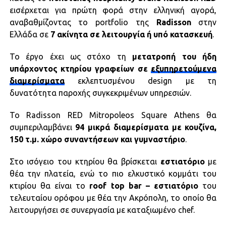
εισέρχεται για πρώτη φορά στην ελληνική αγορά,
αναβαθμίζοντας το portfolio της
Radisson
στην
Ελλάδα σε
7 ακίνητα σε λειτουργία ή υπό κατασκευή
.
Το έργο έχει ως στόχο τη
μετατροπή του ήδη
υπάρχοντος κτηρίου γραφείων σε
εξυπηρετούμενα
διαμερίσματα
εκλεπτυσμένου design με τη
δυνατότητα παροχής συγκεκριμένων υπηρεσιών.
Το Radisson RED Mitropoleos Square Athens θα
συμπεριλαμβάνει
94 μικρά διαμερίσματα με κουζίνα,
150 τ.μ. χώρο συναντήσεων και γυμναστήριο
.
Στο ισόγειο του κτηρίου θα βρίσκεται
εστιατόριο
με
θέα την πλατεία, ενώ το πιο ελκυστικό κομμάτι του
κτιρίου θα είναι το
roof top bar – εστιατόριο
του
τελευταίου ορόφου με θέα την Ακρόπολη, το οποίο θα
λειτουργήσει σε συνεργασία με καταξιωμένο chef.