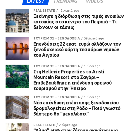
LATEST
TRENDING
VIDEOS
REAL ESTATE
12 λεπτά ago
Ξεκίνησε η διόρθωση στις τιμές ενοικίων
κατοικίας στο κέντρο του Πειραιά – Τι
δείχνουν οι τάσεις
ΤΟΥΡΙΣΜΟΣ - ΞΕΝΟΔΟΧΕΙΑ
59 λεπτά ago
Επενδύσεις 22 εκατ. ευρώ αλλάζουν τον
ξενοδοχειακό χάρτη τεσσάρων νησιών
του Αιγαίου
ΤΟΥΡΙΣΜΟΣ - ΞΕΝΟΔΟΧΕΙΑ
1 ώρα ago
Στη Hellenic Properties το Aristi
Mountain Resort στο Ζαγόρι –
Επιβεβαιώθηκε η επένδυση ορεινού
τουρισμού στην Ήπειρο
ΤΟΥΡΙΣΜΟΣ - ΞΕΝΟΔΟΧΕΙΑ
1 ώρα ago
Νέα επένδυση επέκτασης ξενοδοχείου
δρομολογείται στη Ρόδο – Ποιό γνωστό
5άστερο θα “μεγαλώσει”
REAL ESTATE
2 ώρες ago
“Άλμα” 50% στην ζήτηση ακινήτων για