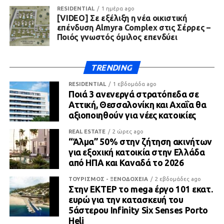
RESIDENTIAL
1 ημέρα ago
[VIDEO] Σε εξέλιξη η νέα οικιστική
επένδυση Almyra Complex στις Σέρρες –
Ποιός γνωστός όμιλος επενδύει
TRENDING
RESIDENTIAL
1 εβδομάδα ago
Ποιά 3 ανενεργά στρατόπεδα σε
Αττική, Θεσσαλονίκη και Αχαΐα θα
αξιοποιηθούν για νέες κατοικίες
REAL ESTATE
2 ώρες ago
“Άλμα” 50% στην ζήτηση ακινήτων
για εξοχική κατοικία στην Ελλάδα
από ΗΠΑ και Καναδά το 2026
ΤΟΥΡΙΣΜΟΣ - ΞΕΝΟΔΟΧΕΙΑ
2 εβδομάδες ago
Στην ΕΚΤΕΡ το mega έργο 101 εκατ.
ευρώ για την κατασκευή του
5άστερου Infinity Six Senses Porto
Heli