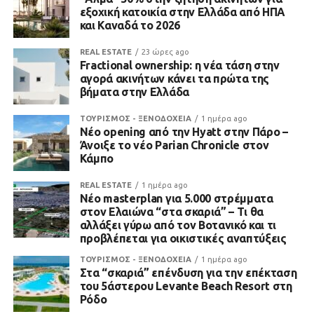
εξοχική κατοικία στην Ελλάδα από ΗΠΑ
και Καναδά το 2026
REAL ESTATE
23 ώρες ago
Fractional ownership: η νέα τάση στην
αγορά ακινήτων κάνει τα πρώτα της
βήματα στην Ελλάδα
ΤΟΥΡΙΣΜΟΣ - ΞΕΝΟΔΟΧΕΙΑ
1 ημέρα ago
Νέο opening από την Hyatt στην Πάρο –
Άνοιξε το νέο Parian Chronicle στον
Κάμπο
REAL ESTATE
1 ημέρα ago
Νέο masterplan για 5.000 στρέμματα
στον Ελαιώνα “στα σκαριά” – Τι θα
αλλάξει γύρω από τον Βοτανικό και τι
προβλέπεται για οικιστικές αναπτύξεις
ΤΟΥΡΙΣΜΟΣ - ΞΕΝΟΔΟΧΕΙΑ
1 ημέρα ago
Στα “σκαριά” επένδυση για την επέκταση
του 5άστερου Levante Beach Resort στη
Ρόδο