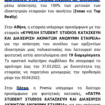
μέσω απόκτησης του 100% των μετοχών των
ιδιοκτητριών εταιρειών του ακινήτου (
Zonas
και
Top
Realty
).
Στην
Αθήνα
, η εταιρεία υπέγραψε προσύμφωνο με την
εταιρεία
«ΚΥΨΕΛΗ STUDENT STUDIOS ΚΑΤΑΣΚΕΥΗ
ΚΑΙ ΔΙΑΧΕΙΡΙΣΗ ΑΚΙΝΗΤΩΝ ΑΝΩΝΥΜΗ ΕΤΑΙΡΕΙΑ»
για την απόκτηση του συνόλου των οριζοντίων
ιδιοκτησιών μιας πολυκατοικίας που λειτουργεί σαν
φοιτητική εστία αποτελούμενη από
19 διαμερίσματα
.
Το οριστικό πωλητήριο συμβόλαιο θα υπογραφεί το
αργότερο έως την 31.03.2022, με δυνατότητα της
εταιρείας να παρατείνει μονομερώς την προθεσμία
μέχρι την 30.04.2022.
Στην
Πάτρα
, η Premia υπέγραψε το δεύτερο
προσύμφωνο για φοιτητικές κατοικίες,
«ΠΑΤΡΑ
STUDENT STUDIOS ΚΑΤΑΣΚΕΥΗ ΚΑΙ ΔΙΑΧΕΙΡΙΣΗ
ΑΚΙΝΗΤΩΝ ΑΝΩΝΥΜΗ ΕΤΑΙΡΕΙΑ»
για την απόκτηση