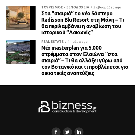
ΤΟΥΡΙΣΜΟΣ - ΞΕΝΟΔΟΧΕΙΑ
3 εβδομάδες ago
Στα “σκαριά” το νέο 5άστερο
Radisson Blu Resort στη Μάνη – Τι
θα περιλαμβάνει η αναβίωση του
ιστορικού “Λακωνίς”
REAL ESTATE
1 ημέρα ago
Νέο masterplan για 5.000
στρέμματα στον Ελαιώνα “στα
σκαριά” – Τι θα αλλάξει γύρω από
τον Βοτανικό και τι προβλέπεται για
οικιστικές αναπτύξεις