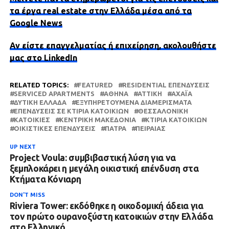
τα έργα real estate στην Ελλάδα μέσα από τα
Google News
Αν είστε επαγγελματίας ή επιχείρηση, ακολουθήστε
μας στο LinkedIn
RELATED TOPICS:
FEATURED
RESIDENTIAL ΕΠΕΝΔΎΣΕΙΣ
SERVICED APARTMENTS
ΑΘΉΝΑ
ΑΤΤΙΚΗ
ΑΧΑΪ́Α
ΔΥΤΙΚΗ ΕΛΛΑΔΑ
ΕΞΥΠΗΡΕΤΟΎΜΕΝΑ ΔΙΑΜΕΡΊΣΜΑΤΑ
ΕΠΕΝΔΎΣΕΙΣ ΣΕ ΚΤΊΡΙΑ ΚΑΤΟΙΚΙΏΝ
ΘΕΣΣΑΛΟΝΊΚΗ
ΚΑΤΟΙΚΊΕΣ
ΚΕΝΤΡΙΚΉ ΜΑΚΕΔΟΝΊΑ
ΚΤΊΡΙΑ ΚΑΤΟΙΚΙΏΝ
ΟΙΚΙΣΤΙΚΈΣ ΕΠΕΝΔΎΣΕΙΣ
ΠΆΤΡΑ
ΠΕΙΡΑΙΆΣ
UP NEXT
Project Voula: συμβιβαστική λύση για να
ξεμπλοκάρει η μεγάλη οικιστική επένδυση στα
Κτήματα Κόνιαρη
DON'T MISS
Riviera Tower: εκδόθηκε η οικοδομική άδεια για
τον πρώτο ουρανοξύστη κατοικιών στην Ελλάδα
στο Ελληνικό