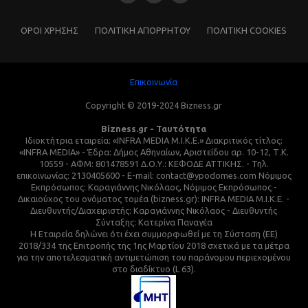
ΌΡΟΙ ΧΡΗΣΗΣ
ΠΟΛΙΤΙΚΗ ΑΠΟΡΡΗΤΟΥ
ΠΟΛΙΤΙΚΗ COOKIES
Επικοινωνία
Copyright © 2019-2024 Bizness.gr
Bizness.gr - Ταυτότητα
Ιδιοκτήτρια εταιρεία: «INFRA MEDIA M.I.K.E.» Διακριτικός τίτλος:
«INFRA MEDIA» - Έδρα: Δήμος Αθηναίων, Αριστείδου αρ. 10-12, Τ.Κ.
10559 - ΑΦΜ: 801478591 Δ.Ο.Υ.: ΚΕΦΟΔΕ ΑΤΤΙΚΗΣ. - Τηλ.
επικοινωνίας: 2130405600 - E-mail: contact@ypodomes.com Νόμιμος
Εκπρόσωπος: Καραγιάννης Νικόλαος, Νόμιμος Εκπρόσωπος -
Δικαιούχος του ονόματος τομέα (bizness.gr): INFRA MEDIA M.I.K.E. -
Διευθυντής/Διαχειριστής: Καραγιάννης Νικόλαος - Διευθυντής
Σύνταξης: Κατερίνα Παναγέα
Η Εταιρεία δηλώνει ότι έχει συμμορφωθεί με τη Σύσταση (ΕΕ)
2018/334 της Επιτροπής της 1ης Μαρτίου 2018 σχετικά με τα μέτρα
για την αποτελεσματική αντιμετώπιση του παράνομου περιεχομένου
στο διαδίκτυο (L 63).