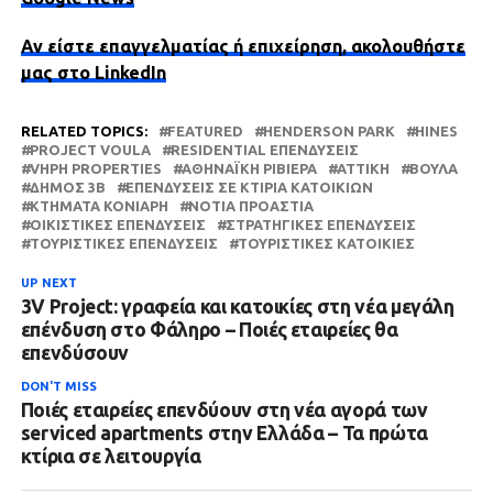
Αν είστε επαγγελματίας ή επιχείρηση, ακολουθήστε
μας στο LinkedIn
RELATED TOPICS:
FEATURED
HENDERSON PARK
HINES
PROJECT VOULA
RESIDENTIAL ΕΠΕΝΔΎΣΕΙΣ
VHPH PROPERTIES
ΑΘΗΝΑΪΚΉ ΡΙΒΙΈΡΑ
ΑΤΤΙΚΗ
ΒΟΎΛΑ
ΔΉΜΟΣ 3Β
ΕΠΕΝΔΎΣΕΙΣ ΣΕ ΚΤΊΡΙΑ ΚΑΤΟΙΚΙΏΝ
ΚΤΗΜΑΤΑ ΚΟΝΙΑΡΗ
ΝΌΤΙΑ ΠΡΟΆΣΤΙΑ
ΟΙΚΙΣΤΙΚΈΣ ΕΠΕΝΔΎΣΕΙΣ
ΣΤΡΑΤΗΓΙΚΈΣ ΕΠΕΝΔΎΣΕΙΣ
ΤΟΥΡΙΣΤΙΚΈΣ ΕΠΕΝΔΎΣΕΙΣ
ΤΟΥΡΙΣΤΙΚΈΣ ΚΑΤΟΙΚΊΕΣ
UP NEXT
3V Project: γραφεία και κατοικίες στη νέα μεγάλη
επένδυση στο Φάληρο – Ποιές εταιρείες θα
επενδύσουν
DON'T MISS
Ποιές εταιρείες επενδύουν στη νέα αγορά των
serviced apartments στην Ελλάδα – Τα πρώτα
κτίρια σε λειτουργία