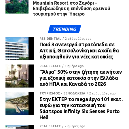
Mountain Resort στο Ζαγόρι –
Επιβεβαιώθηκε η επένδυση ορεινού
τουρισμού στην Ήπειρο
TRENDING
RESIDENTIAL
2 εβδομάδες ago
Ποιά 3 ανενεργά στρατόπεδα σε
Αττική, Θεσσαλονίκη και Αχαΐα θα
αξιοποιηθούν για νέες κατοικίες
REAL ESTATE
1 ημέρα ago
“Άλμα” 50% στην ζήτηση ακινήτων
για εξοχική κατοικία στην Ελλάδα
από ΗΠΑ και Καναδά το 2026
ΤΟΥΡΙΣΜΟΣ - ΞΕΝΟΔΟΧΕΙΑ
2 εβδομάδες ago
Στην ΕΚΤΕΡ το mega έργο 101 εκατ.
ευρώ για την κατασκευή του
5άστερου Infinity Six Senses Porto
Heli
REAL ESTATE
2 ημέρες ago