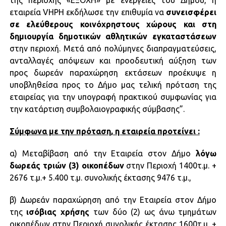
εταιρεία VHPH εκδήλωσε την επιθυμία να
συνεισφέρει
σε ελεύθερους κοινόχρηστους χώρους και στη
δημιουργία δημοτικών αθλητικών εγκαταστάσεων
στην περιοχή. Μετά από πολύμηνες διαπραγματεύσεις,
ανταλλαγές απόψεων και προοδευτική αύξηση των
προς δωρεάν παραχώρηση εκτάσεων προέκυψε η
υποβληθείσα προς το Δήμο μας τελική πρόταση της
εταιρείας για την υπογραφή πρακτικού συμφωνίας για
την κατάρτιση συμβολαιογραφικής σύμβασης”.
Σύμφωνα με την πρόταση, η εταιρεία προτείνει :
α) Μεταβίβαση από την Εταιρεία στον Δήμο
λόγω
δωρεάς τριών (3) οικοπέδων
στην Περιοχή 1400τ.μ. +
2676 τ.μ.+ 5.400 τ.μ. συνολικής έκτασης 9476 τ.μ.,
β) Δωρεάν παραχώρηση από την Εταιρεία στον Δήμο
της
ισόβιας χρήσης
των δύο (2) ως άνω τμημάτων
οικοπέδων στην Περιοχή συνολικής έκτασης 1600τ.μ. +