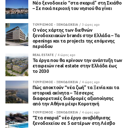
Νέο ξενοδοχείο “στα σκαριά” στη Σκιάθο
– Σε ποιά περιοχή του νησιού θα γίνει
ΤΟΥΡΙΣΜΟΣ - ΞΕΝΟΔΟΧΕΙΑ
3 ώρες ago
Ο νέος χάρτης των διεθνών
ξενοδοχειακών brands στην Ελλάδα – Τα
openings και τα projects της επόμενης
περιόδου
REAL ESTATE
4 ώρες ago
Τα έργα που θα κρίνουν την ανάπτυξη των
εταιρειών real estate στην Ελλάδα έως
το 2030
ΤΟΥΡΙΣΜΟΣ - ΞΕΝΟΔΟΧΕΙΑ
4 ώρες ago
Πώς αποκτούν “νέα ζωή” τα Ξενία και τα
ιστορικά ακίνητα – Τέσσερις
διαφορετικές διαδρομές αξιοποίησης
από την Αθήνα μέχρι Κομοτηνή
ΤΟΥΡΙΣΜΟΣ - ΞΕΝΟΔΟΧΕΙΑ
4 ώρες ago
“Στα σκαριά” νέο έργο αναβάθμισης
ξενοδοχείου σε 5 αστέρων στη Λέσβο