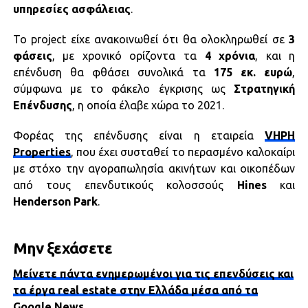
υπηρεσίες ασφάλειας
.
Το project είχε ανακοινωθεί ότι θα ολοκληρωθεί σε
3
φάσεις
, με χρονικό ορίζοντα τα
4 χρόνια
, και η
επένδυση θα φθάσει συνολικά τα
175 εκ. ευρώ
,
σύμφωνα με το φάκελο έγκρισης ως
Στρατηγική
Επένδυσης
, η οποία έλαβε χώρα το 2021.
Φορέας της επένδυσης είναι η εταιρεία
VHPH
Properties
, που έχει συσταθεί το περασμένο καλοκαίρι
με στόχο την αγοραπωλησία ακινήτων και οικοπέδων
από τους επενδυτικούς κολοσσούς
Hines
και
Henderson
Park
.
Μην ξεχάσετε
Μείνετε πάντα ενημερωμένοι για τις επενδύσεις και
τα έργα real estate στην Ελλάδα μέσα από τα
Google News