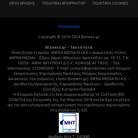
ΌΡΟΙ ΧΡΗΣΗΣ
ΠΟΛΙΤΙΚΗ ΑΠΟΡΡΗΤΟΥ
ΠΟΛΙΤΙΚΗ COOKIES
Επικοινωνία
Copyright © 2019-2024 Bizness.gr
Bizness.gr - Ταυτότητα
Ιδιοκτήτρια εταιρεία: «INFRA MEDIA M.I.K.E.» Διακριτικός τίτλος:
«INFRA MEDIA» - Έδρα: Δήμος Αθηναίων, Αριστείδου αρ. 10-12, Τ.Κ.
10559 - ΑΦΜ: 801478591 Δ.Ο.Υ.: ΚΕΦΟΔΕ ΑΤΤΙΚΗΣ. - Τηλ.
επικοινωνίας: 2130405600 - E-mail: contact@ypodomes.com Νόμιμος
Εκπρόσωπος: Καραγιάννης Νικόλαος, Νόμιμος Εκπρόσωπος -
Δικαιούχος του ονόματος τομέα (bizness.gr): INFRA MEDIA M.I.K.E. -
Διευθυντής/Διαχειριστής: Καραγιάννης Νικόλαος - Διευθυντής
Σύνταξης: Κατερίνα Παναγέα
Η Εταιρεία δηλώνει ότι έχει συμμορφωθεί με τη Σύσταση (ΕΕ)
2018/334 της Επιτροπής της 1ης Μαρτίου 2018 σχετικά με τα μέτρα
για την αποτελεσματική αντιμετώπιση του παράνομου περιεχομένου
στο διαδίκτυο (L 63).
Αριθμός Μ.Η.Τ. 242890