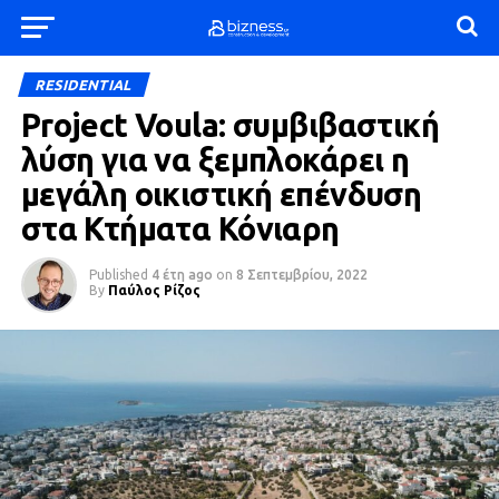
RESIDENTIAL
Project Voula: συμβιβαστική
λύση για να ξεμπλοκάρει η
μεγάλη οικιστική επένδυση
στα Κτήματα Κόνιαρη
Published
4 έτη ago
on
8 Σεπτεμβρίου, 2022
By
Παύλος Ρίζος