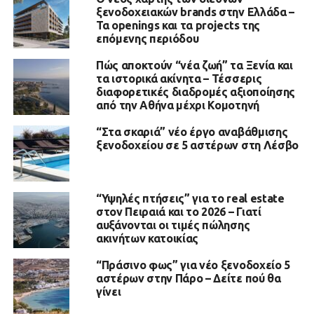
ξενοδοχειακών brands στην Ελλάδα –
Τα openings και τα projects της
επόμενης περιόδου
Πώς αποκτούν “νέα ζωή” τα Ξενία και
τα ιστορικά ακίνητα – Τέσσερις
διαφορετικές διαδρομές αξιοποίησης
από την Αθήνα μέχρι Κομοτηνή
“Στα σκαριά” νέο έργο αναβάθμισης
ξενοδοχείου σε 5 αστέρων στη Λέσβο
“Υψηλές πτήσεις” για το real estate
στον Πειραιά και το 2026 – Γιατί
αυξάνονται οι τιμές πώλησης
ακινήτων κατοικίας
“Πράσινο φως” για νέο ξενοδοχείο 5
αστέρων στην Πάρο – Δείτε πού θα
γίνει