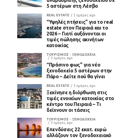
5 αστέρων στη Λέσβο
REAL ESTATE
2 ημέρες ago
“Υψηλές πτήσεις” για το real
estate στον Πειραιά και το
2026 – Γιατί αυξάνονται οι
τιμές πώλησης ακινήτων
κατοικίας
ΤΟΥΡΙΣΜΟΣ - ΞΕΝΟΔΟΧΕΙΑ
3 ημέρες ago
“Πράσινο φως” για νέο
ξενοδοχείο 5 αστέρων στην
Πάρο – Δείτε πού θα γίνει
REAL ESTATE
3 ημέρες ago
Ξεκίνησε η διόρθωση στις
τιμές ενοικίων κατοικίας στο
κέντρο του Πειραιά – Τι
δείχνουν οι τάσεις
ΤΟΥΡΙΣΜΟΣ - ΞΕΝΟΔΟΧΕΙΑ
3 ημέρες ago
Επενδύσεις 22 εκατ. ευρώ
αλλάζουν τον ξενοδοχειακό