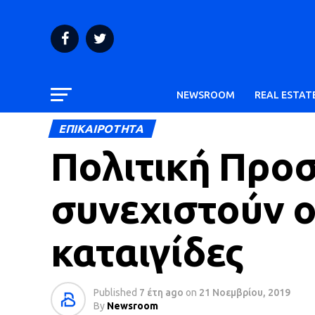
NEWSROOM
REAL ESTAT
ΕΠΙΚΑΙΡΟΤΗΤΑ
Πολιτική Προ
συνεχιστούν ο
καταιγίδες
Published
7 έτη ago
on
21 Νοεμβρίου, 2019
By
Newsroom