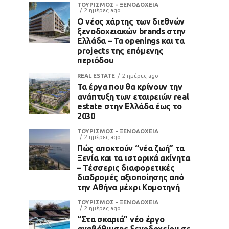
ΤΟΥΡΙΣΜΟΣ - ΞΕΝΟΔΟΧΕΙΑ
2 ημέρες ago
Ο νέος χάρτης των διεθνών
ξενοδοχειακών brands στην
Ελλάδα – Τα openings και τα
projects της επόμενης
περιόδου
REAL ESTATE
2 ημέρες ago
Τα έργα που θα κρίνουν την
ανάπτυξη των εταιρειών real
estate στην Ελλάδα έως το
2030
ΤΟΥΡΙΣΜΟΣ - ΞΕΝΟΔΟΧΕΙΑ
2 ημέρες ago
Πώς αποκτούν “νέα ζωή” τα
Ξενία και τα ιστορικά ακίνητα
– Τέσσερις διαφορετικές
διαδρομές αξιοποίησης από
την Αθήνα μέχρι Κομοτηνή
ΤΟΥΡΙΣΜΟΣ - ΞΕΝΟΔΟΧΕΙΑ
2 ημέρες ago
“Στα σκαριά” νέο έργο
αναβάθμισης ξενοδοχείου σε