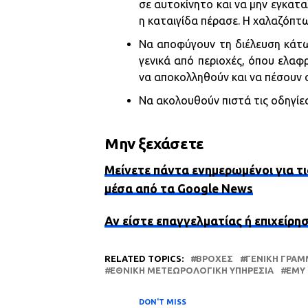
σε αυτοκίνητο και να μην εγκατ
η καταιγίδα πέρασε. Η χαλαζόπτωσ
Να αποφύγουν τη διέλευση κάτω
γενικά από περιοχές, όπου ελαφρ
να αποκολληθούν και να πέσουν σ
Να ακολουθούν πιστά τις οδηγίε
Μην ξεχάσετε
Μείνετε πάντα ενημερωμένοι για τι
μέσα από τα Google News
Αν είστε επαγγελματίας ή επιχείρη
RELATED TOPICS:
ΒΡΟΧΈΣ
ΓΕΝΙΚΉ ΓΡΑΜ
ΕΘΝΙΚΉ ΜΕΤΕΩΡΟΛΟΓΙΚΉ ΥΠΗΡΕΣΊΑ
ΕΜΥ
DON'T MISS