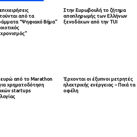
 επιχειρήσεις
Στην Ευρωβουλή το ζήτημα
τούνται από τα
αποπληρωμής των Ελλήνων
ράμματα “Ψηφιακό Βήμα”
ξενοδόχων από την TUI
Ποιοτικός
γχρονισμός”
. ευρώ από το Marathon
Έρχονται οι έξυπνοι μετρητές
για χρηματοδότηση
ηλεκτρικής ενέργειας – Ποιά τα
ικών startups
οφέλη
λογίας