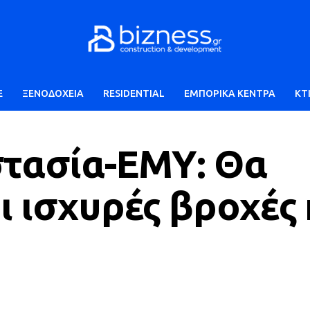
E
ΞΕΝΟΔΟΧΕΙΑ
RESIDENTIAL
ΕΜΠΟΡΙΚΑ ΚΕΝΤΡΑ
ΚΤ
στασία-ΕΜΥ: Θα
ι ισχυρές βροχές 