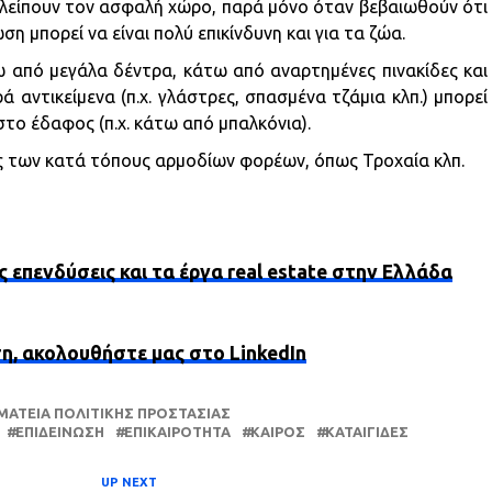
αλείπουν τον ασφαλή χώρο, παρά μόνο όταν βεβαιωθούν ότι
η μπορεί να είναι πολύ επικίνδυνη και για τα ζώα.
 από μεγάλα δέντρα, κάτω από αναρτημένες πινακίδες και
ά αντικείμενα (π.χ. γλάστρες, σπασμένα τζάμια κλπ.) μπορεί
το έδαφος (π.χ. κάτω από μπαλκόνια).
ς των κατά τόπους αρμοδίων φορέων, όπως Τροχαία κλπ.
ς επενδύσεις και τα έργα real estate στην Ελλάδα
ση, ακολουθήστε μας στο LinkedIn
ΜΑΤΕΊΑ ΠΟΛΙΤΙΚΉΣ ΠΡΟΣΤΑΣΊΑΣ
ΕΠΙΔΕΊΝΩΣΗ
ΕΠΙΚΑΙΡΌΤΗΤΑ
ΚΑΙΡΌΣ
ΚΑΤΑΙΓΊΔΕΣ
UP NEXT