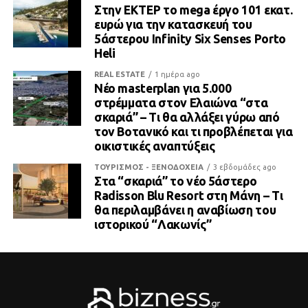
Στην ΕΚΤΕΡ το mega έργο 101 εκατ.
ευρώ για την κατασκευή του
5άστερου Infinity Six Senses Porto
Heli
REAL ESTATE
1 ημέρα ago
Νέο masterplan για 5.000
στρέμματα στον Ελαιώνα “στα
σκαριά” – Τι θα αλλάξει γύρω από
τον Βοτανικό και τι προβλέπεται για
οικιστικές αναπτύξεις
ΤΟΥΡΙΣΜΟΣ - ΞΕΝΟΔΟΧΕΙΑ
3 εβδομάδες ago
Στα “σκαριά” το νέο 5άστερο
Radisson Blu Resort στη Μάνη – Τι
θα περιλαμβάνει η αναβίωση του
ιστορικού “Λακωνίς”