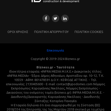
ΌΡΟΙ ΧΡΗΣΗΣ
ΠΟΛΙΤΙΚΗ ΑΠΟΡΡΗΤΟΥ
ΠΟΛΙΤΙΚΗ COOKIES
Επικοινωνία
Copyright © 2019-2024 Bizness.gr
Bizness.gr - Ταυτότητα
Ιδιοκτήτρια εταιρεία: «INFRA MEDIA M.I.K.E.» Διακριτικός τίτλος:
«INFRA MEDIA» - Έδρα: Δήμος Αθηναίων, Αριστείδου αρ. 10-12, Τ.Κ.
10559 - ΑΦΜ: 801478591 Δ.Ο.Υ.: ΚΕΦΟΔΕ ΑΤΤΙΚΗΣ. - Τηλ.
επικοινωνίας: 2130405600 - E-mail: contact@ypodomes.com Νόμιμος
Εκπρόσωπος: Καραγιάννης Νικόλαος, Νόμιμος Εκπρόσωπος -
Δικαιούχος του ονόματος τομέα (bizness.gr): INFRA MEDIA M.I.K.E. -
Διευθυντής/Διαχειριστής: Καραγιάννης Νικόλαος - Διευθυντής
Σύνταξης: Κατερίνα Παναγέα
Η Εταιρεία δηλώνει ότι έχει συμμορφωθεί με τη Σύσταση (ΕΕ)
2018/334 της Επιτροπής της 1ης Μαρτίου 2018 σχετικά με τα μέτρα