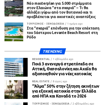
Νέο masterplan για 5.000 στρέμματα
στον Ελαιώνα “στα σκαριά” – Τι θα
αλλάξει γύρω από τον Βοτανικό και τι
προβλέπεται για οικιστικές αναπτύξεις
ΤΟΥΡΙΣΜΟΣ - ΞΕΝΟΔΟΧΕΙΑ
1 ημέρα ago
Στα “σκαριά” επένδυση για την επέκταση
του 5άστερου Levante Beach Resort στη
Ρόδο
TRENDING
RESIDENTIAL
1 εβδομάδα ago
Ποιά 3 ανενεργά στρατόπεδα σε
Αττική, Θεσσαλονίκη και Αχαΐα θα
αξιοποιηθούν για νέες κατοικίες
REAL ESTATE
8 ώρες ago
“Άλμα” 50% στην ζήτηση ακινήτων
για εξοχική κατοικία στην Ελλάδα
από ΗΠΑ και Καναδά το 2026
ΤΟΥΡΙΣΜΟΣ - ΞΕΝΟΔΟΧΕΙΑ
2 εβδομάδες ago