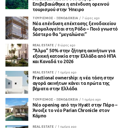
Επιβεβαιώθηκε η επένδυση ορεινού
τουρισμού στην Ήπειρο
ΤΟΥΡΙΣΜΟΣ - ΞΕΝΟΔΟΧΕΙΑ
7 ώρες ago
Νέα επένδυση επέκτασης ξενοδοχείου
δρομολογείται στη Ρόδο – Ποιό γνωστό
5άστερο θα “μεγαλώσει”
REAL ESTATE
8 ώρες ago
“Άλμα” 50% στην ζήτηση ακινήτων για
εξοχική κατοικία στην Ελλάδα από ΗΠΑ
και Καναδά το 2026
REAL ESTATE
1 ημέρα ago
Fractional ownership: η νέα τάση στην
αγορά ακινήτων κάνει τα πρώτα της
βήματα στην Ελλάδα
ΤΟΥΡΙΣΜΟΣ - ΞΕΝΟΔΟΧΕΙΑ
1 ημέρα ago
Νέο opening από την Hyatt στην Πάρο –
Άνοιξε το νέο Parian Chronicle στον
Κάμπο
REAL ESTATE
1 ημέρα ago