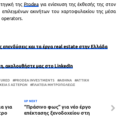
ατηγική της
Prodea
για ενίσχυση της έκθεσής της στον
η επιλεγμένων ακινήτων του χαρτοφυλακίου της μέσα
 operators.
ς επενδύσεις και τα έργα real estate στην Ελλάδα
ση, ακολουθήστε μας στο LinkedIn
TURED
PRODEA INVESTMENTS
ΑΘΉΝΑ
ΑΤΤΙΚΗ
ΕΊΑ 5 ΑΣΤΈΡΩΝ
ΠΛΑΤΕΊΑ ΜΗΤΡΟΠΌΛΕΩΣ
UP NEXT
α για
“Πράσινο φως” για νέο έργο
τρο
επέκτασης ξενοδοχείου στη