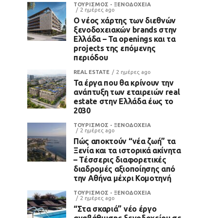
ΤΟΥΡΙΣΜΟΣ - ΞΕΝΟΔΟΧΕΙΑ
2 ημέρες ago
Ο νέος χάρτης των διεθνών
ξενοδοχειακών brands στην
Ελλάδα – Τα openings και τα
projects της επόμενης
περιόδου
REAL ESTATE
2 ημέρες ago
Τα έργα που θα κρίνουν την
ανάπτυξη των εταιρειών real
estate στην Ελλάδα έως το
2030
ΤΟΥΡΙΣΜΟΣ - ΞΕΝΟΔΟΧΕΙΑ
2 ημέρες ago
Πώς αποκτούν “νέα ζωή” τα
Ξενία και τα ιστορικά ακίνητα
– Τέσσερις διαφορετικές
διαδρομές αξιοποίησης από
την Αθήνα μέχρι Κομοτηνή
ΤΟΥΡΙΣΜΟΣ - ΞΕΝΟΔΟΧΕΙΑ
2 ημέρες ago
“Στα σκαριά” νέο έργο
αναβάθμισης ξενοδοχείου σε