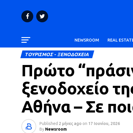
NEWSROOM
REAL ESTAT
ΤΟΥΡΙΣΜΟΣ - ΞΕΝΟΔΟΧΕΙΑ
Πρώτο “πράσιν
ξενοδοχείο τη
Αθήνα – Σε ποι
Published
2 μήνες ago
on
17 Ιουνίου, 2026
By
Newsroom