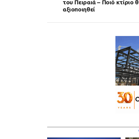
του Πειραιά – Ποιό κτίριο 
αξιοποιηθεί