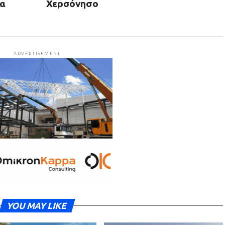
θα
Χερσόνησο
ADVERTISEMENT
YOU MAY LIKE