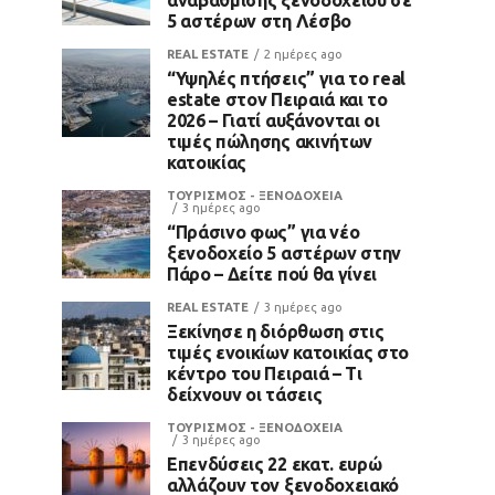
5 αστέρων στη Λέσβο
REAL ESTATE
2 ημέρες ago
“Υψηλές πτήσεις” για το real
estate στον Πειραιά και το
2026 – Γιατί αυξάνονται οι
τιμές πώλησης ακινήτων
κατοικίας
ΤΟΥΡΙΣΜΟΣ - ΞΕΝΟΔΟΧΕΙΑ
3 ημέρες ago
“Πράσινο φως” για νέο
ξενοδοχείο 5 αστέρων στην
Πάρο – Δείτε πού θα γίνει
REAL ESTATE
3 ημέρες ago
Ξεκίνησε η διόρθωση στις
τιμές ενοικίων κατοικίας στο
κέντρο του Πειραιά – Τι
δείχνουν οι τάσεις
ΤΟΥΡΙΣΜΟΣ - ΞΕΝΟΔΟΧΕΙΑ
3 ημέρες ago
Επενδύσεις 22 εκατ. ευρώ
αλλάζουν τον ξενοδοχειακό