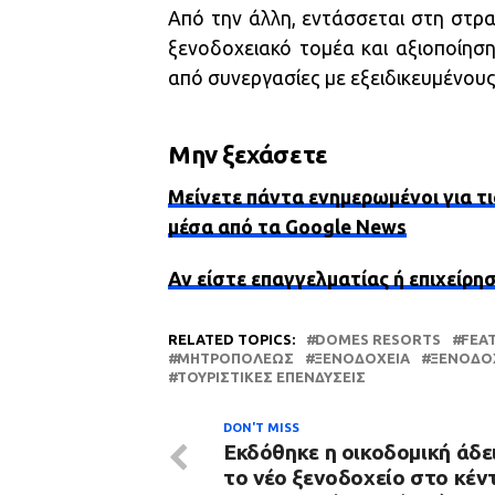
Από την άλλη, εντάσσεται στη στρ
ξενοδοχειακό τομέα και αξιοποίησ
από συνεργασίες με εξειδικευμένους
Μην ξεχάσετε
Μείνετε πάντα ενημερωμένοι για τι
μέσα από τα Google News
Αν είστε επαγγελματίας ή επιχείρη
RELATED TOPICS:
DOMES RESORTS
FEA
ΜΗΤΡΟΠΌΛΕΩΣ
ΞΕΝΟΔΟΧΕΊΑ
ΞΕΝΟΔΟΧ
ΤΟΥΡΙΣΤΙΚΈΣ ΕΠΕΝΔΎΣΕΙΣ
DON'T MISS
Εκδόθηκε η οικοδομική άδει
το νέο ξενοδοχείο στο κέν