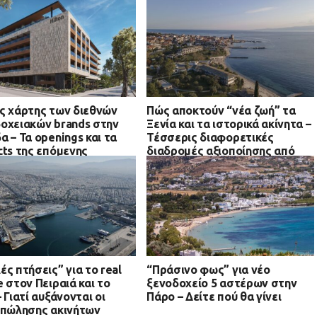
ς χάρτης των διεθνών
Πώς αποκτούν “νέα ζωή” τα
οχειακών brands στην
Ξενία και τα ιστορικά ακίνητα –
α – Τα openings και τα
Τέσσερις διαφορετικές
cts της επόμενης
διαδρομές αξιοποίησης από
δου
την Αθήνα μέχρι Κομοτηνή
ές πτήσεις” για το real
“Πράσινο φως” για νέο
e στον Πειραιά και το
ξενοδοχείο 5 αστέρων στην
– Γιατί αυξάνονται οι
Πάρο – Δείτε πού θα γίνει
 πώλησης ακινήτων