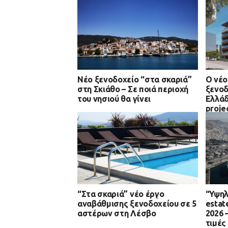
Νέο ξενοδοχείο “στα σκαριά”
Ο νέο
στη Σκιάθο – Σε ποιά περιοχή
ξενοδ
του νησιού θα γίνει
Ελλάδ
proje
περιό
“Στα σκαριά” νέο έργο
“Υψηλ
αναβάθμισης ξενοδοχείου σε 5
estat
αστέρων στη Λέσβο
2026 
τιμές