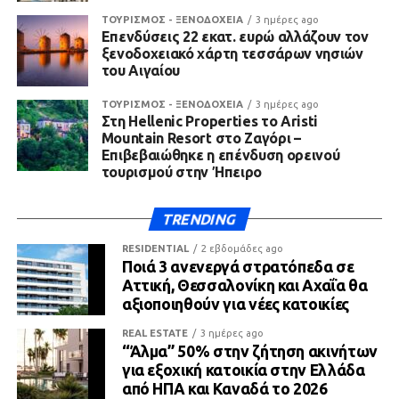
ΤΟΥΡΙΣΜΟΣ - ΞΕΝΟΔΟΧΕΙΑ
3 ημέρες ago
Επενδύσεις 22 εκατ. ευρώ αλλάζουν τον
ξενοδοχειακό χάρτη τεσσάρων νησιών
του Αιγαίου
ΤΟΥΡΙΣΜΟΣ - ΞΕΝΟΔΟΧΕΙΑ
3 ημέρες ago
Στη Hellenic Properties το Aristi
Mountain Resort στο Ζαγόρι –
Επιβεβαιώθηκε η επένδυση ορεινού
τουρισμού στην Ήπειρο
TRENDING
RESIDENTIAL
2 εβδομάδες ago
Ποιά 3 ανενεργά στρατόπεδα σε
Αττική, Θεσσαλονίκη και Αχαΐα θα
αξιοποιηθούν για νέες κατοικίες
REAL ESTATE
3 ημέρες ago
“Άλμα” 50% στην ζήτηση ακινήτων
για εξοχική κατοικία στην Ελλάδα
από ΗΠΑ και Καναδά το 2026