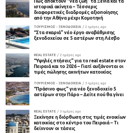
Πώς αποκτούν “νέα ζωή” τα Ξενία και τα
ιστορικά ακίνητα – Τέσσερις
διαφορετικές διαδρομές αξιοποίησης
από την Αθήνα μέχρι Κομοτηνή
ΤΟΥΡΙΣΜΟΣ - ΞΕΝΟΔΟΧΕΙΑ
2 ημέρες ago
“Στα σκαριά” νέο έργο αναβάθμισης
ξενοδοχείου σε 5 αστέρων στη Λέσβο
REAL ESTATE
2 ημέρες ago
“Υψηλές πτήσεις” για το real estate στον
Πειραιά και το 2026 – Γιατί αυξάνονται οι
τιμές πώλησης ακινήτων κατοικίας
ΤΟΥΡΙΣΜΟΣ - ΞΕΝΟΔΟΧΕΙΑ
3 ημέρες ago
“Πράσινο φως” για νέο ξενοδοχείο 5
αστέρων στην Πάρο – Δείτε πού θα γίνει
REAL ESTATE
3 ημέρες ago
Ξεκίνησε η διόρθωση στις τιμές ενοικίων
κατοικίας στο κέντρο του Πειραιά – Τι
δείχνουν οι τάσεις