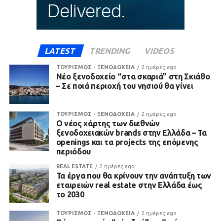
LATEST
TRENDING
VIDEOS
ΤΟΥΡΙΣΜΟΣ - ΞΕΝΟΔΟΧΕΙΑ
2 ημέρες ago
Νέο ξενοδοχείο “στα σκαριά” στη Σκιάθο
– Σε ποιά περιοχή του νησιού θα γίνει
ΤΟΥΡΙΣΜΟΣ - ΞΕΝΟΔΟΧΕΙΑ
2 ημέρες ago
Ο νέος χάρτης των διεθνών
ξενοδοχειακών brands στην Ελλάδα – Τα
openings και τα projects της επόμενης
περιόδου
REAL ESTATE
2 ημέρες ago
Τα έργα που θα κρίνουν την ανάπτυξη των
εταιρειών real estate στην Ελλάδα έως
το 2030
ΤΟΥΡΙΣΜΟΣ - ΞΕΝΟΔΟΧΕΙΑ
2 ημέρες ago