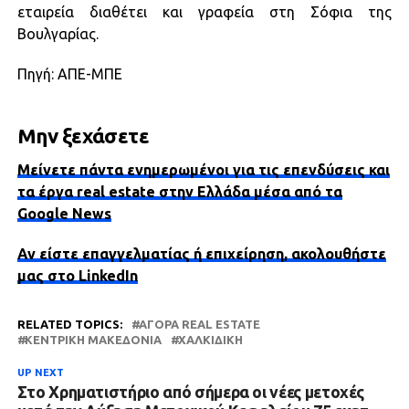
εταιρεία διαθέτει και γραφεία στη Σόφια της
Βουλγαρίας.
Πηγή: ΑΠΕ-ΜΠΕ
Μην ξεχάσετε
Μείνετε πάντα ενημερωμένοι για τις επενδύσεις και
τα έργα real estate στην Ελλάδα μέσα από τα
Google News
Αν είστε επαγγελματίας ή επιχείρηση, ακολουθήστε
μας στο LinkedIn
RELATED TOPICS:
ΑΓΟΡΆ REAL ESTATE
ΚΕΝΤΡΙΚΉ ΜΑΚΕΔΟΝΊΑ
ΧΑΛΚΙΔΙΚΉ
UP NEXT
Στο Χρηματιστήριο από σήμερα οι νέες μετοχές