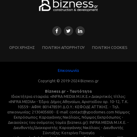
ΌΡΟΙ ΧΡΗΣΗΣ
ΠΟΛΙΤΙΚΗ ΑΠΟΡΡΗΤΟΥ
ΠΟΛΙΤΙΚΗ COOKIES
Επικοινωνία
Copyright © 2019-2024 Bizness.gr
Bizness.gr - Ταυτότητα
Ιδιοκτήτρια εταιρεία: «INFRA MEDIA M.I.K.E.» Διακριτικός τίτλος:
«INFRA MEDIA» - Έδρα: Δήμος Αθηναίων, Αριστείδου αρ. 10-12, Τ.Κ.
10559 - ΑΦΜ: 801478591 Δ.Ο.Υ.: ΚΕΦΟΔΕ ΑΤΤΙΚΗΣ. - Τηλ.
επικοινωνίας: 2130405600 - E-mail: contact@ypodomes.com Νόμιμος
Εκπρόσωπος: Καραγιάννης Νικόλαος, Νόμιμος Εκπρόσωπος -
Δικαιούχος του ονόματος τομέα (bizness.gr): INFRA MEDIA M.I.K.E. -
Διευθυντής/Διαχειριστής: Καραγιάννης Νικόλαος - Διευθυντής
Σύνταξης: Κατερίνα Παναγέα