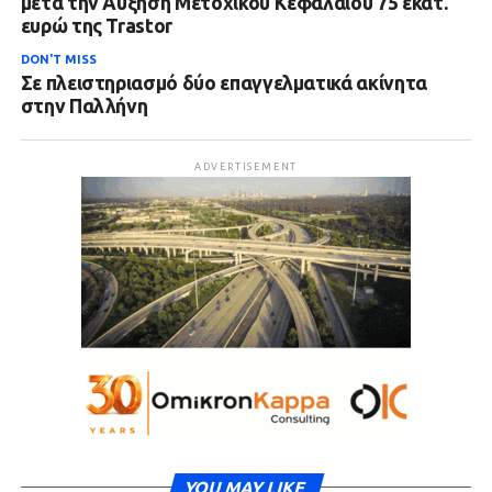
μετά την Αύξηση Μετοχικού Κεφαλαίου 75 εκατ.
ευρώ της Trastor
DON'T MISS
Σε πλειστηριασμό δύο επαγγελματικά ακίνητα
στην Παλλήνη
ADVERTISEMENT
YOU MAY LIKE