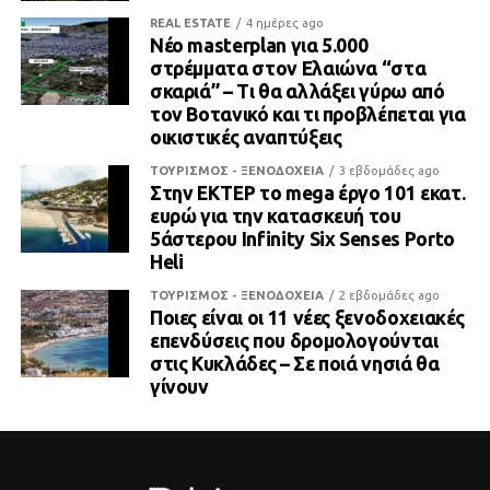
REAL ESTATE
4 ημέρες ago
Νέο masterplan για 5.000
στρέμματα στον Ελαιώνα “στα
σκαριά” – Τι θα αλλάξει γύρω από
τον Βοτανικό και τι προβλέπεται για
οικιστικές αναπτύξεις
ΤΟΥΡΙΣΜΟΣ - ΞΕΝΟΔΟΧΕΙΑ
3 εβδομάδες ago
Στην ΕΚΤΕΡ το mega έργο 101 εκατ.
ευρώ για την κατασκευή του
5άστερου Infinity Six Senses Porto
Heli
ΤΟΥΡΙΣΜΟΣ - ΞΕΝΟΔΟΧΕΙΑ
2 εβδομάδες ago
Ποιες είναι οι 11 νέες ξενοδοχειακές
επενδύσεις που δρομολογούνται
στις Κυκλάδες – Σε ποιά νησιά θα
γίνουν