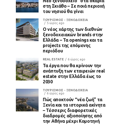
Νέο ξενοδοχείο “στα σκαριά”
στη Σκιάθο – Σε ποιά περιοχή
του νησιού θα γίνει
ΤΟΥΡΙΣΜΟΣ - ΞΕΝΟΔΟΧΕΙΑ
5 ώρες ago
Ο νέος χάρτης των διεθνών
ξενοδοχειακών brands στην
Ελλάδα – Τα openings και τα
projects της επόμενης
περιόδου
REAL ESTATE
6 ώρες ago
Τα έργα που θα κρίνουν την
ανάπτυξη των εταιρειών real
estate στην Ελλάδα έως το
2030
ΤΟΥΡΙΣΜΟΣ - ΞΕΝΟΔΟΧΕΙΑ
6 ώρες ago
Πώς αποκτούν “νέα ζωή” τα
Ξενία και τα ιστορικά ακίνητα
– Τέσσερις διαφορετικές
διαδρομές αξιοποίησης από
την Αθήνα μέχρι Κομοτηνή