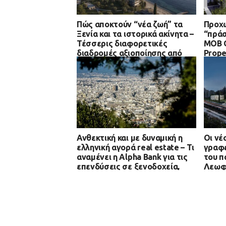
Πώς αποκτούν “νέα ζωή” τα
Προχω
Ξενία και τα ιστορικά ακίνητα –
“πράσ
Τέσσερις διαφορετικές
MOB O
διαδρομές αξιοποίησης από
Prope
την Αθήνα μέχρι Κομοτηνή
Ανθεκτική και με δυναμική η
Οι νέ
ελληνική αγορά real estate – Τι
γραφε
αναμένει η Alpha Bank για τις
του π
επενδύσεις σε ξενοδοχεία,
Λεωφ
γραφεία και logistics