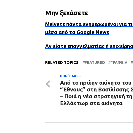
Μην ξεχάσετε
Μείνετε πάντα ενημερωμένοι για τι
μέσα από τα Google News
Αν είστε επαγγελματίας ή επιχείρη
RELATED TOPICS:
FEATURED
ΓΡΑΦΕΊΑ
DON'T MISS
Από το πρώην ακίνητο του
“Έθνους” στη Βασιλίσσης 
– Ποιά η νέα στρατηγική τη
Ελλάκτωρ στα ακίνητα