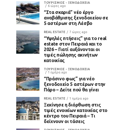
ΤΟΥΡΙΣΜΟΣ - ΞΕΝΟΔΟΧΕΙΑ
6 ώρες ago
“Στα σκαριά” νέο έργο
αναβάθμισης ξενοδοχείου σε
5 αστέρων στη Λέσβο
REAL ESTATE
7 ώρες ago
“Υψηλές πτήσεις” για το real
estate στον Πειραιά και το
2026 – Γιατί αυξάνονται οι
τιμές πώλησης ακινήτων
κατοικίας
ΤΟΥΡΙΣΜΟΣ - ΞΕΝΟΔΟΧΕΙΑ
1 ημέρα ago
“Πράσινο φως” για νέο
ξενοδοχείο 5 αστέρων στην
Πάρο – Δείτε πού θα γίνει
REAL ESTATE
1 ημέρα ago
Ξεκίνησε η διόρθωση στις
τιμές ενοικίων κατοικίας στο
κέντρο του Πειραιά – Τι
δείχνουν οι τάσεις
ΤΟΥΡΙΣΜΟΣ - ΞΕΝΟΔΟΧΕΙΑ