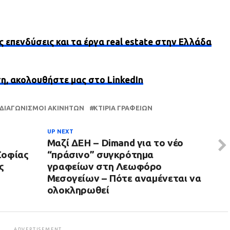
ς επενδύσεις και τα έργα real estate στην Ελλάδα
ση, ακολουθήστε μας στο LinkedIn
ΔΙΑΓΩΝΙΣΜΟΊ ΑΚΙΝΉΤΩΝ
ΚΤΊΡΙΑ ΓΡΑΦΕΊΩΝ
UP NEXT
Μαζί ΔΕΗ – Dimand για το νέο
Σοφίας
“πράσινο” συγκρότημα
ς
γραφείων στη Λεωφόρο
Μεσογείων – Πότε αναμένεται να
ολοκληρωθεί
ADVERTISEMENT