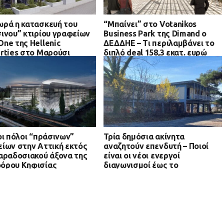
ρά η κατασκευή του
“Μπαίνει” στο Votanikos
ινου” κτιρίου γραφείων
Business Park της Dimand ο
ne της Hellenic
ΔΕΔΔΗΕ – Τι περιλαμβάνει το
rties στο Μαρούσι
διπλό deal 158,3 εκατ. ευρώ
οι πόλοι “πράσινων”
Τρία δημόσια ακίνητα
ίων στην Αττική εκτός
αναζητούν επενδυτή – Ποιοί
αραδοσιακού άξονα της
είναι οι νέοι ενεργοί
όρου Κηφισίας
διαγωνισμοί έως το
φθινόπωρο