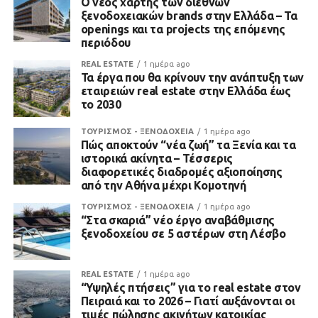
Ο νέος χάρτης των διεθνών
ξενοδοχειακών brands στην Ελλάδα – Τα
openings και τα projects της επόμενης
περιόδου
REAL ESTATE
1 ημέρα ago
Τα έργα που θα κρίνουν την ανάπτυξη των
εταιρειών real estate στην Ελλάδα έως
το 2030
ΤΟΥΡΙΣΜΟΣ - ΞΕΝΟΔΟΧΕΙΑ
1 ημέρα ago
Πώς αποκτούν “νέα ζωή” τα Ξενία και τα
ιστορικά ακίνητα – Τέσσερις
διαφορετικές διαδρομές αξιοποίησης
από την Αθήνα μέχρι Κομοτηνή
ΤΟΥΡΙΣΜΟΣ - ΞΕΝΟΔΟΧΕΙΑ
1 ημέρα ago
“Στα σκαριά” νέο έργο αναβάθμισης
ξενοδοχείου σε 5 αστέρων στη Λέσβο
REAL ESTATE
1 ημέρα ago
“Υψηλές πτήσεις” για το real estate στον
Πειραιά και το 2026 – Γιατί αυξάνονται οι
τιμές πώλησης ακινήτων κατοικίας