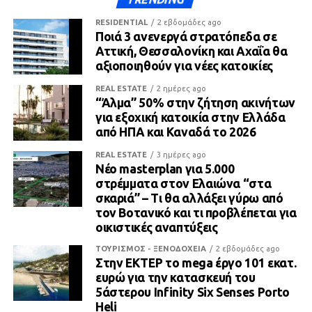
RESIDENTIAL
2 εβδομάδες ago
Ποιά 3 ανενεργά στρατόπεδα σε
Αττική, Θεσσαλονίκη και Αχαΐα θα
αξιοποιηθούν για νέες κατοικίες
REAL ESTATE
2 ημέρες ago
“Άλμα” 50% στην ζήτηση ακινήτων
για εξοχική κατοικία στην Ελλάδα
από ΗΠΑ και Καναδά το 2026
REAL ESTATE
3 ημέρες ago
Νέο masterplan για 5.000
στρέμματα στον Ελαιώνα “στα
σκαριά” – Τι θα αλλάξει γύρω από
τον Βοτανικό και τι προβλέπεται για
οικιστικές αναπτύξεις
ΤΟΥΡΙΣΜΟΣ - ΞΕΝΟΔΟΧΕΙΑ
2 εβδομάδες ago
Στην ΕΚΤΕΡ το mega έργο 101 εκατ.
ευρώ για την κατασκευή του
5άστερου Infinity Six Senses Porto
Heli