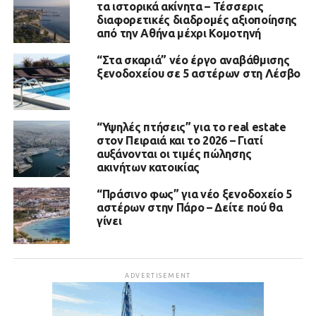
τα ιστορικά ακίνητα – Τέσσερις
διαφορετικές διαδρομές αξιοποίησης
από την Αθήνα μέχρι Κομοτηνή
“Στα σκαριά” νέο έργο αναβάθμισης
ξενοδοχείου σε 5 αστέρων στη Λέσβο
“Υψηλές πτήσεις” για το real estate
στον Πειραιά και το 2026 – Γιατί
αυξάνονται οι τιμές πώλησης
ακινήτων κατοικίας
“Πράσινο φως” για νέο ξενοδοχείο 5
αστέρων στην Πάρο – Δείτε πού θα
γίνει
ADVERTISEMENT