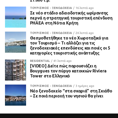
21.000 τ.μ.
ΤΟΥΡΙΣΜΟΣ - ΞΕΝΟΔΟΧΕΙΑ
16 λεπτά ago
Σε νέο στάδιο αδειοδοτικής ωρίμανσης
περνά η στρατηγική τουριστική επένδυση
PHĀEA στη Νότια Κρήτη
ΤΟΥΡΙΣΜΟΣ - ΞΕΝΟΔΟΧΕΙΑ
24 λεπτά ago
Θεσμοθετήθηκε το νέο Χωροταξικό για
τον Τουρισμό – Τι αλλάζει για τις
ξενοδοχειακές επενδύσεις και ποιές οι 5
κατηγορίες τουριστικής ανάπτυξης
RESIDENTIAL
41 λεπτά ago
[VIDEO] Δείτε πώς παρουσιάζει η
Bouygues τον πύργο κατοικιών Riviera
Tower στο Ελληνικό
ΤΟΥΡΙΣΜΟΣ - ΞΕΝΟΔΟΧΕΙΑ
3 ημέρες ago
Νέο ξενοδοχείο “στα σκαριά” στη Σκιάθο
– Σε ποιά περιοχή του νησιού θα γίνει