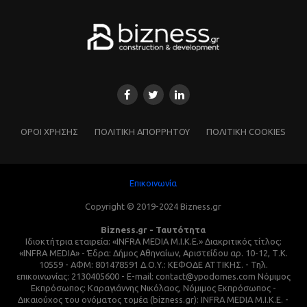
ΌΡΟΙ ΧΡΗΣΗΣ
ΠΟΛΙΤΙΚΗ ΑΠΟΡΡΗΤΟΥ
ΠΟΛΙΤΙΚΗ COOKIES
Επικοινωνία
Copyright © 2019-2024 Bizness.gr
Bizness.gr - Ταυτότητα
Ιδιοκτήτρια εταιρεία: «INFRA MEDIA M.I.K.E.» Διακριτικός τίτλος:
«INFRA MEDIA» - Έδρα: Δήμος Αθηναίων, Αριστείδου αρ. 10-12, Τ.Κ.
10559 - ΑΦΜ: 801478591 Δ.Ο.Υ.: ΚΕΦΟΔΕ ΑΤΤΙΚΗΣ. - Τηλ.
επικοινωνίας: 2130405600 - E-mail: contact@ypodomes.com Νόμιμος
Εκπρόσωπος: Καραγιάννης Νικόλαος, Νόμιμος Εκπρόσωπος -
Δικαιούχος του ονόματος τομέα (bizness.gr): INFRA MEDIA M.I.K.E. -