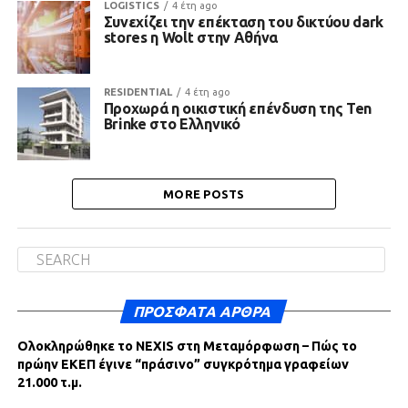
LOGISTICS
4 έτη ago
Συνεχίζει την επέκταση του δικτύου dark
stores η Wolt στην Αθήνα
RESIDENTIAL
4 έτη ago
Προχωρά η οικιστική επένδυση της Ten
Brinke στο Ελληνικό
MORE POSTS
ΠΡΌΣΦΑΤΑ ΆΡΘΡΑ
Ολοκληρώθηκε το NEXIS στη Μεταμόρφωση – Πώς το
πρώην ΕΚΕΠ έγινε “πράσινο” συγκρότημα γραφείων
21.000 τ.μ.