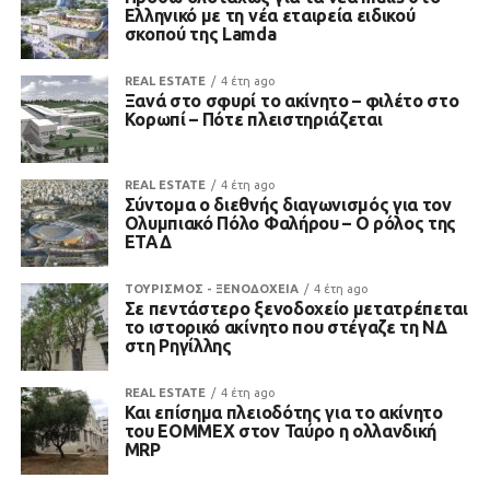
Ελληνικό με τη νέα εταιρεία ειδικού
σκοπού της Lamda
REAL ESTATE
4 έτη ago
Ξανά στο σφυρί το ακίνητο – φιλέτο στο
Κορωπί – Πότε πλειστηριάζεται
REAL ESTATE
4 έτη ago
Σύντομα ο διεθνής διαγωνισμός για τον
Ολυμπιακό Πόλο Φαλήρου – Ο ρόλος της
ΕΤΑΔ
ΤΟΥΡΙΣΜΟΣ - ΞΕΝΟΔΟΧΕΙΑ
4 έτη ago
Σε πεντάστερο ξενοδοχείο μετατρέπεται
το ιστορικό ακίνητο που στέγαζε τη ΝΔ
στη Ρηγίλλης
REAL ESTATE
4 έτη ago
Και επίσημα πλειοδότης για το ακίνητο
του ΕΟΜΜΕΧ στον Ταύρο η ολλανδική
MRP