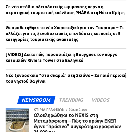
Σε νέο στάδιο αδειοδοτικής ωρίμανσης περνά η
στρατηγική τουριστική επένδυση PHĀEA στη Νότια Κρήτη
Θεσμοθετήθηκε το νέο Χωροταξικό για τον Τουρισμό – Τι
αλλάζει για τις ξενοδοχειακές επενδύσεις και ποιές οι 5
κατηγορίες τουριστικής ανάπτυξης
[VIDEO] Δείτε πώς παρουσιάζει η Bouygues τον πύργο
κατοικιών Riviera Tower στο Ελληνικό
Νέο ξενοδοχείο “στα σκαριά” στη Σκιάθο – Σε ποιά περιοχή
του νησιού θα γίνει
NEWSROOM
TRENDING
VIDEOS
ΚΤΙΡΙΑ ΓΡΑΦΕΙΩΝ
9 λεπτά ago
Ολοκληρώθηκε το NEXIS στη
Μεταμόρφωση – Πώς το πρώην ΕΚΕΠ
έγινε “πράσινο” συγκρότημα γραφείων