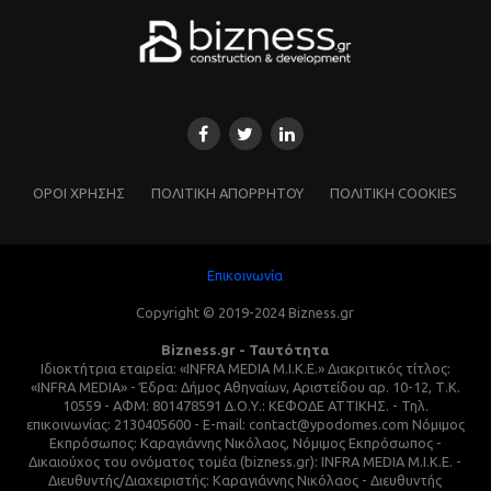
ΌΡΟΙ ΧΡΗΣΗΣ
ΠΟΛΙΤΙΚΗ ΑΠΟΡΡΗΤΟΥ
ΠΟΛΙΤΙΚΗ COOKIES
Επικοινωνία
Copyright © 2019-2024 Bizness.gr
Bizness.gr - Ταυτότητα
Ιδιοκτήτρια εταιρεία: «INFRA MEDIA M.I.K.E.» Διακριτικός τίτλος:
«INFRA MEDIA» - Έδρα: Δήμος Αθηναίων, Αριστείδου αρ. 10-12, Τ.Κ.
10559 - ΑΦΜ: 801478591 Δ.Ο.Υ.: ΚΕΦΟΔΕ ΑΤΤΙΚΗΣ. - Τηλ.
επικοινωνίας: 2130405600 - E-mail: contact@ypodomes.com Νόμιμος
Εκπρόσωπος: Καραγιάννης Νικόλαος, Νόμιμος Εκπρόσωπος -
Δικαιούχος του ονόματος τομέα (bizness.gr): INFRA MEDIA M.I.K.E. -
Διευθυντής/Διαχειριστής: Καραγιάννης Νικόλαος - Διευθυντής