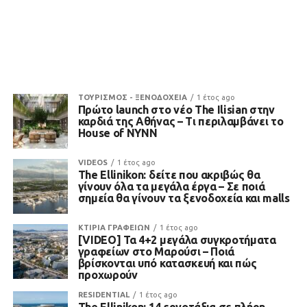
ΤΟΥΡΙΣΜΟΣ - ΞΕΝΟΔΟΧΕΙΑ
1 έτος ago
Πρώτο launch στο νέο The Ilisian στην
καρδιά της Αθήνας – Τι περιλαμβάνει το
House of NYNN
VIDEOS
1 έτος ago
The Ellinikon: δείτε που ακριβώς θα
γίνουν όλα τα μεγάλα έργα – Σε ποιά
σημεία θα γίνουν τα ξενοδοχεία και malls
ΚΤΙΡΙΑ ΓΡΑΦΕΙΩΝ
1 έτος ago
[VIDEO] Τα 4+2 μεγάλα συγκροτήματα
γραφείων στο Μαρούσι – Ποιά
βρίσκονται υπό κατασκευή και πώς
προχωρούν
RESIDENTIAL
1 έτος ago