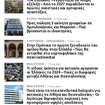
The Ellinikon: 14 εργοτάξια σε πλήρη
εξέλιξη – Από το 2027 παραδίδονται οι
πρώτες οικιστικές και εμπορικές
αναπτύξεις
ΚΤΙΡΙΑ ΓΡΑΦΕΙΩΝ
1 έτος ago
Προς πώληση 3 ακίνητα γραφείων σε
Αμπελοκήπους και Μαρούσι – Πού
βρίσκονται οι ιδιοκτησίες
ΤΟΥΡΙΣΜΟΣ - ΞΕΝΟΔΟΧΕΙΑ
1 έτος ago
Στην Ομόνοια το πρώτο ξενοδοχείο του
ομίλου Ruby στην Ελλάδα – Πώς θα
ενταχθεί στο χαρτοφυλάκιο της
Intercontinental
REAL ESTATE
1 έτος ago
Τι είδους ακίνητα για κατοικία αγόρασαν
οι Έλληνες το 2024 – Ποιές οι διαφορές
μεταξύ Αθήνας και Θεσσαλονίκης
REAL ESTATE
1 έτος ago
Ποιά είναι τα νέα επενδυτικά hotspots για
κατοικίες σε Αθήνα και Θεσσαλονίκη – Οι
λιγότερο δημοφιλείς περιοχές που
προσφέρουν υψηλές αποδόσεις