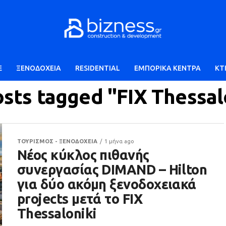
E
ΞΕΝΟΔΟΧΕΙΑ
RESIDENTIAL
ΕΜΠΟΡΙΚΑ ΚΕΝΤΡΑ
ΚΤ
osts tagged "FIX Thessal
ΤΟΥΡΙΣΜΟΣ - ΞΕΝΟΔΟΧΕΙΑ
1 μήνα ago
Νέος κύκλος πιθανής
συνεργασίας DIMAND – Hilton
για δύο ακόμη ξενοδοχειακά
projects μετά το FIX
Thessaloniki