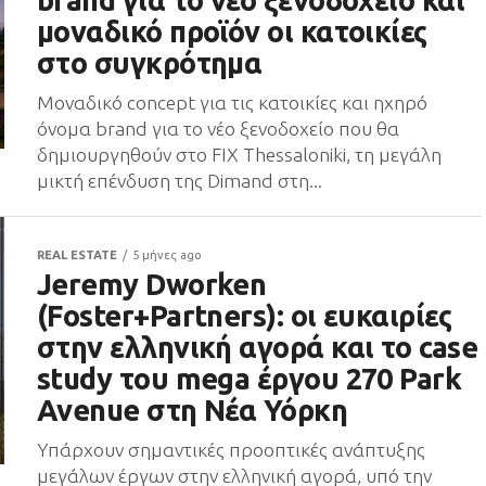
brand για το νέο ξενοδοχείο και
μοναδικό προϊόν οι κατοικίες
στο συγκρότημα
Μοναδικό concept για τις κατοικίες και ηχηρό
όνομα brand για το νέο ξενοδοχείο που θα
δημιουργηθούν στο FIX Thessaloniki, τη μεγάλη
μικτή επένδυση της Dimand στη...
REAL ESTATE
5 μήνες ago
Jeremy Dworken
(Foster+Partners): οι ευκαιρίες
στην ελληνική αγορά και το case
study του mega έργου 270 Park
Avenue στη Νέα Υόρκη
Υπάρχουν σημαντικές προοπτικές ανάπτυξης
μεγάλων έργων στην ελληνική αγορά, υπό την