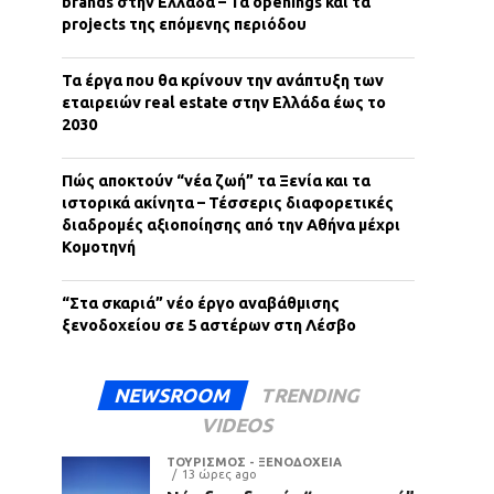
brands στην Ελλάδα – Τα openings και τα
projects της επόμενης περιόδου
Τα έργα που θα κρίνουν την ανάπτυξη των
εταιρειών real estate στην Ελλάδα έως το
2030
Πώς αποκτούν “νέα ζωή” τα Ξενία και τα
ιστορικά ακίνητα – Τέσσερις διαφορετικές
διαδρομές αξιοποίησης από την Αθήνα μέχρι
Κομοτηνή
“Στα σκαριά” νέο έργο αναβάθμισης
ξενοδοχείου σε 5 αστέρων στη Λέσβο
NEWSROOM
TRENDING
VIDEOS
ΤΟΥΡΙΣΜΟΣ - ΞΕΝΟΔΟΧΕΙΑ
13 ώρες ago