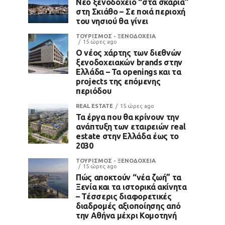
Νέο ξενοδοχείο “στα σκαριά”
στη Σκιάθο – Σε ποιά περιοχή
του νησιού θα γίνει
ΤΟΥΡΙΣΜΟΣ - ΞΕΝΟΔΟΧΕΙΑ
15 ώρες ago
Ο νέος χάρτης των διεθνών
ξενοδοχειακών brands στην
Ελλάδα – Τα openings και τα
projects της επόμενης
περιόδου
REAL ESTATE
15 ώρες ago
Τα έργα που θα κρίνουν την
ανάπτυξη των εταιρειών real
estate στην Ελλάδα έως το
2030
ΤΟΥΡΙΣΜΟΣ - ΞΕΝΟΔΟΧΕΙΑ
15 ώρες ago
Πώς αποκτούν “νέα ζωή” τα
Ξενία και τα ιστορικά ακίνητα
– Τέσσερις διαφορετικές
διαδρομές αξιοποίησης από
την Αθήνα μέχρι Κομοτηνή