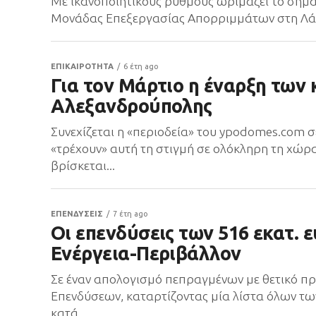
Με ικανοποιητικούς ρυθμούς ωριμάζει το σημ
Μονάδας Επεξεργασίας Απορριμμάτων στη Λάρισα
ΕΠΙΚΑΙΡΟΤΗΤΑ
6 έτη ago
Για τον Μάρτιο η έναρξη των
Αλεξανδρούπολης
Συνεχίζεται η «περιοδεία» του ypodomes.com
«τρέχουν» αυτή τη στιγμή σε ολόκληρη τη χώρ
βρίσκεται...
ΕΠΕΝΔΥΣΕΙΣ
7 έτη ago
Οι επενδύσεις των 516 εκατ.
Ενέργεια-Περιβάλλον
Σε έναν απολογισμό πεπραγμένων με θετικό π
Επενδύσεων, καταρτίζοντας μία λίστα όλων τ
κατά...