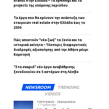
brands στην Ελλάδα – Τα openings και τα
projects της επόμενης περιόδου
Τα έργα που θα κρίνουν την ανάπτυξη των
εταιρειών real estate στην Ελλάδα έως το
2030
Πώς αποκτούν “νέα ζωή” τα Ξενία και τα
ιστορικά ακίνητα – Τέσσερις διαφορετικές
διαδρομές αξιοποίησης από την Αθήνα μέχρι
Κομοτηνή
“Στα σκαριά” νέο έργο αναβάθμισης
ξενοδοχείου σε 5 αστέρων στη Λέσβο
NEWSROOM
TRENDING
VIDEOS
ΤΟΥΡΙΣΜΟΣ - ΞΕΝΟΔΟΧΕΙΑ
1 ημέρα ago