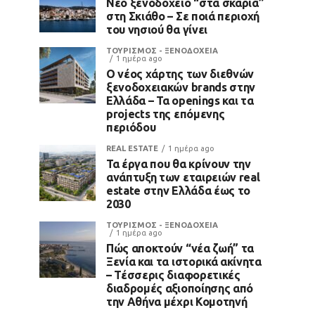
Νέο ξενοδοχείο “στα σκαριά”
στη Σκιάθο – Σε ποιά περιοχή
του νησιού θα γίνει
ΤΟΥΡΙΣΜΟΣ - ΞΕΝΟΔΟΧΕΙΑ
1 ημέρα ago
Ο νέος χάρτης των διεθνών
ξενοδοχειακών brands στην
Ελλάδα – Τα openings και τα
projects της επόμενης
περιόδου
REAL ESTATE
1 ημέρα ago
Τα έργα που θα κρίνουν την
ανάπτυξη των εταιρειών real
estate στην Ελλάδα έως το
2030
ΤΟΥΡΙΣΜΟΣ - ΞΕΝΟΔΟΧΕΙΑ
1 ημέρα ago
Πώς αποκτούν “νέα ζωή” τα
Ξενία και τα ιστορικά ακίνητα
– Τέσσερις διαφορετικές
διαδρομές αξιοποίησης από
την Αθήνα μέχρι Κομοτηνή