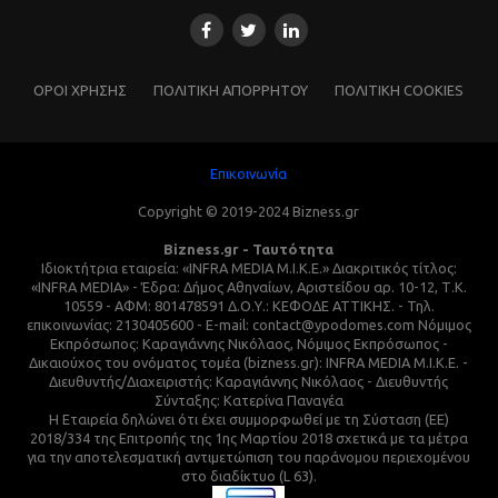
ΌΡΟΙ ΧΡΗΣΗΣ
ΠΟΛΙΤΙΚΗ ΑΠΟΡΡΗΤΟΥ
ΠΟΛΙΤΙΚΗ COOKIES
Επικοινωνία
Copyright © 2019-2024 Bizness.gr
Bizness.gr - Ταυτότητα
Ιδιοκτήτρια εταιρεία: «INFRA MEDIA M.I.K.E.» Διακριτικός τίτλος:
«INFRA MEDIA» - Έδρα: Δήμος Αθηναίων, Αριστείδου αρ. 10-12, Τ.Κ.
10559 - ΑΦΜ: 801478591 Δ.Ο.Υ.: ΚΕΦΟΔΕ ΑΤΤΙΚΗΣ. - Τηλ.
επικοινωνίας: 2130405600 - E-mail: contact@ypodomes.com Νόμιμος
Εκπρόσωπος: Καραγιάννης Νικόλαος, Νόμιμος Εκπρόσωπος -
Δικαιούχος του ονόματος τομέα (bizness.gr): INFRA MEDIA M.I.K.E. -
Διευθυντής/Διαχειριστής: Καραγιάννης Νικόλαος - Διευθυντής
Σύνταξης: Κατερίνα Παναγέα
Η Εταιρεία δηλώνει ότι έχει συμμορφωθεί με τη Σύσταση (ΕΕ)
2018/334 της Επιτροπής της 1ης Μαρτίου 2018 σχετικά με τα μέτρα
για την αποτελεσματική αντιμετώπιση του παράνομου περιεχομένου
στο διαδίκτυο (L 63).