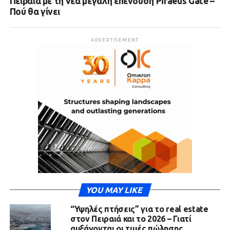
Πειραιά με τη νέα μεγάλη επένδυση Piraeus Gate –
Πού θα γίνει
ADVERTISEMENT
YOU MAY LIKE
“Υψηλές πτήσεις” για το real estate
στον Πειραιά και το 2026 – Γιατί
αυξάνονται οι τιμές πώλησης