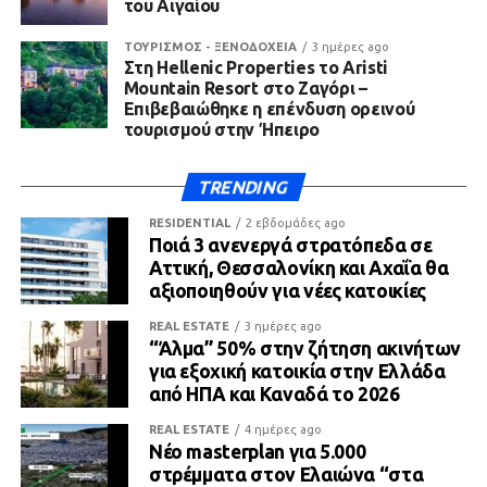
του Αιγαίου
ΤΟΥΡΙΣΜΟΣ - ΞΕΝΟΔΟΧΕΙΑ
3 ημέρες ago
Στη Hellenic Properties το Aristi
Mountain Resort στο Ζαγόρι –
Επιβεβαιώθηκε η επένδυση ορεινού
τουρισμού στην Ήπειρο
TRENDING
RESIDENTIAL
2 εβδομάδες ago
Ποιά 3 ανενεργά στρατόπεδα σε
Αττική, Θεσσαλονίκη και Αχαΐα θα
αξιοποιηθούν για νέες κατοικίες
REAL ESTATE
3 ημέρες ago
“Άλμα” 50% στην ζήτηση ακινήτων
για εξοχική κατοικία στην Ελλάδα
από ΗΠΑ και Καναδά το 2026
REAL ESTATE
4 ημέρες ago
Νέο masterplan για 5.000
στρέμματα στον Ελαιώνα “στα