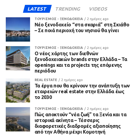
LATEST
TRENDING
VIDEOS
ΤΟΥΡΙΣΜΟΣ - ΞΕΝΟΔΟΧΕΙΑ
2 ημέρες ago
Νέο ξενοδοχείο “στα σκαριά” στη Σκιάθο
– Σε ποιά περιοχή του νησιού θα γίνει
ΤΟΥΡΙΣΜΟΣ - ΞΕΝΟΔΟΧΕΙΑ
2 ημέρες ago
Ο νέος χάρτης των διεθνών
ξενοδοχειακών brands στην Ελλάδα – Τα
openings και τα projects της επόμενης
περιόδου
REAL ESTATE
2 ημέρες ago
Τα έργα που θα κρίνουν την ανάπτυξη των
εταιρειών real estate στην Ελλάδα έως
το 2030
ΤΟΥΡΙΣΜΟΣ - ΞΕΝΟΔΟΧΕΙΑ
2 ημέρες ago
Πώς αποκτούν “νέα ζωή” τα Ξενία και τα
ιστορικά ακίνητα – Τέσσερις
διαφορετικές διαδρομές αξιοποίησης
από την Αθήνα μέχρι Κομοτηνή