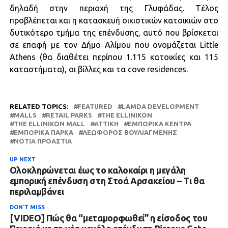
δηλαδή στην περιοχή της Γλυφάδας. Tέλος
προβλέπεται και η κατασκευή οικιστικών κατοικιών στο
δυτικότερο τμήμα της επένδυσης, αυτό που βρίσκεται
σε επαφή με τον Δήμο Αλίμου που ονομάζεται Little
Athens (θα διαθέτει περίπου 1.115 κατοικίες και 115
καταστήματα), οι βίλλες και τα cove residences.
RELATED TOPICS:
FEATURED
LAMDA DEVELOPMENT
MALLS
RETAIL PARKS
THE ELLINIKON
THE ELLINIKON MALL
ΑΤΤΙΚΗ
ΕΜΠΟΡΙΚΆ ΚΈΝΤΡΑ
ΕΜΠΟΡΙΚΆ ΠΆΡΚΑ
ΛΕΩΦΌΡΟΣ ΒΟΥΛΙΑΓΜΈΝΗΣ
ΝΌΤΙΑ ΠΡΟΆΣΤΙΑ
UP NEXT
Ολοκληρώνεται έως το καλοκαίρι η μεγάλη
εμπορική επένδυση στη Στοά Αρσακείου – Τι θα
περιλαμβάνει
DON'T MISS
[VIDEO] Πώς θα “μεταμορφωθεί” η είσοδος του