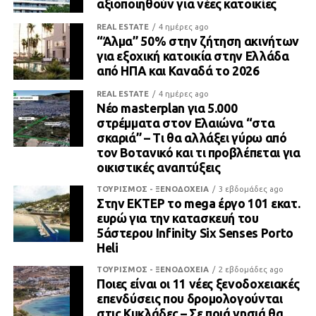
αξιοποιηθούν για νέες κατοικίες
REAL ESTATE
4 ημέρες ago
“Άλμα” 50% στην ζήτηση ακινήτων
για εξοχική κατοικία στην Ελλάδα
από ΗΠΑ και Καναδά το 2026
REAL ESTATE
4 ημέρες ago
Νέο masterplan για 5.000
στρέμματα στον Ελαιώνα “στα
σκαριά” – Τι θα αλλάξει γύρω από
τον Βοτανικό και τι προβλέπεται για
οικιστικές αναπτύξεις
ΤΟΥΡΙΣΜΟΣ - ΞΕΝΟΔΟΧΕΙΑ
3 εβδομάδες ago
Στην ΕΚΤΕΡ το mega έργο 101 εκατ.
ευρώ για την κατασκευή του
5άστερου Infinity Six Senses Porto
Heli
ΤΟΥΡΙΣΜΟΣ - ΞΕΝΟΔΟΧΕΙΑ
2 εβδομάδες ago
Ποιες είναι οι 11 νέες ξενοδοχειακές
επενδύσεις που δρομολογούνται
στις Κυκλάδες – Σε ποιά νησιά θα