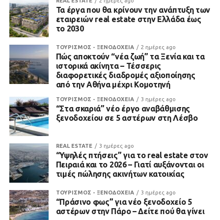
REAL ESTATE
2 ημέρες ago
Τα έργα που θα κρίνουν την ανάπτυξη των
εταιρειών real estate στην Ελλάδα έως
το 2030
ΤΟΥΡΙΣΜΟΣ - ΞΕΝΟΔΟΧΕΙΑ
2 ημέρες ago
Πώς αποκτούν “νέα ζωή” τα Ξενία και τα
ιστορικά ακίνητα – Τέσσερις
διαφορετικές διαδρομές αξιοποίησης
από την Αθήνα μέχρι Κομοτηνή
ΤΟΥΡΙΣΜΟΣ - ΞΕΝΟΔΟΧΕΙΑ
3 ημέρες ago
“Στα σκαριά” νέο έργο αναβάθμισης
ξενοδοχείου σε 5 αστέρων στη Λέσβο
REAL ESTATE
3 ημέρες ago
“Υψηλές πτήσεις” για το real estate στον
Πειραιά και το 2026 – Γιατί αυξάνονται οι
τιμές πώλησης ακινήτων κατοικίας
ΤΟΥΡΙΣΜΟΣ - ΞΕΝΟΔΟΧΕΙΑ
3 ημέρες ago
“Πράσινο φως” για νέο ξενοδοχείο 5
αστέρων στην Πάρο – Δείτε πού θα γίνει