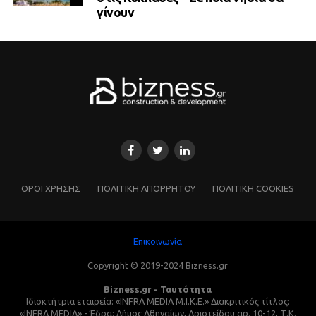
γίνουν
ΌΡΟΙ ΧΡΗΣΗΣ
ΠΟΛΙΤΙΚΗ ΑΠΟΡΡΗΤΟΥ
ΠΟΛΙΤΙΚΗ COOKIES
Επικοινωνία
Copyright © 2019-2024 Bizness.gr
Bizness.gr - Ταυτότητα
Ιδιοκτήτρια εταιρεία: «INFRA MEDIA M.I.K.E.» Διακριτικός τίτλος:
«INFRA MEDIA» - Έδρα: Δήμος Αθηναίων, Αριστείδου αρ. 10-12, Τ.Κ.