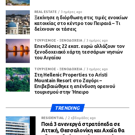
REAL ESTATE
3 ημέρες ago
Ξεκίνησε η διόρθωση στις τιμές ενοικίων
κατοικίας στο κέντρο του Πειραιά – Τι
δείχνουν οι τάσεις
ΤΟΥΡΙΣΜΟΣ - ΞΕΝΟΔΟΧΕΙΑ
3 ημέρες ago
Επενδύσεις 22 εκατ. ευρώ αλλάζουν τον
ξενοδοχειακό χάρτη τεσσάρων νησιών
του Αιγαίου
ΤΟΥΡΙΣΜΟΣ - ΞΕΝΟΔΟΧΕΙΑ
3 ημέρες ago
Στη Hellenic Properties το Aristi
Mountain Resort στο Ζαγόρι –
Επιβεβαιώθηκε η επένδυση ορεινού
τουρισμού στην Ήπειρο
TRENDING
RESIDENTIAL
2 εβδομάδες ago
Ποιά 3 ανενεργά στρατόπεδα σε
Αττική, Θεσσαλονίκη και Αχαΐα θα