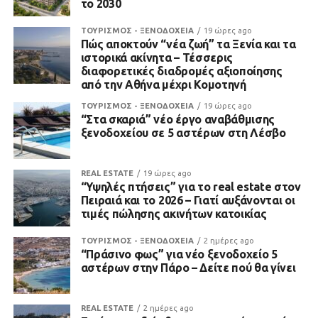
το 2030
ΤΟΥΡΙΣΜΟΣ - ΞΕΝΟΔΟΧΕΙΑ
19 ώρες ago
Πώς αποκτούν “νέα ζωή” τα Ξενία και τα
ιστορικά ακίνητα – Τέσσερις
διαφορετικές διαδρομές αξιοποίησης
από την Αθήνα μέχρι Κομοτηνή
ΤΟΥΡΙΣΜΟΣ - ΞΕΝΟΔΟΧΕΙΑ
19 ώρες ago
“Στα σκαριά” νέο έργο αναβάθμισης
ξενοδοχείου σε 5 αστέρων στη Λέσβο
REAL ESTATE
19 ώρες ago
“Υψηλές πτήσεις” για το real estate στον
Πειραιά και το 2026 – Γιατί αυξάνονται οι
τιμές πώλησης ακινήτων κατοικίας
ΤΟΥΡΙΣΜΟΣ - ΞΕΝΟΔΟΧΕΙΑ
2 ημέρες ago
“Πράσινο φως” για νέο ξενοδοχείο 5
αστέρων στην Πάρο – Δείτε πού θα γίνει
REAL ESTATE
2 ημέρες ago