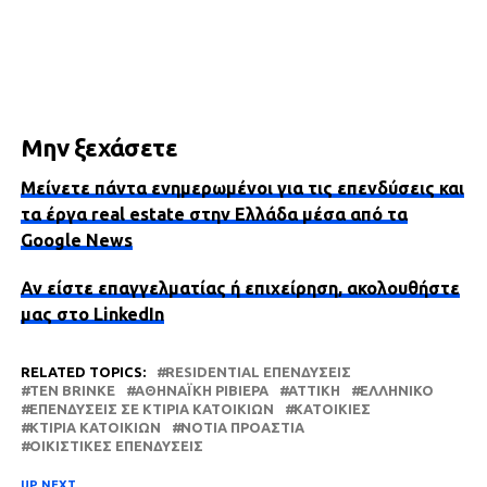
Μην ξεχάσετε
Μείνετε πάντα ενημερωμένοι για τις επενδύσεις και
τα έργα real estate στην Ελλάδα μέσα από τα
Google News
Αν είστε επαγγελματίας ή επιχείρηση, ακολουθήστε
μας στο LinkedIn
RELATED TOPICS:
RESIDENTIAL ΕΠΕΝΔΎΣΕΙΣ
TEN BRINKE
ΑΘΗΝΑΪΚΉ ΡΙΒΙΈΡΑ
ΑΤΤΙΚΗ
ΕΛΛΗΝΙΚΌ
ΕΠΕΝΔΎΣΕΙΣ ΣΕ ΚΤΊΡΙΑ ΚΑΤΟΙΚΙΏΝ
ΚΑΤΟΙΚΊΕΣ
ΚΤΊΡΙΑ ΚΑΤΟΙΚΙΏΝ
ΝΌΤΙΑ ΠΡΟΆΣΤΙΑ
ΟΙΚΙΣΤΙΚΈΣ ΕΠΕΝΔΎΣΕΙΣ
UP NEXT