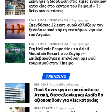
Ξεκίνησε η διόρθωση στις τιμές ενοικίων
κατοικίας στο κέντρο του Πειραιά – Τι
δείχνουν οι τάσεις
ΤΟΥΡΙΣΜΟΣ - ΞΕΝΟΔΟΧΕΙΑ
2 ημέρες ago
Επενδύσεις 22 εκατ. ευρώ αλλάζουν τον
ξενοδοχειακό χάρτη τεσσάρων νησιών
του Αιγαίου
ΤΟΥΡΙΣΜΟΣ - ΞΕΝΟΔΟΧΕΙΑ
2 ημέρες ago
Στη Hellenic Properties το Aristi
Mountain Resort στο Ζαγόρι –
Επιβεβαιώθηκε η επένδυση ορεινού
τουρισμού στην Ήπειρο
TRENDING
RESIDENTIAL
2 εβδομάδες ago
Ποιά 3 ανενεργά στρατόπεδα σε
Αττική, Θεσσαλονίκη και Αχαΐα θα
αξιοποιηθούν για νέες κατοικίες
REAL ESTATE
2 ημέρες ago