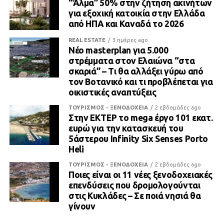
“Άλμα” 50% στην ζήτηση ακινήτων
για εξοχική κατοικία στην Ελλάδα
από ΗΠΑ και Καναδά το 2026
REAL ESTATE
3 ημέρες ago
Νέο masterplan για 5.000
στρέμματα στον Ελαιώνα “στα
σκαριά” – Τι θα αλλάξει γύρω από
τον Βοτανικό και τι προβλέπεται για
οικιστικές αναπτύξεις
ΤΟΥΡΙΣΜΟΣ - ΞΕΝΟΔΟΧΕΙΑ
2 εβδομάδες ago
Στην ΕΚΤΕΡ το mega έργο 101 εκατ.
ευρώ για την κατασκευή του
5άστερου Infinity Six Senses Porto
Heli
ΤΟΥΡΙΣΜΟΣ - ΞΕΝΟΔΟΧΕΙΑ
2 εβδομάδες ago
Ποιες είναι οι 11 νέες ξενοδοχειακές
επενδύσεις που δρομολογούνται
στις Κυκλάδες – Σε ποιά νησιά θα
γίνουν