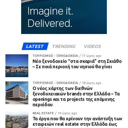
LATEST
TRENDING
VIDEOS
ΤΟΥΡΙΣΜΟΣ - ΞΕΝΟΔΟΧΕΙΑ
17 ώρες ago
Νέο ξενοδοχείο “στα σκαριά” στη Σκιάθο
– Σε ποιά περιοχή του νησιού θα γίνει
ΤΟΥΡΙΣΜΟΣ - ΞΕΝΟΔΟΧΕΙΑ
18 ώρες ago
Ο νέος χάρτης των διεθνών
ξενοδοχειακών brands στην Ελλάδα – Τα
openings και τα projects της επόμενης
περιόδου
REAL ESTATE
19 ώρες ago
Τα έργα που θα κρίνουν την ανάπτυξη των
εταιρειών real estate στην Ελλάδα έως