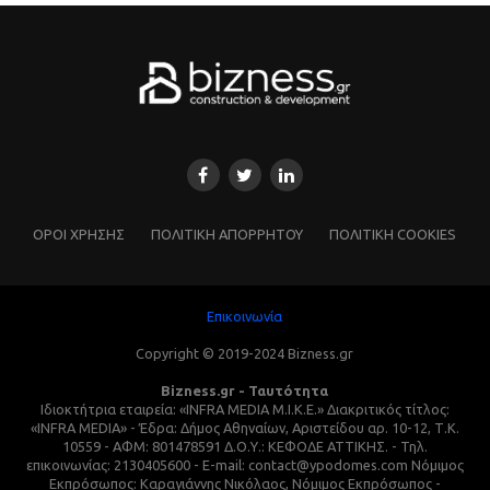
ΌΡΟΙ ΧΡΗΣΗΣ
ΠΟΛΙΤΙΚΗ ΑΠΟΡΡΗΤΟΥ
ΠΟΛΙΤΙΚΗ COOKIES
Επικοινωνία
Copyright © 2019-2024 Bizness.gr
Bizness.gr - Ταυτότητα
Ιδιοκτήτρια εταιρεία: «INFRA MEDIA M.I.K.E.» Διακριτικός τίτλος:
«INFRA MEDIA» - Έδρα: Δήμος Αθηναίων, Αριστείδου αρ. 10-12, Τ.Κ.
10559 - ΑΦΜ: 801478591 Δ.Ο.Υ.: ΚΕΦΟΔΕ ΑΤΤΙΚΗΣ. - Τηλ.
επικοινωνίας: 2130405600 - E-mail: contact@ypodomes.com Νόμιμος
Εκπρόσωπος: Καραγιάννης Νικόλαος, Νόμιμος Εκπρόσωπος -