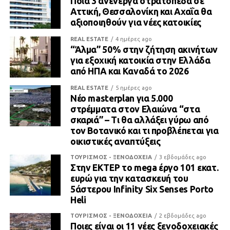
Ποιά 3 ανενεργά στρατόπεδα σε
Αττική, Θεσσαλονίκη και Αχαΐα θα
αξιοποιηθούν για νέες κατοικίες
REAL ESTATE
4 ημέρες ago
“Άλμα” 50% στην ζήτηση ακινήτων
για εξοχική κατοικία στην Ελλάδα
από ΗΠΑ και Καναδά το 2026
REAL ESTATE
5 ημέρες ago
Νέο masterplan για 5.000
στρέμματα στον Ελαιώνα “στα
σκαριά” – Τι θα αλλάξει γύρω από
τον Βοτανικό και τι προβλέπεται για
οικιστικές αναπτύξεις
ΤΟΥΡΙΣΜΟΣ - ΞΕΝΟΔΟΧΕΙΑ
3 εβδομάδες ago
Στην ΕΚΤΕΡ το mega έργο 101 εκατ.
ευρώ για την κατασκευή του
5άστερου Infinity Six Senses Porto
Heli
ΤΟΥΡΙΣΜΟΣ - ΞΕΝΟΔΟΧΕΙΑ
2 εβδομάδες ago
Ποιες είναι οι 11 νέες ξενοδοχειακές