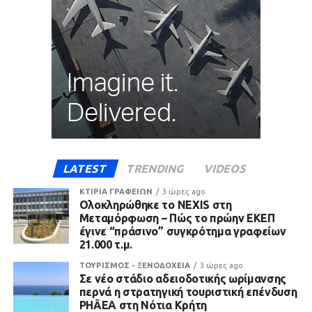
LATEST
TRENDING
VIDEOS
ΚΤΙΡΙΑ ΓΡΑΦΕΙΩΝ
3 ώρες ago
Ολοκληρώθηκε το NEXIS στη
Μεταμόρφωση – Πώς το πρώην ΕΚΕΠ
έγινε “πράσινο” συγκρότημα γραφείων
21.000 τ.μ.
ΤΟΥΡΙΣΜΟΣ - ΞΕΝΟΔΟΧΕΙΑ
3 ώρες ago
Σε νέο στάδιο αδειοδοτικής ωρίμανσης
περνά η στρατηγική τουριστική επένδυση
PHĀEA στη Νότια Κρήτη