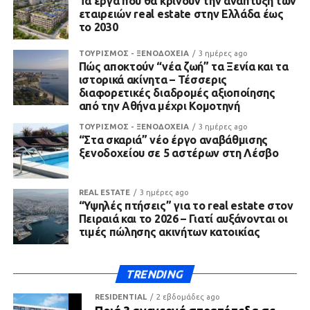
Τα έργα που θα κρίνουν την ανάπτυξη των
εταιρειών real estate στην Ελλάδα έως
το 2030
ΤΟΥΡΙΣΜΟΣ - ΞΕΝΟΔΟΧΕΙΑ
3 ημέρες ago
Πώς αποκτούν “νέα ζωή” τα Ξενία και τα
ιστορικά ακίνητα – Τέσσερις
διαφορετικές διαδρομές αξιοποίησης
από την Αθήνα μέχρι Κομοτηνή
ΤΟΥΡΙΣΜΟΣ - ΞΕΝΟΔΟΧΕΙΑ
3 ημέρες ago
“Στα σκαριά” νέο έργο αναβάθμισης
ξενοδοχείου σε 5 αστέρων στη Λέσβο
REAL ESTATE
3 ημέρες ago
“Υψηλές πτήσεις” για το real estate στον
Πειραιά και το 2026 – Γιατί αυξάνονται οι
τιμές πώλησης ακινήτων κατοικίας
TRENDING
RESIDENTIAL
2 εβδομάδες ago