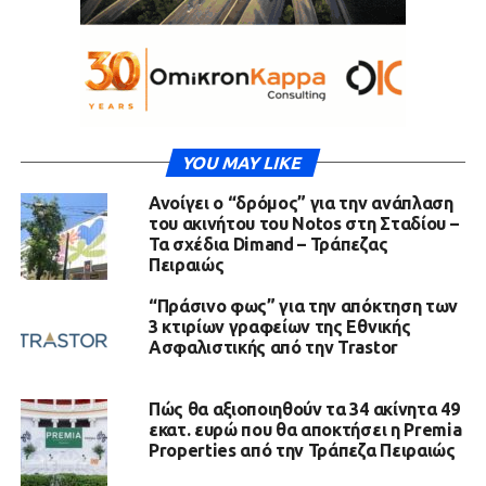
YOU MAY LIKE
Ανοίγει ο “δρόμος” για την ανάπλαση
του ακινήτου του Notos στη Σταδίου –
Τα σχέδια Dimand – Τράπεζας
Πειραιώς
“Πράσινο φως” για την απόκτηση των
3 κτιρίων γραφείων της Εθνικής
Ασφαλιστικής από την Trastor
Πώς θα αξιοποιηθούν τα 34 ακίνητα 49
εκατ. ευρώ που θα αποκτήσει η Premia
Properties από την Τράπεζα Πειραιώς