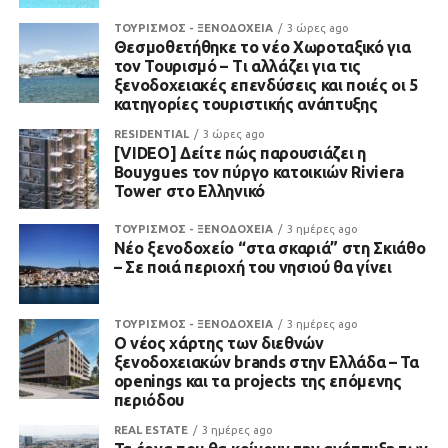
ΤΟΥΡΙΣΜΟΣ - ΞΕΝΟΔΟΧΕΙΑ
3 ώρες ago
Θεσμοθετήθηκε το νέο Χωροταξικό για
τον Τουρισμό – Τι αλλάζει για τις
ξενοδοχειακές επενδύσεις και ποιές οι 5
κατηγορίες τουριστικής ανάπτυξης
RESIDENTIAL
3 ώρες ago
[VIDEO] Δείτε πώς παρουσιάζει η
Bouygues τον πύργο κατοικιών Riviera
Tower στο Ελληνικό
ΤΟΥΡΙΣΜΟΣ - ΞΕΝΟΔΟΧΕΙΑ
3 ημέρες ago
Νέο ξενοδοχείο “στα σκαριά” στη Σκιάθο
– Σε ποιά περιοχή του νησιού θα γίνει
ΤΟΥΡΙΣΜΟΣ - ΞΕΝΟΔΟΧΕΙΑ
3 ημέρες ago
Ο νέος χάρτης των διεθνών
ξενοδοχειακών brands στην Ελλάδα – Τα
openings και τα projects της επόμενης
περιόδου
REAL ESTATE
3 ημέρες ago