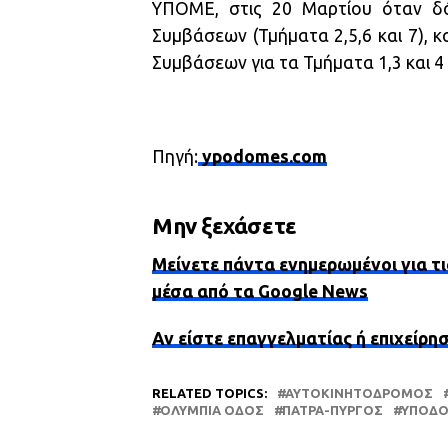
ΥΠΟΜΕ, στις 20 Μαρτίου όταν δό
Συμβάσεων (Τμήματα 2,5,6 και 7),
Συμβάσεων για τα Τμήματα 1,3 και 4
Πηγή:
ypodomes.com
Μην ξεχάσετε
Μείνετε πάντα ενημερωμένοι για τι
μέσα από τα Google News
Αν είστε επαγγελματίας ή επιχείρη
RELATED TOPICS:
ΑΥΤΟΚΙΝΗΤΌΔΡΟΜΟΣ
ΟΛΥΜΠΊΑ ΟΔΌΣ
ΠΆΤΡΑ-ΠΎΡΓΟΣ
ΥΠΟΔ