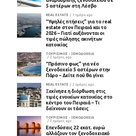
5 αστέρων στη Λέσβο
REAL ESTATE
1 ημέρα ago
“Υψηλές πτήσεις” για το real
estate στον Πειραιά και το
2026 – Γιατί αυξάνονται οι
τιμές πώλησης ακινήτων
κατοικίας
ΤΟΥΡΙΣΜΟΣ - ΞΕΝΟΔΟΧΕΙΑ
2 ημέρες ago
“Πράσινο φως” για νέο
ξενοδοχείο 5 αστέρων στην
Πάρο – Δείτε πού θα γίνει
REAL ESTATE
2 ημέρες ago
Ξεκίνησε η διόρθωση στις
τιμές ενοικίων κατοικίας στο
κέντρο του Πειραιά – Τι
δείχνουν οι τάσεις
ΤΟΥΡΙΣΜΟΣ - ΞΕΝΟΔΟΧΕΙΑ
2 ημέρες ago
Επενδύσεις 22 εκατ. ευρώ
αλλάζουν τον ξενοδοχειακό