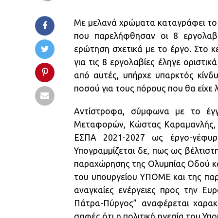
Με μελανά χρώματα καταγράφει το
που παρελήφθησαν οι 8 εργολαβ
ερώτηση σχετικά με το έργο. Στο κ
για τις 8 εργολαβίες έληγε οριστι
από αυτές, υπήρχε υπαρκτός κίνδ
ποσού για τους πόρους που θα είχε λ
Αντίστροφα, σύμφωνα με το έγ
Μεταφορών, Κώστας Καραμανλής, ε
ΕΣΠΑ 2021-2027 ως έργο-γέφυρ
Υπογραμμίζεται δε, πως ως βέλτισ
παραχώρησης της Ολυμπίας Οδού κα
του υπουργείου ΥΠΟΜΕ και της παρ
αναγκαίες ενέργειες προς την Ευ
Πάτρα-Πύργος” αναφέρεται χαρακτη
σαφές ότι η πολιτική ηγεσία του Υ