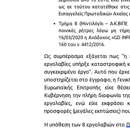
ως εκ τούτου κατατέθηκε στις
Εισαγγελείς Πρωτοδικών Αχαΐας κ
Τμήμα 8 (Μιντιλόγλι – Α.Κ.ΒΙΠ
ποινικές ρήτρες λόγω μη τήρη
16/03/2020 η Ανάδοχος «GD IN
160 του ν. 4412/2016.
Ως συμπέρασμα εξάγεται πως “η 
εργολαβίες υπήρξε καταστροφική κ
συγκεκριμένο έργο”. Αυτό που έρχ
υποστηρίζεται στο έγγραφο, η Γενι
Ευρωπαϊκής Επιτροπής είχε θέσε
Κυβέρνηση την πλήρη διαφωνία της 
εργολαβίες, ενώ είχε εκφράσει κ
προσφορές (μεγάλες εκπτώσεις) πο
Η υπόθεση των 8 εργολαβιών στο
Π