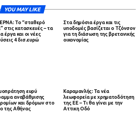
YOU MAY LIKE
ΕΡΝΑ: Το “σταθερό
Στα δημόσια έργα και τις
ι” στις κατασκευές – τα
υποδομές βασίζεται ο Τζόνσον
α έργα και οι νέες
για τη διάσωση της βρετανικής
ύσεις 4 δισ.ευρώ
οικονομίας
μοπράτηση ευρύ
Καραμανλής: Τα νέα
ραμμα αναβάθμισης
λεωφορεία με χρηματοδότηση
ρομίων και δρόμων στο
της ΕΕ – Τι θα γίνει με την
ο της Αθήνας
Αττικη Οδό