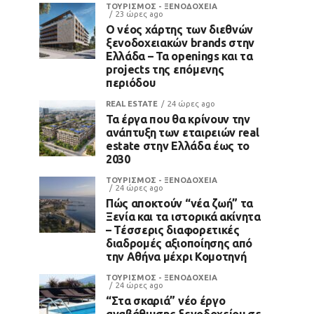
ΤΟΥΡΙΣΜΟΣ - ΞΕΝΟΔΟΧΕΙΑ
23 ώρες ago
Ο νέος χάρτης των διεθνών
ξενοδοχειακών brands στην
Ελλάδα – Τα openings και τα
projects της επόμενης
περιόδου
REAL ESTATE
24 ώρες ago
Τα έργα που θα κρίνουν την
ανάπτυξη των εταιρειών real
estate στην Ελλάδα έως το
2030
ΤΟΥΡΙΣΜΟΣ - ΞΕΝΟΔΟΧΕΙΑ
24 ώρες ago
Πώς αποκτούν “νέα ζωή” τα
Ξενία και τα ιστορικά ακίνητα
– Τέσσερις διαφορετικές
διαδρομές αξιοποίησης από
την Αθήνα μέχρι Κομοτηνή
ΤΟΥΡΙΣΜΟΣ - ΞΕΝΟΔΟΧΕΙΑ
24 ώρες ago
“Στα σκαριά” νέο έργο
αναβάθμισης ξενοδοχείου σε