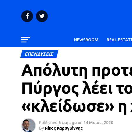
NEWSROOM
REAL ESTAT
ΕΠΕΝΔΥΣΕΙΣ
Απόλυτη προτ
Πύργος λέει τ
«κλείδωσε» η
Published
6 έτη ago
on
14 Μαΐου, 2020
By
Νίκος Καραγιάννης