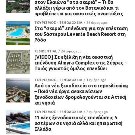
στον Ελαιώνα “στα σκαριά” – Τι θα
αλλάξει γύρω από τον Βοτανικό και τι
προβλέπεται για οικιστικές αναπτύξεις
ΤΟΥΡΙΣΜΟΣ - ΞΕΝΟΔΟΧΕΙΑ
24 ώρες ago
Στα “σκαριά” επένδυση για την επέκταση
του 5άστερου Levante Beach Resort στη
Ρόδο
RESIDENTIAL
24 ώρες ago
[VIDEO] Σε εξέλιξη η νέα οικιστική
επένδυση Almyra Complex στις Σέρρες –
Ποιός γνωστός όμιλος επενδύει
ΤΟΥΡΙΣΜΟΣ - ΞΕΝΟΔΟΧΕΙΑ
1 ημέρα ago
Από τα νέα ξενοδοχεία στο repositioning
– Ποιά νέα έργα ανακαινίσεων
ξενοδοχείων δρομολογούνται σε Αττική
και νησιά
ΤΟΥΡΙΣΜΟΣ - ΞΕΝΟΔΟΧΕΙΑ
2 ημέρες ago
11 νέες ξενοδοχειακές επενδύσεις 5
αστέρων σε νησιά αλλά και ηπειρωτική
Ελλάδα