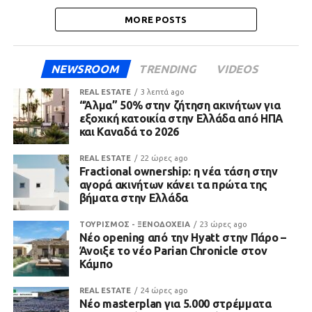
MORE POSTS
NEWSROOM
TRENDING
VIDEOS
REAL ESTATE
3 λεπτά ago
“Άλμα” 50% στην ζήτηση ακινήτων για
εξοχική κατοικία στην Ελλάδα από ΗΠΑ
και Καναδά το 2026
REAL ESTATE
22 ώρες ago
Fractional ownership: η νέα τάση στην
αγορά ακινήτων κάνει τα πρώτα της
βήματα στην Ελλάδα
ΤΟΥΡΙΣΜΟΣ - ΞΕΝΟΔΟΧΕΙΑ
23 ώρες ago
Νέο opening από την Hyatt στην Πάρο –
Άνοιξε το νέο Parian Chronicle στον
Κάμπο
REAL ESTATE
24 ώρες ago
Νέο masterplan για 5.000 στρέμματα