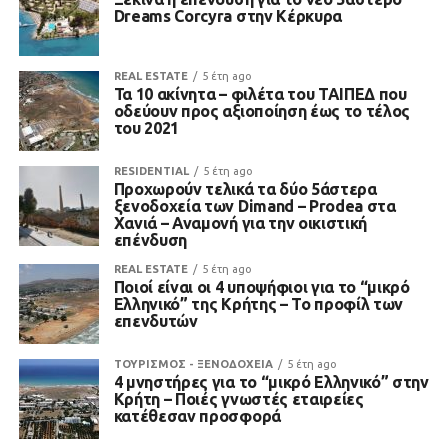
Dreams Corcyra στην Κέρκυρα
REAL ESTATE
5 έτη ago
Τα 10 ακίνητα – φιλέτα του ΤΑΙΠΕΔ που
οδεύουν προς αξιοποίηση έως το τέλος
του 2021
RESIDENTIAL
5 έτη ago
Προχωρούν τελικά τα δύο 5άστερα
ξενοδοχεία των Dimand – Prodea στα
Χανιά – Αναμονή για την οικιστική
επένδυση
REAL ESTATE
5 έτη ago
Ποιοί είναι οι 4 υποψήφιοι για το “μικρό
Ελληνικό” της Κρήτης – Το προφίλ των
επενδυτών
ΤΟΥΡΙΣΜΟΣ - ΞΕΝΟΔΟΧΕΙΑ
5 έτη ago
4 μνηστήρες για το “μικρό Ελληνικό” στην
Κρήτη – Ποιές γνωστές εταιρείες
κατέθεσαν προσφορά