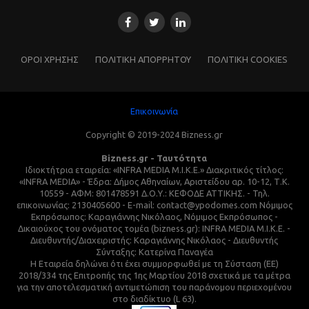
ΌΡΟΙ ΧΡΗΣΗΣ
ΠΟΛΙΤΙΚΗ ΑΠΟΡΡΗΤΟΥ
ΠΟΛΙΤΙΚΗ COOKIES
Επικοινωνία
Copyright © 2019-2024 Bizness.gr
Bizness.gr - Ταυτότητα
Ιδιοκτήτρια εταιρεία: «INFRA MEDIA M.I.K.E.» Διακριτικός τίτλος:
«INFRA MEDIA» - Έδρα: Δήμος Αθηναίων, Αριστείδου αρ. 10-12, Τ.Κ.
10559 - ΑΦΜ: 801478591 Δ.Ο.Υ.: ΚΕΦΟΔΕ ΑΤΤΙΚΗΣ. - Τηλ.
επικοινωνίας: 2130405600 - E-mail: contact@ypodomes.com Νόμιμος
Εκπρόσωπος: Καραγιάννης Νικόλαος, Νόμιμος Εκπρόσωπος -
Δικαιούχος του ονόματος τομέα (bizness.gr): INFRA MEDIA M.I.K.E. -
Διευθυντής/Διαχειριστής: Καραγιάννης Νικόλαος - Διευθυντής
Σύνταξης: Κατερίνα Παναγέα
Η Εταιρεία δηλώνει ότι έχει συμμορφωθεί με τη Σύσταση (ΕΕ)
2018/334 της Επιτροπής της 1ης Μαρτίου 2018 σχετικά με τα μέτρα
για την αποτελεσματική αντιμετώπιση του παράνομου περιεχομένου
στο διαδίκτυο (L 63).