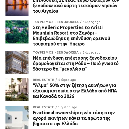
Επενδύσεις 22 εκατ. ευρώ αλλάζουν τον
ξενοδοχειακό χάρτη τεσσάρων νησιών
του Αιγαίου
ΤΟΥΡΙΣΜΟΣ - ΞΕΝΟΔΟΧΕΙΑ
5 ώρες ago
Στη Hellenic Properties το Aristi
Mountain Resort στο Ζαγόρι –
Επιβεβαιώθηκε η επένδυση ορεινού
τουρισμού στην Ήπειρο
ΤΟΥΡΙΣΜΟΣ - ΞΕΝΟΔΟΧΕΙΑ
5 ώρες ago
Νέα επένδυση επέκτασης ξενοδοχείου
δρομολογείται στη Ρόδο – Ποιό γνωστό
5άστερο θα “μεγαλώσει”
REAL ESTATE
5 ώρες ago
“Άλμα” 50% στην ζήτηση ακινήτων για
εξοχική κατοικία στην Ελλάδα από ΗΠΑ
και Καναδά το 2026
REAL ESTATE
1 ημέρα ago
Fractional ownership: η νέα τάση στην
αγορά ακινήτων κάνει τα πρώτα της
βήματα στην Ελλάδα