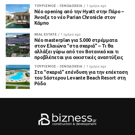
ΤΟΥΡΙΣΜΟΣ - ΞΕΝΟΔΟΧΕΙΑ
1 ημέρα ago
Νέο opening από την Hyatt στην Πάρο –
Άνοιξε το νέο Parian Chronicle στον
Κάμπο
REAL ESTATE
1 ημέρα ago
Νέο masterplan για 5.000 στρέμματα
στον Ελαιώνα “στα σκαριά” – Τι θα
αλλάξει γύρω από τον Βοτανικό και τι
προβλέπεται για οικιστικές αναπτύξεις
ΤΟΥΡΙΣΜΟΣ - ΞΕΝΟΔΟΧΕΙΑ
1 ημέρα ago
Στα “σκαριά” επένδυση για την επέκταση
του 5άστερου Levante Beach Resort στη
Ρόδο