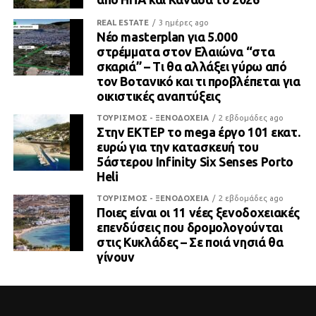
REAL ESTATE
3 ημέρες ago
Νέο masterplan για 5.000
στρέμματα στον Ελαιώνα “στα
σκαριά” – Τι θα αλλάξει γύρω από
τον Βοτανικό και τι προβλέπεται για
οικιστικές αναπτύξεις
ΤΟΥΡΙΣΜΟΣ - ΞΕΝΟΔΟΧΕΙΑ
2 εβδομάδες ago
Στην ΕΚΤΕΡ το mega έργο 101 εκατ.
ευρώ για την κατασκευή του
5άστερου Infinity Six Senses Porto
Heli
ΤΟΥΡΙΣΜΟΣ - ΞΕΝΟΔΟΧΕΙΑ
2 εβδομάδες ago
Ποιες είναι οι 11 νέες ξενοδοχειακές
επενδύσεις που δρομολογούνται
στις Κυκλάδες – Σε ποιά νησιά θα
γίνουν