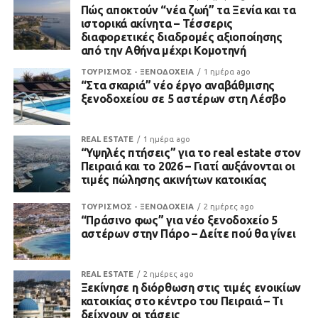
Πώς αποκτούν “νέα ζωή” τα Ξενία και τα
ιστορικά ακίνητα – Τέσσερις
διαφορετικές διαδρομές αξιοποίησης
από την Αθήνα μέχρι Κομοτηνή
ΤΟΥΡΙΣΜΟΣ - ΞΕΝΟΔΟΧΕΙΑ
1 ημέρα ago
“Στα σκαριά” νέο έργο αναβάθμισης
ξενοδοχείου σε 5 αστέρων στη Λέσβο
REAL ESTATE
1 ημέρα ago
“Υψηλές πτήσεις” για το real estate στον
Πειραιά και το 2026 – Γιατί αυξάνονται οι
τιμές πώλησης ακινήτων κατοικίας
ΤΟΥΡΙΣΜΟΣ - ΞΕΝΟΔΟΧΕΙΑ
2 ημέρες ago
“Πράσινο φως” για νέο ξενοδοχείο 5
αστέρων στην Πάρο – Δείτε πού θα γίνει
REAL ESTATE
2 ημέρες ago
Ξεκίνησε η διόρθωση στις τιμές ενοικίων
κατοικίας στο κέντρο του Πειραιά – Τι
δείχνουν οι τάσεις