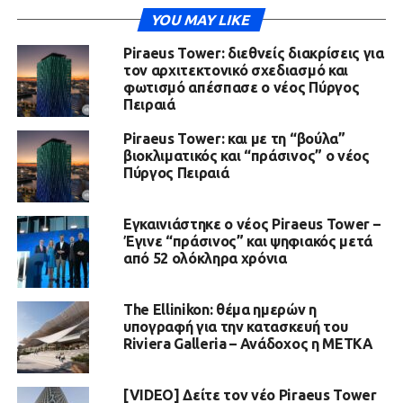
YOU MAY LIKE
Piraeus Tower: διεθνείς διακρίσεις για
τον αρχιτεκτονικό σχεδιασμό και
φωτισμό απέσπασε ο νέος Πύργος
Πειραιά
Piraeus Tower: και με τη “βούλα”
βιοκλιματικός και “πράσινος” ο νέος
Πύργος Πειραιά
Εγκαινιάστηκε ο νέος Piraeus Tower –
Έγινε “πράσινος” και ψηφιακός μετά
από 52 ολόκληρα χρόνια
The Ellinikon: θέμα ημερών η
υπογραφή για την κατασκευή του
Riviera Galleria – Ανάδοχος η ΜΕΤΚΑ
[VIDEO] Δείτε τον νέο Piraeus Tower