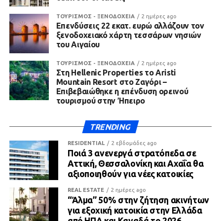
ΤΟΥΡΙΣΜΟΣ - ΞΕΝΟΔΟΧΕΙΑ
2 ημέρες ago
Επενδύσεις 22 εκατ. ευρώ αλλάζουν τον
ξενοδοχειακό χάρτη τεσσάρων νησιών
του Αιγαίου
ΤΟΥΡΙΣΜΟΣ - ΞΕΝΟΔΟΧΕΙΑ
2 ημέρες ago
Στη Hellenic Properties το Aristi
Mountain Resort στο Ζαγόρι –
Επιβεβαιώθηκε η επένδυση ορεινού
τουρισμού στην Ήπειρο
TRENDING
RESIDENTIAL
2 εβδομάδες ago
Ποιά 3 ανενεργά στρατόπεδα σε
Αττική, Θεσσαλονίκη και Αχαΐα θα
αξιοποιηθούν για νέες κατοικίες
REAL ESTATE
2 ημέρες ago
“Άλμα” 50% στην ζήτηση ακινήτων
για εξοχική κατοικία στην Ελλάδα
από ΗΠΑ και Καναδά το 2026