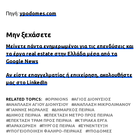
Πηγή:
ypodomes.com
Μην ξεχάσετε
Μείνετε πάντα ενημερωμένοι για τις επενδύσεις και
τα έργα real estate στην Ελλάδα μέσα από τα
Google News
Αν είστε επαγγελματίας ή επιχείρηση, ακολουθήστε
μας στο LinkedIn
RELATED TOPICS:
OPINIONS
ΆΓΙΟΣ ΔΙΟΝΎΣΙΟΣ
ΑΝΆΠΛΑΣΗ ΑΓΊΟΥ ΔΙΟΝΥΣΊΟΥ
ΑΝΆΠΛΑΣΗ ΜΙΚΡΟΛΊΜΑΝΟΥ
ΓΙΆΝΝΗΣ ΜΏΡΑΛΗΣ
ΔΉΜΑΡΧΟΣ ΠΕΙΡΑΙΆ
ΔΉΜΟΣ ΠΕΙΡΑΙΆ
ΕΠΈΚΤΑΣΗ ΜΕΤΡΌ ΠΡΟΣ ΠΕΙΡΑΙΆ
ΕΠΈΚΤΑΣΗ ΤΡΑΜ ΠΡΟΣ ΠΕΙΡΑΙΆ
ΚΤΙΡΙΑΚΆ ΈΡΓΑ
ΠΑΡΑΧΏΡΗΣΗ
ΠΎΡΓΟΣ ΠΕΙΡΑΙΆ
ΣΥΝΈΝΤΕΥΞΗ
ΥΠΟΓΕΙΟΠΟΊΗΣΗ ΦΆΛΗΡΟ-ΠΕΙΡΑΙΆΣ
ΥΠΟΔΟΜΈΣ