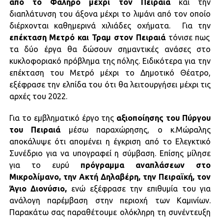
από το Φάληρο μέχρι τον Πειραιά
και την
διαπλάτυνση του άξονα μέχρι το λιμάνι από τον οποίο
διέρχονται καθημερινά χιλιάδες οχήματα. Για την
επέκταση Μετρό και Τραμ στον Πειραιά
τόνισε πως
τα δύο έργα θα δώσουν σημαντικές ανάσες στο
κυκλοφοριακό πρόβλημα της πόλης. Ειδικότερα για την
επέκταση του Μετρό μέχρι το Δημοτικό Θέατρο,
εξέφρασε την ελπίδα του ότι θα λειτουργήσει μέχρι τις
αρχές του 2022.
Για το εμβληματικό έργο της
αξιοποίησης του Πύργου
του Πειραιά
μέσω παραχώρησης, ο κ.Μώραλης
αποκάλυψε ότι απομένει η έγκριση από το Ελεγκτικό
Συνέδριο για να υπογραφεί η σύμβαση. Επίσης μίλησε
για το ευρύ
πρόγραμμα αναπλάσεων στο
Μικρολίμανο, την Ακτή Δηλαβέρη, την Πειραϊκή, τον
Άγιο Διονύσιο,
ενώ εξέφρασε την επιθυμία του για
ανάλογη παρέμβαση στην περιοχή των Καμινίων.
Παρακάτω σας παραθέτουμε ολόκληρη τη συνέντευξη