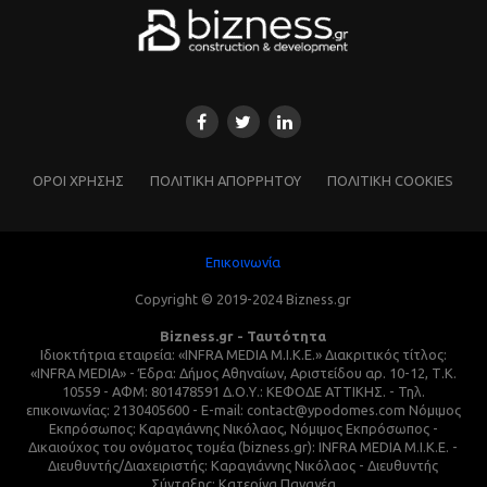
ΌΡΟΙ ΧΡΗΣΗΣ
ΠΟΛΙΤΙΚΗ ΑΠΟΡΡΗΤΟΥ
ΠΟΛΙΤΙΚΗ COOKIES
Επικοινωνία
Copyright © 2019-2024 Bizness.gr
Bizness.gr - Ταυτότητα
Ιδιοκτήτρια εταιρεία: «INFRA MEDIA M.I.K.E.» Διακριτικός τίτλος:
«INFRA MEDIA» - Έδρα: Δήμος Αθηναίων, Αριστείδου αρ. 10-12, Τ.Κ.
10559 - ΑΦΜ: 801478591 Δ.Ο.Υ.: ΚΕΦΟΔΕ ΑΤΤΙΚΗΣ. - Τηλ.
επικοινωνίας: 2130405600 - E-mail: contact@ypodomes.com Νόμιμος
Εκπρόσωπος: Καραγιάννης Νικόλαος, Νόμιμος Εκπρόσωπος -
Δικαιούχος του ονόματος τομέα (bizness.gr): INFRA MEDIA M.I.K.E. -
Διευθυντής/Διαχειριστής: Καραγιάννης Νικόλαος - Διευθυντής
Σύνταξης: Κατερίνα Παναγέα