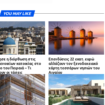
YOU MAY LIKE
ησε η διόρθωση στις
Επενδύσεις 22 εκατ. ευρώ
 ενοικίων κατοικίας στο
αλλάζουν τον ξενοδοχειακό
ο του Πειραιά – Τι
χάρτη τεσσάρων νησιών του
ουν οι τάσεις
Αιγαίου