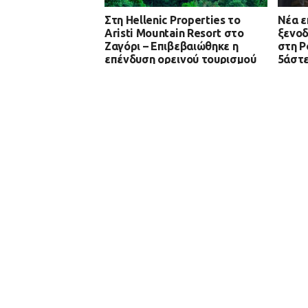
Στη Hellenic Properties το
Νέα ε
Aristi Mountain Resort στο
ξενοδ
Ζαγόρι – Επιβεβαιώθηκε η
στη Ρ
επένδυση ορεινού τουρισμού
5άστε
στην Ήπειρο