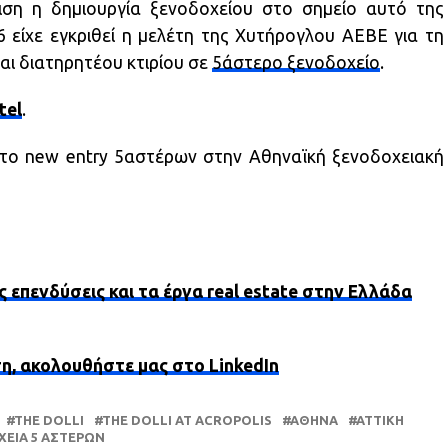
λιση η δημιουργία ξενοδοχείου στο σημείο αυτό της
είχε εγκριθεί η μελέτη της Χυτήρογλου ΑΕΒΕ για τη
αι διατηρητέου κτιρίου σε
5άστερο ξενοδοχείο
.
tel
.
 το new entry 5αστέρων στην Αθηναϊκή ξενοδοχειακή
ς επενδύσεις και τα έργα real estate στην Ελλάδα
ση, ακολουθήστε μας στο LinkedIn
THE DOLLI
THE DOLLI AT ACROPOLIS
ΑΘΉΝΑ
ΑΤΤΙΚΗ
ΕΊΑ 5 ΑΣΤΈΡΩΝ