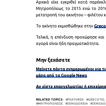
Αρχικά είχε εγκριθεί κατά παρέκκ
Μητροπόλεως το 2015 ενώ το 2016 
μετατροπή του ακινήτου – φιλέτου κ
Το ακίνητο εκμισθώθηκε στην
Greco
Τελικά, η επένδυση προχώρησε και
αγορά είναι ήδη πραγματικότητα.
Μην ξεχάσετε
Μείνετε πάντα ενημερωμένοι για τι
μέσα από τα Google News
Αν είστε επαγγελματίας ή επιχείρη
RELATED TOPICS:
FEATURED
GRECOTEL
ΜΗΤΡΟΠΌΛΕΩΣ
ΞΕΝΟΔΟΧΕΊΑ
ΞΕΝΟΔΟΧ