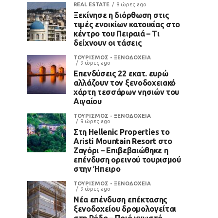
REAL ESTATE
8 ώρες ago
Ξεκίνησε η διόρθωση στις
τιμές ενοικίων κατοικίας στο
κέντρο του Πειραιά – Τι
δείχνουν οι τάσεις
ΤΟΥΡΙΣΜΟΣ - ΞΕΝΟΔΟΧΕΙΑ
9 ώρες ago
Επενδύσεις 22 εκατ. ευρώ
αλλάζουν τον ξενοδοχειακό
χάρτη τεσσάρων νησιών του
Αιγαίου
ΤΟΥΡΙΣΜΟΣ - ΞΕΝΟΔΟΧΕΙΑ
9 ώρες ago
Στη Hellenic Properties το
Aristi Mountain Resort στο
Ζαγόρι – Επιβεβαιώθηκε η
επένδυση ορεινού τουρισμού
στην Ήπειρο
ΤΟΥΡΙΣΜΟΣ - ΞΕΝΟΔΟΧΕΙΑ
9 ώρες ago
Νέα επένδυση επέκτασης
ξενοδοχείου δρομολογείται
στη Ρόδο – Ποιό γνωστό