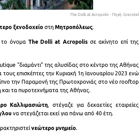
The Dolli at Acropolis - Πηγή: Grecotel
στερο ξενοδοχείο
στη
Μητροπόλεως
.
ε το όνομα
The Dolli at Acropolis
σε ακίνητο επί της
outique “διαμάντι” της αλυσίδας στο κέντρο της Αθήνας
για τους επισκέπτες την Κυριακή 1η Ιανουαρίου 2023 ενώ
ίπνο την Παραμονή της Πρωτοχρονιάς στο νέο rooftop
η και τα πυροτεχνήματα της Αθήνας.
ρο Καλλιμασιώτη
, στέγαζε για δεκαετίες εταιρείες
γλου
να στεγάζεται εκεί για πάνω από 40 έτη.
αρακτηριστεί
νεώτερο μνημείο
.