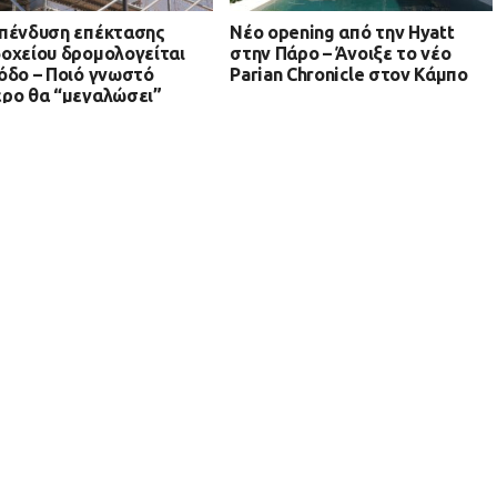
πένδυση επέκτασης
Νέο opening από την Hyatt
οχείου δρομολογείται
στην Πάρο – Άνοιξε το νέο
όδο – Ποιό γνωστό
Parian Chronicle στον Κάμπο
ρο θα “μεγαλώσει”