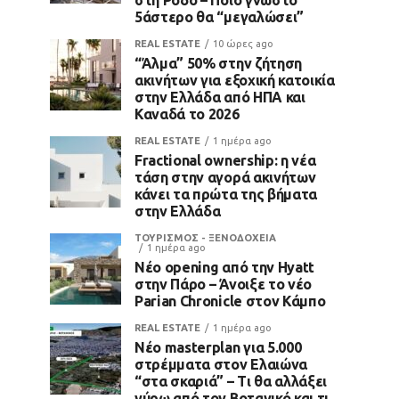
5άστερο θα “μεγαλώσει”
REAL ESTATE
10 ώρες ago
“Άλμα” 50% στην ζήτηση
ακινήτων για εξοχική κατοικία
στην Ελλάδα από ΗΠΑ και
Καναδά το 2026
REAL ESTATE
1 ημέρα ago
Fractional ownership: η νέα
τάση στην αγορά ακινήτων
κάνει τα πρώτα της βήματα
στην Ελλάδα
ΤΟΥΡΙΣΜΟΣ - ΞΕΝΟΔΟΧΕΙΑ
1 ημέρα ago
Νέο opening από την Hyatt
στην Πάρο – Άνοιξε το νέο
Parian Chronicle στον Κάμπο
REAL ESTATE
1 ημέρα ago
Νέο masterplan για 5.000
στρέμματα στον Ελαιώνα
“στα σκαριά” – Τι θα αλλάξει
γύρω από τον Βοτανικό και τι