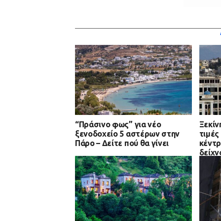
“Πράσινο φως” για νέο
Ξεκίν
ξενοδοχείο 5 αστέρων στην
τιμές
Πάρο – Δείτε πού θα γίνει
κέντρ
δείχν