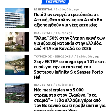
TRENDING
RESIDENTIAL
2 εβδομάδες ago
Ποιά 3 ανενεργά στρατόπεδα σε
Αττική, Θεσσαλονίκη και Αχαΐα θα
αξιοποιηθούν για νέες κατοικίες
REAL ESTATE
1 ημέρα ago
“Άλμα” 50% στην ζήτηση ακινήτων
για εξοχική κατοικία στην Ελλάδα
από ΗΠΑ και Καναδά το 2026
ΤΟΥΡΙΣΜΟΣ - ΞΕΝΟΔΟΧΕΙΑ
2 εβδομάδες ago
Στην ΕΚΤΕΡ το mega έργο 101 εκατ.
ευρώ για την κατασκευή του
5άστερου Infinity Six Senses Porto
Heli
REAL ESTATE
2 ημέρες ago
Νέο masterplan για 5.000
στρέμματα στον Ελαιώνα “στα
σκαριά” – Τι θα αλλάξει γύρω από
τον Βοτανικό και τι προβλέπεται για
οικιστικές αναπτύξεις