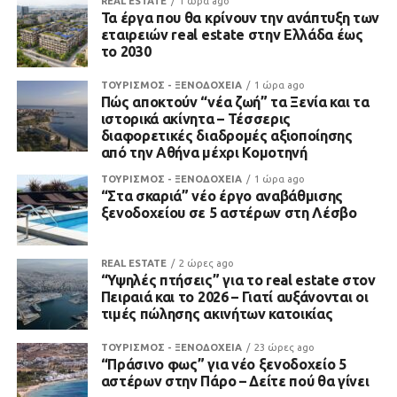
REAL ESTATE
1 ώρα ago
Τα έργα που θα κρίνουν την ανάπτυξη των
εταιρειών real estate στην Ελλάδα έως
το 2030
ΤΟΥΡΙΣΜΟΣ - ΞΕΝΟΔΟΧΕΙΑ
1 ώρα ago
Πώς αποκτούν “νέα ζωή” τα Ξενία και τα
ιστορικά ακίνητα – Τέσσερις
διαφορετικές διαδρομές αξιοποίησης
από την Αθήνα μέχρι Κομοτηνή
ΤΟΥΡΙΣΜΟΣ - ΞΕΝΟΔΟΧΕΙΑ
1 ώρα ago
“Στα σκαριά” νέο έργο αναβάθμισης
ξενοδοχείου σε 5 αστέρων στη Λέσβο
REAL ESTATE
2 ώρες ago
“Υψηλές πτήσεις” για το real estate στον
Πειραιά και το 2026 – Γιατί αυξάνονται οι
τιμές πώλησης ακινήτων κατοικίας
ΤΟΥΡΙΣΜΟΣ - ΞΕΝΟΔΟΧΕΙΑ
23 ώρες ago
“Πράσινο φως” για νέο ξενοδοχείο 5
αστέρων στην Πάρο – Δείτε πού θα γίνει