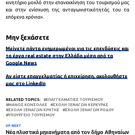
κινητήριο μοχλό στην επανεκκίνηση του τουρισμού μας
και στην ενίσχυση της ανταγωνιστικότητάς του τα
επόμενα χρόνια».
Μην ξεχάσετε
Μείνετε πάντα ενημερωμένοι για τις επενδύσεις και
τα έργα real estate στην Ελλάδα μέσα από τα
Google News
Αν είστε επαγγελματίας ή επιχείρηση, ακολουθήστε
μας στο LinkedIn
RELATED TOPICS:
ΕΠΑΓΓΕΛΜΑΤΊΕΣ ΤΟΥΡΙΣΜΟΎ
ΜΆΝΟΣ ΚΌΝΣΟΛΑΣ
ΣΧΟΛΉ ΞΕΝΑΓΏΝ ΚΈΡΚΥΡΑΣ
ΣΧΟΛΉ ΞΕΝΑΓΏΝ ΚΡΉΤΗΣ
ΣΧΟΛΉ ΞΕΝΑΓΏΝ ΡΌΔΟΥ
ΥΠΟΥΡΓΕΊΟ ΤΟΥΡΙΣΜΟΎ
UP NEXT
Νέα πλυστικά μηχανήματα από τον δήμο Αθηναίων