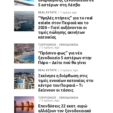
5 αστέρων στη Λέσβο
REAL ESTATE
1 ημέρα ago
“Υψηλές πτήσεις” για το real
estate στον Πειραιά και το
2026 – Γιατί αυξάνονται οι
τιμές πώλησης ακινήτων
κατοικίας
ΤΟΥΡΙΣΜΟΣ - ΞΕΝΟΔΟΧΕΙΑ
2 ημέρες ago
“Πράσινο φως” για νέο
ξενοδοχείο 5 αστέρων στην
Πάρο – Δείτε πού θα γίνει
REAL ESTATE
2 ημέρες ago
Ξεκίνησε η διόρθωση στις
τιμές ενοικίων κατοικίας στο
κέντρο του Πειραιά – Τι
δείχνουν οι τάσεις
ΤΟΥΡΙΣΜΟΣ - ΞΕΝΟΔΟΧΕΙΑ
2 ημέρες ago
Επενδύσεις 22 εκατ. ευρώ
αλλάζουν τον ξενοδοχειακό