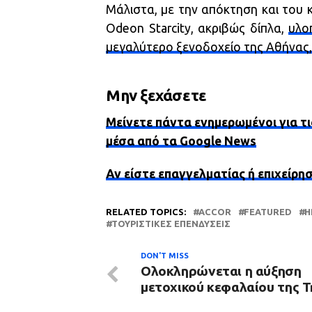
Μάλιστα, με την απόκτηση και του 
Odeon Starcity, ακριβώς δίπλα,
υλο
μεγαλύτερο ξενοδοχείο της Αθήνας,
Μην ξεχάσετε
Μείνετε πάντα ενημερωμένοι για τι
μέσα από τα Google News
Αν είστε επαγγελματίας ή επιχείρη
RELATED TOPICS:
ACCOR
FEATURED
H
ΤΟΥΡΙΣΤΙΚΈΣ ΕΠΕΝΔΎΣΕΙΣ
DON'T MISS
Ολοκληρώνεται η αύξηση
μετοχικού κεφαλαίου της T