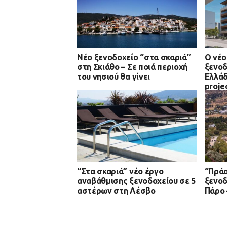
Νέο ξενοδοχείο “στα σκαριά”
Ο νέο
στη Σκιάθο – Σε ποιά περιοχή
ξενοδ
του νησιού θα γίνει
Ελλάδ
proje
περιό
“Στα σκαριά” νέο έργο
“Πράσ
αναβάθμισης ξενοδοχείου σε 5
ξενοδ
αστέρων στη Λέσβο
Πάρο 