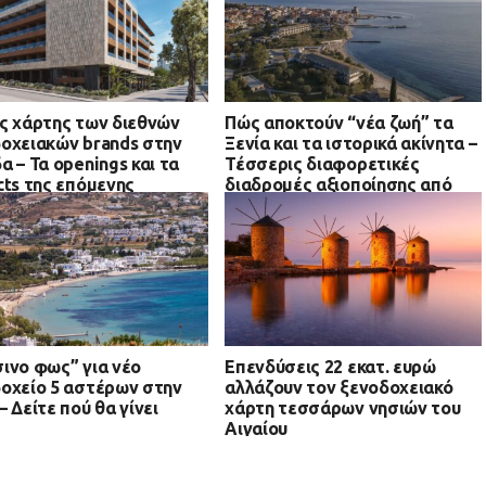
ς χάρτης των διεθνών
Πώς αποκτούν “νέα ζωή” τα
οχειακών brands στην
Ξενία και τα ιστορικά ακίνητα –
α – Τα openings και τα
Τέσσερις διαφορετικές
cts της επόμενης
διαδρομές αξιοποίησης από
δου
την Αθήνα μέχρι Κομοτηνή
ινο φως” για νέο
Επενδύσεις 22 εκατ. ευρώ
οχείο 5 αστέρων στην
αλλάζουν τον ξενοδοχειακό
– Δείτε πού θα γίνει
χάρτη τεσσάρων νησιών του
Αιγαίου