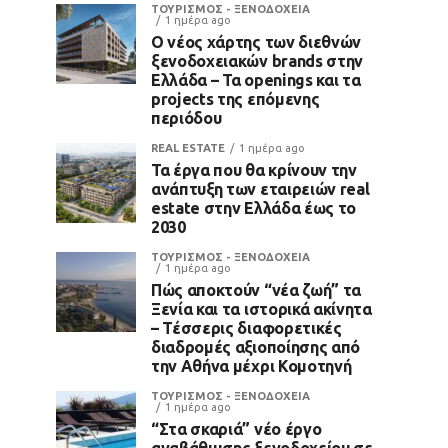
ΤΟΥΡΙΣΜΟΣ - ΞΕΝΟΔΟΧΕΙΑ
1 ημέρα ago
Ο νέος χάρτης των διεθνών
ξενοδοχειακών brands στην
Ελλάδα – Τα openings και τα
projects της επόμενης
περιόδου
REAL ESTATE
1 ημέρα ago
Τα έργα που θα κρίνουν την
ανάπτυξη των εταιρειών real
estate στην Ελλάδα έως το
2030
ΤΟΥΡΙΣΜΟΣ - ΞΕΝΟΔΟΧΕΙΑ
1 ημέρα ago
Πώς αποκτούν “νέα ζωή” τα
Ξενία και τα ιστορικά ακίνητα
– Τέσσερις διαφορετικές
διαδρομές αξιοποίησης από
την Αθήνα μέχρι Κομοτηνή
ΤΟΥΡΙΣΜΟΣ - ΞΕΝΟΔΟΧΕΙΑ
1 ημέρα ago
“Στα σκαριά” νέο έργο
αναβάθμισης ξενοδοχείου σε