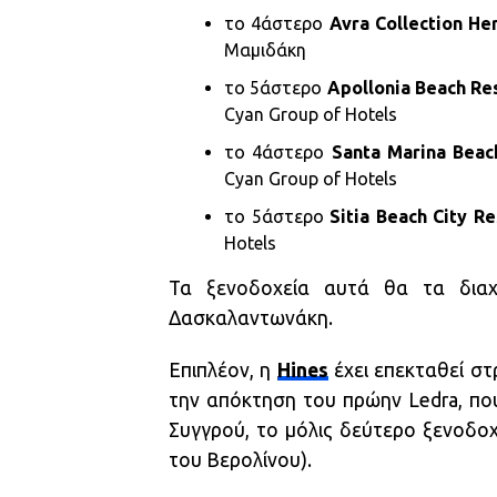
το 4άστερο
Avra Collection He
Μαμιδάκη
το 5άστερο
Apollonia Beach Re
Cyan Group of Hotels
το 4άστερο
Santa Marina Beac
Cyan Group of Hotels
το 5άστερο
Sitia Beach City R
Hotels
Τα ξενοδοχεία αυτά θα τα διαχε
Δασκαλαντωνάκη.
Επιπλέον, η
Hines
έχει επεκταθεί στ
την απόκτηση του πρώην Ledra, π
Συγγρού, το μόλις δεύτερο ξενοδο
του Βερολίνου).