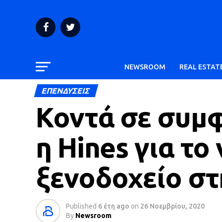
NEWSROOM
REAL ESTAT
ΕΠΕΝΔΥΣΕΙΣ
Κοντά σε συμφ
η Hines για το
ξενοδοχείο στ
Published
6 έτη ago
on
26 Νοεμβρίου, 2020
By
Newsroom