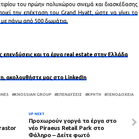
κτιρίου του πρώην πολυχώρου σινεμά και διασκέδασης
ποιεί την επέκταση του Grand Hyatt, ώστε να γίνει το
 με πάνω από 500 δωμάτια.
ς επενδύσεις και τα έργα real estate στην Ελλάδα
ση, ακολουθήστε μας στο LinkedIn
INES
KNOSSIAN GROUP
ΕΠΕΝΔΎΣΕΙΣ
ΚΡΉΤΗ
ΞΕΝΟΔΟΧΕΊΑ
UP NEXT
Προχωρούν γοργά τα έργα στο
rastor
νέο Piraeus Retail Park στο
Φάληρο – Δείτε φωτό