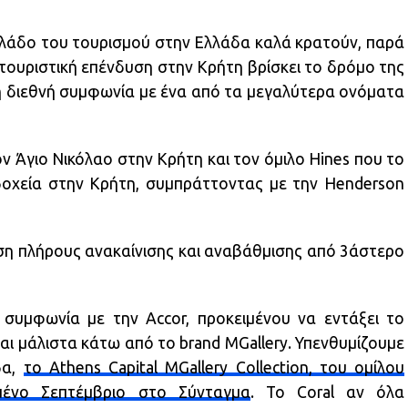
 κλάδο του τουρισμού στην Ελλάδα καλά κρατούν, παρά
τουριστική επένδυση στην Κρήτη βρίσκει το δρόμο της
κή διεθνή συμφωνία με ένα από τα μεγαλύτερα ονόματα
ον Άγιο Νικόλαο στην Κρήτη και τον όμιλο Hines που το
οδοχεία στην Κρήτη, συμπράττοντας με την Henderson
ση πλήρους ανακαίνισης και αναβάθμισης από 3άστερο
συμφωνία με την Accor, προκειμένου να εντάξει το
ι μάλιστα κάτω από το brand MGallery. Υπενθυμίζουμε
δα,
το Athens Capital MGallery Collection, του ομίλου
μένο Σεπτέμβριο στο Σύνταγμα
. To Coral αν όλα