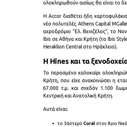
ολοκληρωθούν αισίως θα είναι το δ
Η Accor διαθέτει ήδη χαρτοφυλάκι
νέο πολυτελές Athens Capital MGaller
αεροδρόμιο “Ελ. Βενιζέλος”, το Nov
Ibis σε Αθήνα και Κρήτη (το Ibis Sty
Heraklion Central στο Ηράκλειο).
Η Hines και τα ξενοδοχεί
Το περασμένο καλοκαίρι ολοκληρώθ
Κρήτη, που είχε ανακοινώσει η εται
67.000 τ.μ. και σχεδόν 1.100 δωμ
Κεντρική και Ανατολική Κρήτη.
Αυτά είναι:
το 3άστερο
Coral
στον Άγιο Νικ