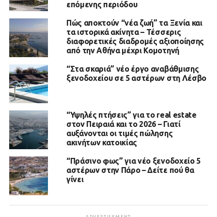
επόμενης περιόδου
Πώς αποκτούν “νέα ζωή” τα Ξενία και
τα ιστορικά ακίνητα – Τέσσερις
διαφορετικές διαδρομές αξιοποίησης
από την Αθήνα μέχρι Κομοτηνή
“Στα σκαριά” νέο έργο αναβάθμισης
ξενοδοχείου σε 5 αστέρων στη Λέσβο
“Υψηλές πτήσεις” για το real estate
στον Πειραιά και το 2026 – Γιατί
αυξάνονται οι τιμές πώλησης
ακινήτων κατοικίας
“Πράσινο φως” για νέο ξενοδοχείο 5
αστέρων στην Πάρο – Δείτε πού θα
γίνει
ADVERTISEMENT