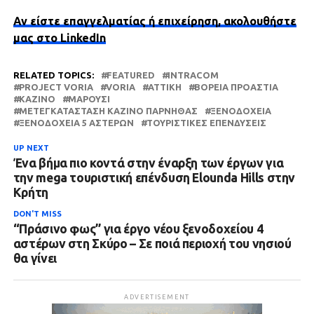
Αν είστε επαγγελματίας ή επιχείρηση, ακολουθήστε
μας στο LinkedIn
RELATED TOPICS:
FEATURED
INTRACOM
PROJECT VORIA
VORIA
ΑΤΤΙΚΗ
ΒΌΡΕΙΑ ΠΡΟΆΣΤΙΑ
ΚΑΖΊΝΟ
ΜΑΡΟΎΣΙ
ΜΕΤΕΓΚΑΤΆΣΤΑΣΗ ΚΑΖΊΝΟ ΠΆΡΝΗΘΑΣ
ΞΕΝΟΔΟΧΕΊΑ
ΞΕΝΟΔΟΧΕΊΑ 5 ΑΣΤΈΡΩΝ
ΤΟΥΡΙΣΤΙΚΈΣ ΕΠΕΝΔΎΣΕΙΣ
UP NEXT
Ένα βήμα πιο κοντά στην έναρξη των έργων για
την mega τουριστική επένδυση Elounda Hills στην
Κρήτη
DON'T MISS
“Πράσινο φως” για έργο νέου ξενοδοχείου 4
αστέρων στη Σκύρο – Σε ποιά περιοχή του νησιού
θα γίνει
ADVERTISEMENT