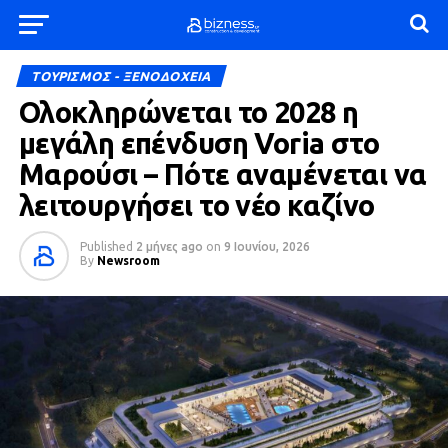
ΤΟΥΡΙΣΜΟΣ - ΞΕΝΟΔΟΧΕΙΑ
Ολοκληρώνεται το 2028 η
μεγάλη επένδυση Voria στο
Μαρούσι – Πότε αναμένεται να
λειτουργήσει το νέο καζίνο
Published
2 μήνες ago
on
9 Ιουνίου, 2026
By
Newsroom