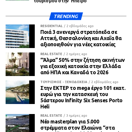
τουρισμού στην Ήπειρο
TRENDING
RESIDENTIAL
2 εβδομάδες ago
Ποιά 3 ανενεργά στρατόπεδα σε
Αττική, Θεσσαλονίκη και Αχαΐα θα
αξιοποιηθούν για νέες κατοικίες
REAL ESTATE
2 ημέρες ago
“Άλμα” 50% στην ζήτηση ακινήτων
για εξοχική κατοικία στην Ελλάδα
από ΗΠΑ και Καναδά το 2026
ΤΟΥΡΙΣΜΟΣ - ΞΕΝΟΔΟΧΕΙΑ
2 εβδομάδες ago
Στην ΕΚΤΕΡ το mega έργο 101 εκατ.
ευρώ για την κατασκευή του
5άστερου Infinity Six Senses Porto
Heli
REAL ESTATE
3 ημέρες ago
Νέο masterplan για 5.000
στρέμματα στον Ελαιώνα “στα