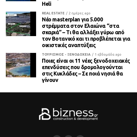
Heli
REAL ESTATE
2 ημέρες ago
Νέο masterplan για 5.000
στρέμματα στον Ελαιώνα “στα
σκαριά” – Τι θα αλλάξει γύρω από
τον Βοτανικό και τι προβλέπεται για
οικιστικές αναπτύξεις
ΤΟΥΡΙΣΜΟΣ - ΞΕΝΟΔΟΧΕΙΑ
1 εβδομάδα ago
Ποιες είναι οι 11 νέες ξενοδοχειακές
επενδύσεις που δρομολογούνται
στις Κυκλάδες – Σε ποιά νησιά θα
γίνουν