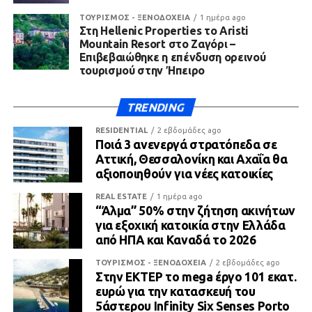
ΤΟΥΡΙΣΜΟΣ - ΞΕΝΟΔΟΧΕΙΑ
1 ημέρα ago
Στη Hellenic Properties το Aristi
Mountain Resort στο Ζαγόρι –
Επιβεβαιώθηκε η επένδυση ορεινού
τουρισμού στην Ήπειρο
TRENDING
RESIDENTIAL
2 εβδομάδες ago
Ποιά 3 ανενεργά στρατόπεδα σε
Αττική, Θεσσαλονίκη και Αχαΐα θα
αξιοποιηθούν για νέες κατοικίες
REAL ESTATE
1 ημέρα ago
“Άλμα” 50% στην ζήτηση ακινήτων
για εξοχική κατοικία στην Ελλάδα
από ΗΠΑ και Καναδά το 2026
ΤΟΥΡΙΣΜΟΣ - ΞΕΝΟΔΟΧΕΙΑ
2 εβδομάδες ago
Στην ΕΚΤΕΡ το mega έργο 101 εκατ.
ευρώ για την κατασκευή του
5άστερου Infinity Six Senses Porto