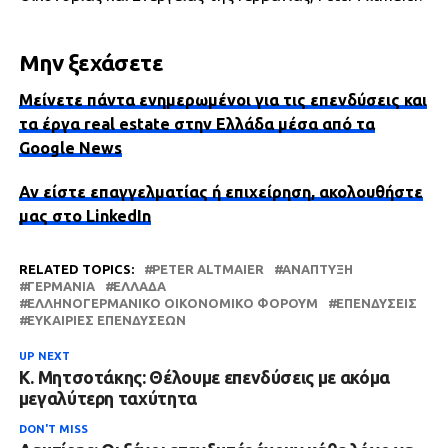
Μην ξεχάσετε
Μείνετε πάντα ενημερωμένοι για τις επενδύσεις και
τα έργα real estate στην Ελλάδα μέσα από τα
Google News
Αν είστε επαγγελματίας ή επιχείρηση, ακολουθήστε
μας στο LinkedIn
RELATED TOPICS:
PETER ALTMAIER
ΑΝΆΠΤΥΞΗ
ΓΕΡΜΑΝΊΑ
ΕΛΛΆΔΑ
ΕΛΛΗΝΟΓΕΡΜΑΝΙΚΌ ΟΙΚΟΝΟΜΙΚΌ ΦΌΡΟΥΜ
ΕΠΕΝΔΎΣΕΙΣ
ΕΥΚΑΙΡΊΕΣ ΕΠΕΝΔΎΣΕΩΝ
UP NEXT
Κ. Μητσοτάκης: Θέλουμε επενδύσεις με ακόμα
μεγαλύτερη ταχύτητα
DON'T MISS