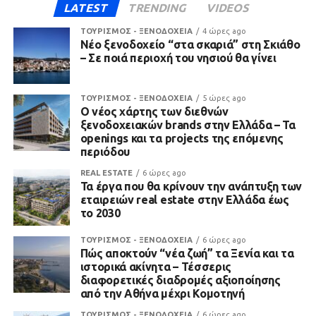
LATEST
TRENDING
VIDEOS
ΤΟΥΡΙΣΜΟΣ - ΞΕΝΟΔΟΧΕΙΑ
4 ώρες ago
Νέο ξενοδοχείο “στα σκαριά” στη Σκιάθο
– Σε ποιά περιοχή του νησιού θα γίνει
ΤΟΥΡΙΣΜΟΣ - ΞΕΝΟΔΟΧΕΙΑ
5 ώρες ago
Ο νέος χάρτης των διεθνών
ξενοδοχειακών brands στην Ελλάδα – Τα
openings και τα projects της επόμενης
περιόδου
REAL ESTATE
6 ώρες ago
Τα έργα που θα κρίνουν την ανάπτυξη των
εταιρειών real estate στην Ελλάδα έως
το 2030
ΤΟΥΡΙΣΜΟΣ - ΞΕΝΟΔΟΧΕΙΑ
6 ώρες ago
Πώς αποκτούν “νέα ζωή” τα Ξενία και τα
ιστορικά ακίνητα – Τέσσερις
διαφορετικές διαδρομές αξιοποίησης
από την Αθήνα μέχρι Κομοτηνή
ΤΟΥΡΙΣΜΟΣ - ΞΕΝΟΔΟΧΕΙΑ
6 ώρες ago