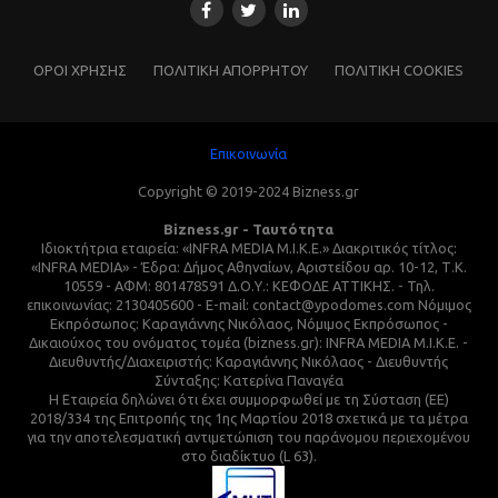
ΌΡΟΙ ΧΡΗΣΗΣ
ΠΟΛΙΤΙΚΗ ΑΠΟΡΡΗΤΟΥ
ΠΟΛΙΤΙΚΗ COOKIES
Επικοινωνία
Copyright © 2019-2024 Bizness.gr
Bizness.gr - Ταυτότητα
Ιδιοκτήτρια εταιρεία: «INFRA MEDIA M.I.K.E.» Διακριτικός τίτλος:
«INFRA MEDIA» - Έδρα: Δήμος Αθηναίων, Αριστείδου αρ. 10-12, Τ.Κ.
10559 - ΑΦΜ: 801478591 Δ.Ο.Υ.: ΚΕΦΟΔΕ ΑΤΤΙΚΗΣ. - Τηλ.
επικοινωνίας: 2130405600 - E-mail: contact@ypodomes.com Νόμιμος
Εκπρόσωπος: Καραγιάννης Νικόλαος, Νόμιμος Εκπρόσωπος -
Δικαιούχος του ονόματος τομέα (bizness.gr): INFRA MEDIA M.I.K.E. -
Διευθυντής/Διαχειριστής: Καραγιάννης Νικόλαος - Διευθυντής
Σύνταξης: Κατερίνα Παναγέα
Η Εταιρεία δηλώνει ότι έχει συμμορφωθεί με τη Σύσταση (ΕΕ)
2018/334 της Επιτροπής της 1ης Μαρτίου 2018 σχετικά με τα μέτρα
για την αποτελεσματική αντιμετώπιση του παράνομου περιεχομένου
στο διαδίκτυο (L 63).