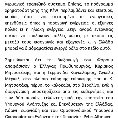
γερμανικό τραπεζικό σύστημα. Επίσης, το πρόγραμμα
χρηματοδότησης της KfW περιλαμβάνει και startups,
κυρίως όσα είναι εστιασμένα σε ενεργειακές
επενδύσεις, όπως η παραγωγή ενέργειας, οι έξυπνες
πόλεις κι η ηλιακή ενέργεια. Στην αγορά ενέργειας
πρέπει να εμπλακούν πολλές χώρες με σκοπό τις
μεταξύ τους εισαγωγές και εξαγωγές κι η Ελλάδα
μπορεί να διαδραματίσει ενεργό ρόλο στο πεδίο αυτό.
Σημειώνεται ότι τη διεξαγωγή του Φόρουμ
αποφάσισαν ο Έλληνας Πρωθυπουργός, Κυριάκος
Μητσοτάκης, και η Γερμανίδα Καγκελάριος, Άγκελα
Μέρκελ, στο πλαίσιο επίσημης επίσκεψης του κ. Κ.
Μητσοτάκη, πέρυσι το καλοκαίρι, στο Βερολίνο, ενώ η
διοργάνωση υποστηρίζεται από τις κυβερνήσεις και
των δύο χωρών, τελώντας υπό την εποπτεία του
Υπουργού Ανάπτυξης και Επενδύσεων της Ελλάδας,
Άδωνι Γεωργιάδη και του Ομοσπονδιακού Υπουργού
Οικονομίας και Ενέργειας της Γερμανίας, Peter Altmaier.