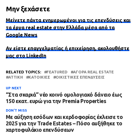
Μην ξεχάσετε
Μείνετε πάντα ενημερωμένοι για τις επενδύσεις και
τα έργα real estate στην Ελλάδα μέσα από τα
Google News
Αν είστε επαγγελματίας ή επιχείρηση, ακολουθήστε
μας στο LinkedIn
RELATED TOPICS:
FEATURED
ΑΓΟΡΆ REAL ESTATE
ΑΤΤΙΚΗ
ΚΑΤΟΙΚΊΕΣ
ΟΙΚΙΣΤΙΚΈΣ ΕΠΕΝΔΎΣΕΙΣ
UP NEXT
“Στα σκαριά” νέο κοινό ομολογιακό δάνειο έως
150 εκατ. ευρώ για την Premia Properties
DON'T MISS
Με αύξηση εσόδων και κερδοφορίας έκλεισε το
2025 για την Trade Estates – Πόσο αυξήθηκε το
χαρτοφυλάκιο επενδύσεων