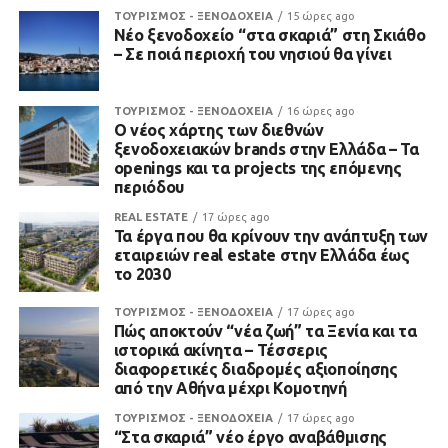
ΤΟΥΡΙΣΜΟΣ - ΞΕΝΟΔΟΧΕΙΑ
15 ώρες ago
Νέο ξενοδοχείο “στα σκαριά” στη Σκιάθο
– Σε ποιά περιοχή του νησιού θα γίνει
ΤΟΥΡΙΣΜΟΣ - ΞΕΝΟΔΟΧΕΙΑ
16 ώρες ago
Ο νέος χάρτης των διεθνών
ξενοδοχειακών brands στην Ελλάδα – Τα
openings και τα projects της επόμενης
περιόδου
REAL ESTATE
17 ώρες ago
Τα έργα που θα κρίνουν την ανάπτυξη των
εταιρειών real estate στην Ελλάδα έως
το 2030
ΤΟΥΡΙΣΜΟΣ - ΞΕΝΟΔΟΧΕΙΑ
17 ώρες ago
Πώς αποκτούν “νέα ζωή” τα Ξενία και τα
ιστορικά ακίνητα – Τέσσερις
διαφορετικές διαδρομές αξιοποίησης
από την Αθήνα μέχρι Κομοτηνή
ΤΟΥΡΙΣΜΟΣ - ΞΕΝΟΔΟΧΕΙΑ
17 ώρες ago
“Στα σκαριά” νέο έργο αναβάθμισης