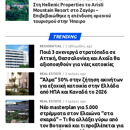
Στη Hellenic Properties το Aristi
Mountain Resort στο Ζαγόρι –
Επιβεβαιώθηκε η επένδυση ορεινού
τουρισμού στην Ήπειρο
TRENDING
RESIDENTIAL
2 εβδομάδες ago
Ποιά 3 ανενεργά στρατόπεδα σε
Αττική, Θεσσαλονίκη και Αχαΐα θα
αξιοποιηθούν για νέες κατοικίες
REAL ESTATE
2 ημέρες ago
“Άλμα” 50% στην ζήτηση ακινήτων
για εξοχική κατοικία στην Ελλάδα
από ΗΠΑ και Καναδά το 2026
REAL ESTATE
3 ημέρες ago
Νέο masterplan για 5.000
στρέμματα στον Ελαιώνα “στα
σκαριά” – Τι θα αλλάξει γύρω από
τον Βοτανικό και τι προβλέπεται για