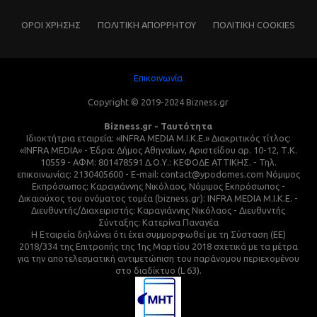
ΌΡΟΙ ΧΡΗΣΗΣ
ΠΟΛΙΤΙΚΗ ΑΠΟΡΡΗΤΟΥ
ΠΟΛΙΤΙΚΗ COOKIES
Επικοινωνία
Copyright © 2019-2024 Bizness.gr
Bizness.gr - Ταυτότητα
Ιδιοκτήτρια εταιρεία: «INFRA MEDIA M.I.K.E.» Διακριτικός τίτλος:
«INFRA MEDIA» - Έδρα: Δήμος Αθηναίων, Αριστείδου αρ. 10-12, Τ.Κ.
10559 - ΑΦΜ: 801478591 Δ.Ο.Υ.: ΚΕΦΟΔΕ ΑΤΤΙΚΗΣ. - Τηλ.
επικοινωνίας: 2130405600 - E-mail: contact@ypodomes.com Νόμιμος
Εκπρόσωπος: Καραγιάννης Νικόλαος, Νόμιμος Εκπρόσωπος -
Δικαιούχος του ονόματος τομέα (bizness.gr): INFRA MEDIA M.I.K.E. -
Διευθυντής/Διαχειριστής: Καραγιάννης Νικόλαος - Διευθυντής
Σύνταξης: Κατερίνα Παναγέα
Η Εταιρεία δηλώνει ότι έχει συμμορφωθεί με τη Σύσταση (ΕΕ)
2018/334 της Επιτροπής της 1ης Μαρτίου 2018 σχετικά με τα μέτρα
για την αποτελεσματική αντιμετώπιση του παράνομου περιεχομένου
στο διαδίκτυο (L 63).