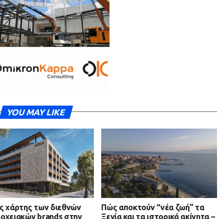
YOU MAY LIKE
ς χάρτης των διεθνών
Πώς αποκτούν “νέα ζωή” τα
οχειακών brands στην
Ξενία και τα ιστορικά ακίνητα –