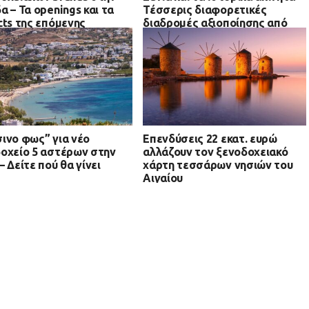
α – Τα openings και τα
Τέσσερις διαφορετικές
cts της επόμενης
διαδρομές αξιοποίησης από
δου
την Αθήνα μέχρι Κομοτηνή
ινο φως” για νέο
Επενδύσεις 22 εκατ. ευρώ
οχείο 5 αστέρων στην
αλλάζουν τον ξενοδοχειακό
– Δείτε πού θα γίνει
χάρτη τεσσάρων νησιών του
Αιγαίου