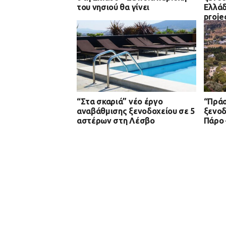
του νησιού θα γίνει
Ελλάδ
proje
περιό
“Στα σκαριά” νέο έργο
“Πράσ
αναβάθμισης ξενοδοχείου σε 5
ξενοδ
αστέρων στη Λέσβο
Πάρο 