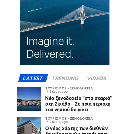
LATEST
TRENDING
VIDEOS
ΤΟΥΡΙΣΜΟΣ - ΞΕΝΟΔΟΧΕΙΑ
8 ώρες ago
Νέο ξενοδοχείο “στα σκαριά”
στη Σκιάθο – Σε ποιά περιοχή
του νησιού θα γίνει
ΤΟΥΡΙΣΜΟΣ - ΞΕΝΟΔΟΧΕΙΑ
9 ώρες ago
Ο νέος χάρτης των διεθνών
ξενοδοχειακών brands στην