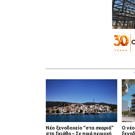
Νέο ξενοδοχείο “στα σκαριά”
Ο νέο
στη Σκιάθο – Σε ποιά περιοχή
ξενοδ