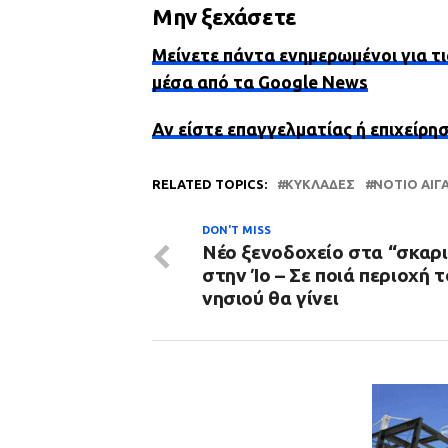
Μην ξεχάσετε
Μείνετε πάντα ενημερωμένοι για τι
μέσα από τα Google News
Αν είστε επαγγελματίας ή επιχείρη
RELATED TOPICS:
ΚΥΚΛΆΔΕΣ
ΝΌΤΙΟ ΑΙΓ
DON'T MISS
Νέο ξενοδοχείο στα “σκαρι
στην Ίο – Σε ποιά περιοχή 
νησιού θα γίνει