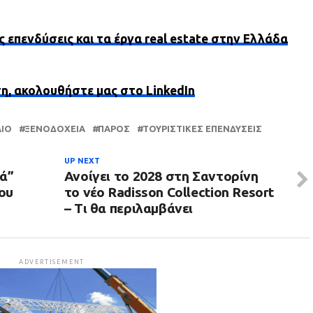
ς επενδύσεις και τα έργα real estate στην Ελλάδα
ση, ακολουθήστε μας στο LinkedIn
ΑΊΟ
ΞΕΝΟΔΟΧΕΊΑ
ΠΆΡΟΣ
ΤΟΥΡΙΣΤΙΚΈΣ ΕΠΕΝΔΎΣΕΙΣ
UP NEXT
ά”
Ανοίγει το 2028 στη Σαντορίνη
του
το νέο Radisson Collection Resort
– Τι θα περιλαμβάνει
ADVERTISEMENT