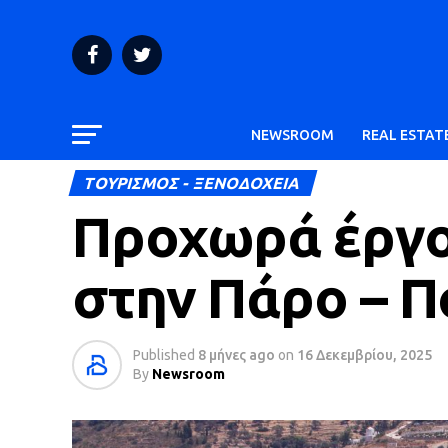
NEWSROOM
REAL ESTAT
ΤΟΥΡΙΣΜΟΣ - ΞΕΝΟΔΟΧΕΙΑ
Προχωρά έργο 
στην Πάρο – Π
Published
8 μήνες ago
on
16 Δεκεμβρίου, 2025
By
Newsroom