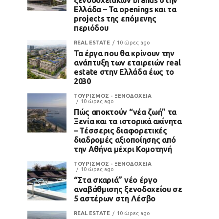
Ελλάδα – Τα openings και τα
projects της επόμενης
περιόδου
REAL ESTATE
10 ώρες ago
Τα έργα που θα κρίνουν την
ανάπτυξη των εταιρειών real
estate στην Ελλάδα έως το
2030
ΤΟΥΡΙΣΜΟΣ - ΞΕΝΟΔΟΧΕΙΑ
10 ώρες ago
Πώς αποκτούν “νέα ζωή” τα
Ξενία και τα ιστορικά ακίνητα
– Τέσσερις διαφορετικές
διαδρομές αξιοποίησης από
την Αθήνα μέχρι Κομοτηνή
ΤΟΥΡΙΣΜΟΣ - ΞΕΝΟΔΟΧΕΙΑ
10 ώρες ago
“Στα σκαριά” νέο έργο
αναβάθμισης ξενοδοχείου σε
5 αστέρων στη Λέσβο
REAL ESTATE
10 ώρες ago