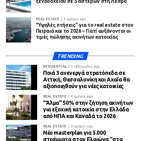
ξενοδοχείου σε 5 αστέρων στη Λέσβο
REAL ESTATE
3 ημέρες ago
“Υψηλές πτήσεις” για το real estate στον
Πειραιά και το 2026 – Γιατί αυξάνονται οι
τιμές πώλησης ακινήτων κατοικίας
TRENDING
RESIDENTIAL
2 εβδομάδες ago
Ποιά 3 ανενεργά στρατόπεδα σε
Αττική, Θεσσαλονίκη και Αχαΐα θα
αξιοποιηθούν για νέες κατοικίες
REAL ESTATE
4 ημέρες ago
“Άλμα” 50% στην ζήτηση ακινήτων
για εξοχική κατοικία στην Ελλάδα
από ΗΠΑ και Καναδά το 2026
REAL ESTATE
5 ημέρες ago
Νέο masterplan για 5.000
στρέμματα στον Ελαιώνα “στα