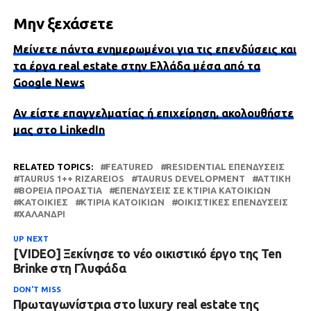
Μην ξεχάσετε
Μείνετε πάντα ενημερωμένοι για τις επενδύσεις και
τα έργα real estate στην Ελλάδα μέσα από τα
Google News
Αν είστε επαγγελματίας ή επιχείρηση, ακολουθήστε
μας στο LinkedIn
RELATED TOPICS:
FEATURED
RESIDENTIAL ΕΠΕΝΔΎΣΕΙΣ
TAURUS 1++ RIZAREIOS
TAURUS DEVELOPMENT
ΑΤΤΙΚΗ
ΒΌΡΕΙΑ ΠΡΟΆΣΤΙΑ
ΕΠΕΝΔΎΣΕΙΣ ΣΕ ΚΤΊΡΙΑ ΚΑΤΟΙΚΙΏΝ
ΚΑΤΟΙΚΊΕΣ
ΚΤΊΡΙΑ ΚΑΤΟΙΚΙΏΝ
ΟΙΚΙΣΤΙΚΈΣ ΕΠΕΝΔΎΣΕΙΣ
ΧΑΛΆΝΔΡΙ
UP NEXT
[VIDEO] Ξεκίνησε το νέο οικιστικό έργο της Ten
Brinke στη Γλυφάδα
DON'T MISS
Πρωταγωνίστρια στο luxury real estate της