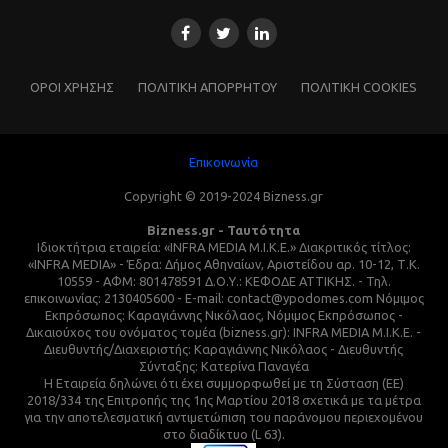
ΌΡΟΙ ΧΡΗΣΗΣ
ΠΟΛΙΤΙΚΗ ΑΠΟΡΡΗΤΟΥ
ΠΟΛΙΤΙΚΗ COOKIES
Επικοινωνία
Copyright © 2019-2024 Bizness.gr
Bizness.gr - Ταυτότητα
Ιδιοκτήτρια εταιρεία: «INFRA MEDIA M.I.K.E.» Διακριτικός τίτλος:
«INFRA MEDIA» - Έδρα: Δήμος Αθηναίων, Αριστείδου αρ. 10-12, Τ.Κ.
10559 - ΑΦΜ: 801478591 Δ.Ο.Υ.: ΚΕΦΟΔΕ ΑΤΤΙΚΗΣ. - Τηλ.
επικοινωνίας: 2130405600 - E-mail: contact@ypodomes.com Νόμιμος
Εκπρόσωπος: Καραγιάννης Νικόλαος, Νόμιμος Εκπρόσωπος -
Δικαιούχος του ονόματος τομέα (bizness.gr): INFRA MEDIA M.I.K.E. -
Διευθυντής/Διαχειριστής: Καραγιάννης Νικόλαος - Διευθυντής
Σύνταξης: Κατερίνα Παναγέα
Η Εταιρεία δηλώνει ότι έχει συμμορφωθεί με τη Σύσταση (ΕΕ)
2018/334 της Επιτροπής της 1ης Μαρτίου 2018 σχετικά με τα μέτρα
για την αποτελεσματική αντιμετώπιση του παράνομου περιεχομένου
στο διαδίκτυο (L 63).