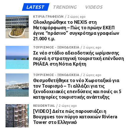
LATEST
TRENDING
VIDEOS
ΚΤΙΡΙΑ ΓΡΑΦΕΙΩΝ
2 ώρες ago
Ολοκληρώθηκε το NEXIS στη
Μεταμόρφωση – Πώς το πρώην ΕΚΕΠ
έγινε “πράσινο” συγκρότημα γραφείων
21.000 τ.μ.
ΤΟΥΡΙΣΜΟΣ - ΞΕΝΟΔΟΧΕΙΑ
2 ώρες ago
Σε νέο στάδιο αδειοδοτικής ωρίμανσης
περνά η στρατηγική τουριστική επένδυση
PHĀEA στη Νότια Κρήτη
ΤΟΥΡΙΣΜΟΣ - ΞΕΝΟΔΟΧΕΙΑ
2 ώρες ago
Θεσμοθετήθηκε το νέο Χωροταξικό για
τον Τουρισμό – Τι αλλάζει για τις
ξενοδοχειακές επενδύσεις και ποιές οι 5
κατηγορίες τουριστικής ανάπτυξης
RESIDENTIAL
2 ώρες ago
[VIDEO] Δείτε πώς παρουσιάζει η
Bouygues τον πύργο κατοικιών Riviera
Tower στο Ελληνικό