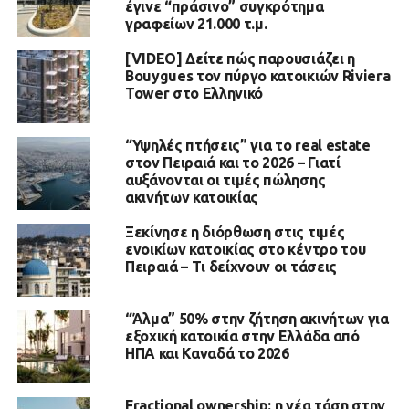
έγινε “πράσινο” συγκρότημα
γραφείων 21.000 τ.μ.
[VIDEO] Δείτε πώς παρουσιάζει η
Bouygues τον πύργο κατοικιών Riviera
Tower στο Ελληνικό
“Υψηλές πτήσεις” για το real estate
στον Πειραιά και το 2026 – Γιατί
αυξάνονται οι τιμές πώλησης
ακινήτων κατοικίας
Ξεκίνησε η διόρθωση στις τιμές
ενοικίων κατοικίας στο κέντρο του
Πειραιά – Τι δείχνουν οι τάσεις
“Άλμα” 50% στην ζήτηση ακινήτων για
εξοχική κατοικία στην Ελλάδα από
ΗΠΑ και Καναδά το 2026
Fractional ownership: η νέα τάση στην