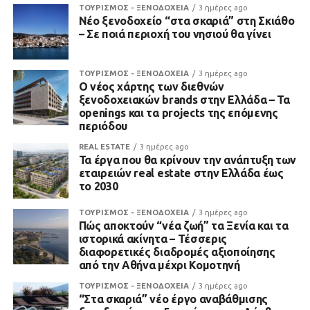
ΤΟΥΡΙΣΜΟΣ - ΞΕΝΟΔΟΧΕΙΑ
3 ημέρες ago
Νέο ξενοδοχείο “στα σκαριά” στη Σκιάθο
– Σε ποιά περιοχή του νησιού θα γίνει
ΤΟΥΡΙΣΜΟΣ - ΞΕΝΟΔΟΧΕΙΑ
3 ημέρες ago
Ο νέος χάρτης των διεθνών
ξενοδοχειακών brands στην Ελλάδα – Τα
openings και τα projects της επόμενης
περιόδου
REAL ESTATE
3 ημέρες ago
Τα έργα που θα κρίνουν την ανάπτυξη των
εταιρειών real estate στην Ελλάδα έως
το 2030
ΤΟΥΡΙΣΜΟΣ - ΞΕΝΟΔΟΧΕΙΑ
3 ημέρες ago
Πώς αποκτούν “νέα ζωή” τα Ξενία και τα
ιστορικά ακίνητα – Τέσσερις
διαφορετικές διαδρομές αξιοποίησης
από την Αθήνα μέχρι Κομοτηνή
ΤΟΥΡΙΣΜΟΣ - ΞΕΝΟΔΟΧΕΙΑ
3 ημέρες ago
“Στα σκαριά” νέο έργο αναβάθμισης