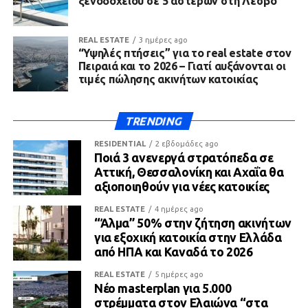
ξενοδοχείου σε 5 αστέρων στη Λέσβο
REAL ESTATE
3 ημέρες ago
“Υψηλές πτήσεις” για το real estate στον
Πειραιά και το 2026 – Γιατί αυξάνονται οι
τιμές πώλησης ακινήτων κατοικίας
TRENDING
RESIDENTIAL
2 εβδομάδες ago
Ποιά 3 ανενεργά στρατόπεδα σε
Αττική, Θεσσαλονίκη και Αχαΐα θα
αξιοποιηθούν για νέες κατοικίες
REAL ESTATE
4 ημέρες ago
“Άλμα” 50% στην ζήτηση ακινήτων
για εξοχική κατοικία στην Ελλάδα
από ΗΠΑ και Καναδά το 2026
REAL ESTATE
5 ημέρες ago
Νέο masterplan για 5.000
στρέμματα στον Ελαιώνα “στα