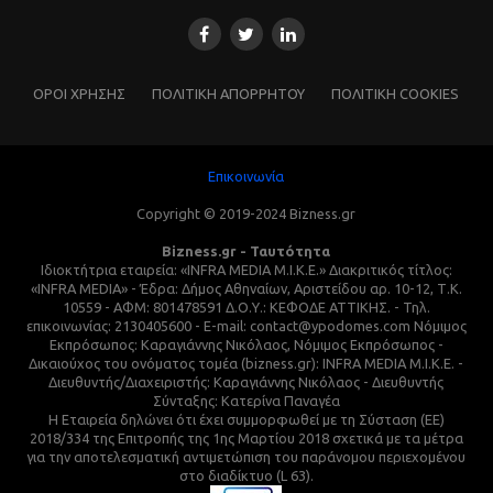
ΌΡΟΙ ΧΡΗΣΗΣ
ΠΟΛΙΤΙΚΗ ΑΠΟΡΡΗΤΟΥ
ΠΟΛΙΤΙΚΗ COOKIES
Επικοινωνία
Copyright © 2019-2024 Bizness.gr
Bizness.gr - Ταυτότητα
Ιδιοκτήτρια εταιρεία: «INFRA MEDIA M.I.K.E.» Διακριτικός τίτλος:
«INFRA MEDIA» - Έδρα: Δήμος Αθηναίων, Αριστείδου αρ. 10-12, Τ.Κ.
10559 - ΑΦΜ: 801478591 Δ.Ο.Υ.: ΚΕΦΟΔΕ ΑΤΤΙΚΗΣ. - Τηλ.
επικοινωνίας: 2130405600 - E-mail: contact@ypodomes.com Νόμιμος
Εκπρόσωπος: Καραγιάννης Νικόλαος, Νόμιμος Εκπρόσωπος -
Δικαιούχος του ονόματος τομέα (bizness.gr): INFRA MEDIA M.I.K.E. -
Διευθυντής/Διαχειριστής: Καραγιάννης Νικόλαος - Διευθυντής
Σύνταξης: Κατερίνα Παναγέα
Η Εταιρεία δηλώνει ότι έχει συμμορφωθεί με τη Σύσταση (ΕΕ)
2018/334 της Επιτροπής της 1ης Μαρτίου 2018 σχετικά με τα μέτρα
για την αποτελεσματική αντιμετώπιση του παράνομου περιεχομένου
στο διαδίκτυο (L 63).