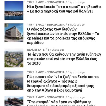
ΤΟΥΡΙΣΜΟΣ - ΞΕΝΟΔΟΧΕΙΑ
3 ημέρες ago
Νέο ξενοδοχείο “στα σκαριά” στη Σκιάθο
– Σε ποιά περιοχή του νησιού θα γίνει
ΤΟΥΡΙΣΜΟΣ - ΞΕΝΟΔΟΧΕΙΑ
3 ημέρες ago
Ο νέος χάρτης των διεθνών
ξενοδοχειακών brands στην Ελλάδα – Τα
openings και τα projects της επόμενης
περιόδου
REAL ESTATE
3 ημέρες ago
Τα έργα που θα κρίνουν την ανάπτυξη των
εταιρειών real estate στην Ελλάδα έως
το 2030
ΤΟΥΡΙΣΜΟΣ - ΞΕΝΟΔΟΧΕΙΑ
3 ημέρες ago
Πώς αποκτούν “νέα ζωή” τα Ξενία και τα
ιστορικά ακίνητα – Τέσσερις
διαφορετικές διαδρομές αξιοποίησης
από την Αθήνα μέχρι Κομοτηνή
ΤΟΥΡΙΣΜΟΣ - ΞΕΝΟΔΟΧΕΙΑ
3 ημέρες ago
“Στα σκαριά” νέο έργο αναβάθμισης