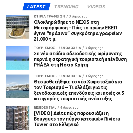
LATEST
TRENDING
VIDEOS
ΚΤΙΡΙΑ ΓΡΑΦΕΙΩΝ
3 ώρες ago
Ολοκληρώθηκε το NEXIS στη
Μεταμόρφωση – Πώς το πρώην ΕΚΕΠ
έγινε “πράσινο” συγκρότημα γραφείων
21.000 τ.μ.
ΤΟΥΡΙΣΜΟΣ - ΞΕΝΟΔΟΧΕΙΑ
3 ώρες ago
Σε νέο στάδιο αδειοδοτικής ωρίμανσης
περνά η στρατηγική τουριστική επένδυση
PHĀEA στη Νότια Κρήτη
ΤΟΥΡΙΣΜΟΣ - ΞΕΝΟΔΟΧΕΙΑ
3 ώρες ago
Θεσμοθετήθηκε το νέο Χωροταξικό για
τον Τουρισμό – Τι αλλάζει για τις
ξενοδοχειακές επενδύσεις και ποιές οι 5
κατηγορίες τουριστικής ανάπτυξης
RESIDENTIAL
4 ώρες ago
[VIDEO] Δείτε πώς παρουσιάζει η
Bouygues τον πύργο κατοικιών Riviera
Tower στο Ελληνικό