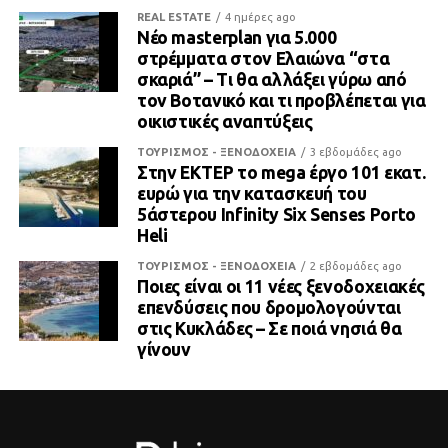
REAL ESTATE
4 ημέρες ago
Νέο masterplan για 5.000
στρέμματα στον Ελαιώνα “στα
σκαριά” – Τι θα αλλάξει γύρω από
τον Βοτανικό και τι προβλέπεται για
οικιστικές αναπτύξεις
ΤΟΥΡΙΣΜΟΣ - ΞΕΝΟΔΟΧΕΙΑ
3 εβδομάδες ago
Στην ΕΚΤΕΡ το mega έργο 101 εκατ.
ευρώ για την κατασκευή του
5άστερου Infinity Six Senses Porto
Heli
ΤΟΥΡΙΣΜΟΣ - ΞΕΝΟΔΟΧΕΙΑ
2 εβδομάδες ago
Ποιες είναι οι 11 νέες ξενοδοχειακές
επενδύσεις που δρομολογούνται
στις Κυκλάδες – Σε ποιά νησιά θα
γίνουν