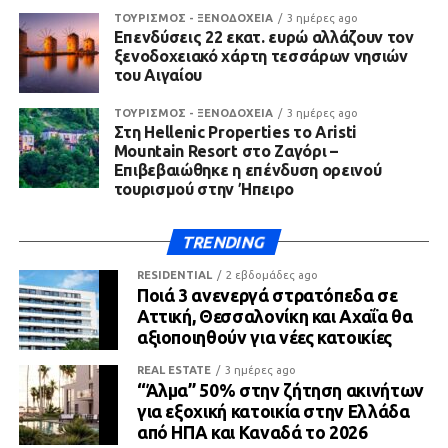
ΤΟΥΡΙΣΜΟΣ - ΞΕΝΟΔΟΧΕΙΑ
3 ημέρες ago
Επενδύσεις 22 εκατ. ευρώ αλλάζουν τον
ξενοδοχειακό χάρτη τεσσάρων νησιών
του Αιγαίου
ΤΟΥΡΙΣΜΟΣ - ΞΕΝΟΔΟΧΕΙΑ
3 ημέρες ago
Στη Hellenic Properties το Aristi
Mountain Resort στο Ζαγόρι –
Επιβεβαιώθηκε η επένδυση ορεινού
τουρισμού στην Ήπειρο
TRENDING
RESIDENTIAL
2 εβδομάδες ago
Ποιά 3 ανενεργά στρατόπεδα σε
Αττική, Θεσσαλονίκη και Αχαΐα θα
αξιοποιηθούν για νέες κατοικίες
REAL ESTATE
3 ημέρες ago
“Άλμα” 50% στην ζήτηση ακινήτων
για εξοχική κατοικία στην Ελλάδα
από ΗΠΑ και Καναδά το 2026