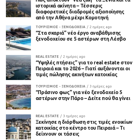
ιστορικά ακίνητα – Τέσσερις
διαφορετικές διαδρομές αξιοποίησης
από την Αθήνα μέχρι Κομοτηνή
ΤΟΥΡΙΣΜΟΣ - ΞΕΝΟΔΟΧΕΙΑ
2 ημέρες ago
“Στα σκαριά” νέο έργο αναβάθμισης
ξενοδοχείου σε 5 αστέρων στη Λέσβο
REAL ESTATE
2 ημέρες ago
“Υψηλές πτήσεις” για το real estate στον
Πειραιά και το 2026 – Γιατί αυξάνονται οι
τιμές πώλησης ακινήτων κατοικίας
ΤΟΥΡΙΣΜΟΣ - ΞΕΝΟΔΟΧΕΙΑ
3 ημέρες ago
“Πράσινο φως” για νέο ξενοδοχείο 5
αστέρων στην Πάρο – Δείτε πού θα γίνει
REAL ESTATE
3 ημέρες ago
Ξεκίνησε η διόρθωση στις τιμές ενοικίων
κατοικίας στο κέντρο του Πειραιά – Τι
δείχνουν οι τάσεις