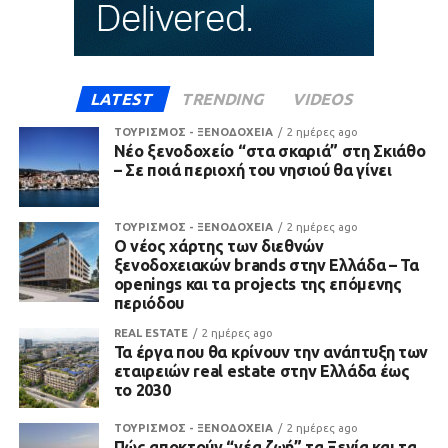
LATEST
TRENDING
VIDEOS
ΤΟΥΡΙΣΜΟΣ - ΞΕΝΟΔΟΧΕΙΑ
2 ημέρες ago
Νέο ξενοδοχείο “στα σκαριά” στη Σκιάθο
– Σε ποιά περιοχή του νησιού θα γίνει
ΤΟΥΡΙΣΜΟΣ - ΞΕΝΟΔΟΧΕΙΑ
2 ημέρες ago
Ο νέος χάρτης των διεθνών
ξενοδοχειακών brands στην Ελλάδα – Τα
openings και τα projects της επόμενης
περιόδου
REAL ESTATE
2 ημέρες ago
Τα έργα που θα κρίνουν την ανάπτυξη των
εταιρειών real estate στην Ελλάδα έως
το 2030
ΤΟΥΡΙΣΜΟΣ - ΞΕΝΟΔΟΧΕΙΑ
2 ημέρες ago
Πώς αποκτούν “νέα ζωή” τα Ξενία και τα