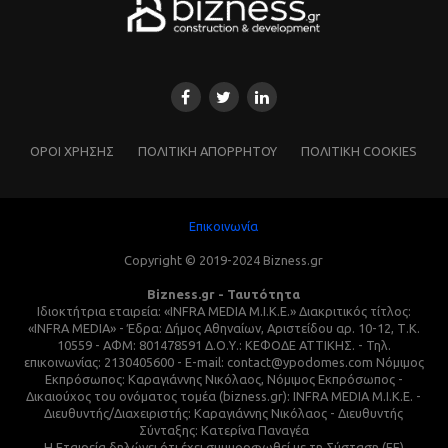
ΌΡΟΙ ΧΡΗΣΗΣ
ΠΟΛΙΤΙΚΗ ΑΠΟΡΡΗΤΟΥ
ΠΟΛΙΤΙΚΗ COOKIES
Επικοινωνία
Copyright © 2019-2024 Bizness.gr
Bizness.gr - Ταυτότητα
Ιδιοκτήτρια εταιρεία: «INFRA MEDIA M.I.K.E.» Διακριτικός τίτλος:
«INFRA MEDIA» - Έδρα: Δήμος Αθηναίων, Αριστείδου αρ. 10-12, Τ.Κ.
10559 - ΑΦΜ: 801478591 Δ.Ο.Υ.: ΚΕΦΟΔΕ ΑΤΤΙΚΗΣ. - Τηλ.
επικοινωνίας: 2130405600 - E-mail: contact@ypodomes.com Νόμιμος
Εκπρόσωπος: Καραγιάννης Νικόλαος, Νόμιμος Εκπρόσωπος -
Δικαιούχος του ονόματος τομέα (bizness.gr): INFRA MEDIA M.I.K.E. -
Διευθυντής/Διαχειριστής: Καραγιάννης Νικόλαος - Διευθυντής
Σύνταξης: Κατερίνα Παναγέα
Η Εταιρεία δηλώνει ότι έχει συμμορφωθεί με τη Σύσταση (ΕΕ)