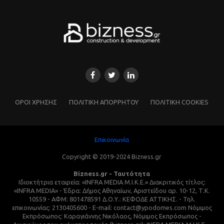
ΌΡΟΙ ΧΡΗΣΗΣ
ΠΟΛΙΤΙΚΗ ΑΠΟΡΡΗΤΟΥ
ΠΟΛΙΤΙΚΗ COOKIES
Επικοινωνία
Copyright © 2019-2024 Bizness.gr
Bizness.gr - Ταυτότητα
Ιδιοκτήτρια εταιρεία: «INFRA MEDIA M.I.K.E.» Διακριτικός τίτλος:
«INFRA MEDIA» - Έδρα: Δήμος Αθηναίων, Αριστείδου αρ. 10-12, Τ.Κ.
10559 - ΑΦΜ: 801478591 Δ.Ο.Υ.: ΚΕΦΟΔΕ ΑΤΤΙΚΗΣ. - Τηλ.
επικοινωνίας: 2130405600 - E-mail: contact@ypodomes.com Νόμιμος
Εκπρόσωπος: Καραγιάννης Νικόλαος, Νόμιμος Εκπρόσωπος -