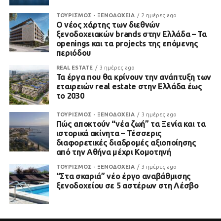
ΤΟΥΡΙΣΜΟΣ - ΞΕΝΟΔΟΧΕΙΑ
2 ημέρες ago
Ο νέος χάρτης των διεθνών
ξενοδοχειακών brands στην Ελλάδα – Τα
openings και τα projects της επόμενης
περιόδου
REAL ESTATE
3 ημέρες ago
Τα έργα που θα κρίνουν την ανάπτυξη των
εταιρειών real estate στην Ελλάδα έως
το 2030
ΤΟΥΡΙΣΜΟΣ - ΞΕΝΟΔΟΧΕΙΑ
3 ημέρες ago
Πώς αποκτούν “νέα ζωή” τα Ξενία και τα
ιστορικά ακίνητα – Τέσσερις
διαφορετικές διαδρομές αξιοποίησης
από την Αθήνα μέχρι Κομοτηνή
ΤΟΥΡΙΣΜΟΣ - ΞΕΝΟΔΟΧΕΙΑ
3 ημέρες ago
“Στα σκαριά” νέο έργο αναβάθμισης
ξενοδοχείου σε 5 αστέρων στη Λέσβο