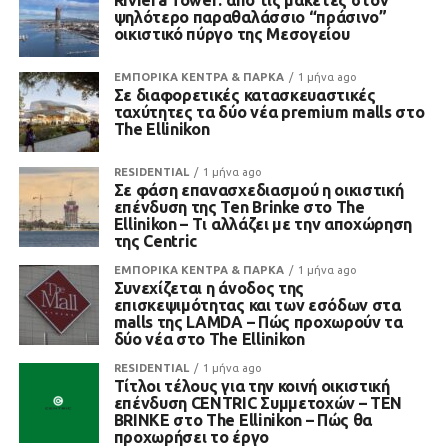
Riviera Tower: από τις μακέτες στον
ψηλότερο παραθαλάσσιο “πράσινο”
οικιστικό πύργο της Μεσογείου
ΕΜΠΟΡΙΚΑ ΚΕΝΤΡΑ & ΠΑΡΚΑ
1 μήνα ago
Σε διαφορετικές κατασκευαστικές
ταχύτητες τα δύο νέα premium malls στο
The Ellinikon
RESIDENTIAL
1 μήνα ago
Σε φάση επανασχεδιασμού η οικιστική
επένδυση της Ten Brinke στο The
Ellinikon – Τι αλλάζει με την αποχώρηση
της Centric
ΕΜΠΟΡΙΚΑ ΚΕΝΤΡΑ & ΠΑΡΚΑ
1 μήνα ago
Συνεχίζεται η άνοδος της
επισκεψιμότητας και των εσόδων στα
malls της LAMDA – Πώς προχωρούν τα
δύο νέα στο The Ellinikon
RESIDENTIAL
1 μήνα ago
Τίτλοι τέλους για την κοινή οικιστική
επένδυση CENTRIC Συμμετοχών – TEN
BRINKE στο The Ellinikon – Πώς θα
προχωρήσει το έργο