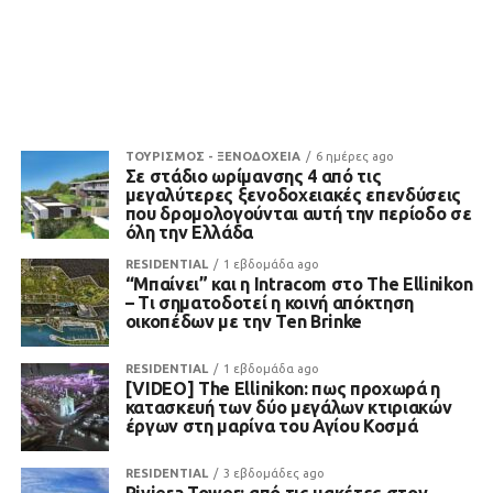
ΤΟΥΡΙΣΜΟΣ - ΞΕΝΟΔΟΧΕΙΑ
6 ημέρες ago
Σε στάδιο ωρίμανσης 4 από τις
μεγαλύτερες ξενοδοχειακές επενδύσεις
που δρομολογούνται αυτή την περίοδο σε
όλη την Ελλάδα
RESIDENTIAL
1 εβδομάδα ago
“Μπαίνει” και η Intracom στο The Ellinikon
– Τι σηματοδοτεί η κοινή απόκτηση
οικοπέδων με την Ten Brinke
RESIDENTIAL
1 εβδομάδα ago
[VIDEO] The Ellinikon: πως προχωρά η
κατασκευή των δύο μεγάλων κτιριακών
έργων στη μαρίνα του Αγίου Κοσμά
RESIDENTIAL
3 εβδομάδες ago