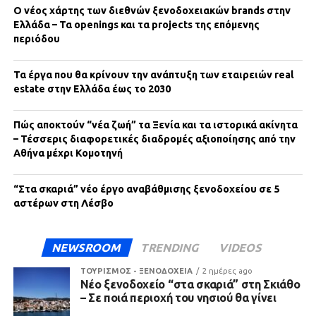
Ο νέος χάρτης των διεθνών ξενοδοχειακών brands στην
Ελλάδα – Τα openings και τα projects της επόμενης
περιόδου
Τα έργα που θα κρίνουν την ανάπτυξη των εταιρειών real
estate στην Ελλάδα έως το 2030
Πώς αποκτούν “νέα ζωή” τα Ξενία και τα ιστορικά ακίνητα
– Τέσσερις διαφορετικές διαδρομές αξιοποίησης από την
Αθήνα μέχρι Κομοτηνή
“Στα σκαριά” νέο έργο αναβάθμισης ξενοδοχείου σε 5
αστέρων στη Λέσβο
NEWSROOM
TRENDING
VIDEOS
ΤΟΥΡΙΣΜΟΣ - ΞΕΝΟΔΟΧΕΙΑ
2 ημέρες ago
Νέο ξενοδοχείο “στα σκαριά” στη Σκιάθο
– Σε ποιά περιοχή του νησιού θα γίνει