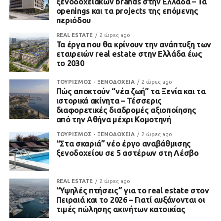
ξενοδοχειακών brands στην Ελλάδα – Τα
openings και τα projects της επόμενης
περιόδου
REAL ESTATE
2 ώρες ago
Τα έργα που θα κρίνουν την ανάπτυξη των
εταιρειών real estate στην Ελλάδα έως
το 2030
ΤΟΥΡΙΣΜΟΣ - ΞΕΝΟΔΟΧΕΙΑ
2 ώρες ago
Πώς αποκτούν “νέα ζωή” τα Ξενία και τα
ιστορικά ακίνητα – Τέσσερις
διαφορετικές διαδρομές αξιοποίησης
από την Αθήνα μέχρι Κομοτηνή
ΤΟΥΡΙΣΜΟΣ - ΞΕΝΟΔΟΧΕΙΑ
2 ώρες ago
“Στα σκαριά” νέο έργο αναβάθμισης
ξενοδοχείου σε 5 αστέρων στη Λέσβο
REAL ESTATE
2 ώρες ago
“Υψηλές πτήσεις” για το real estate στον
Πειραιά και το 2026 – Γιατί αυξάνονται οι
τιμές πώλησης ακινήτων κατοικίας