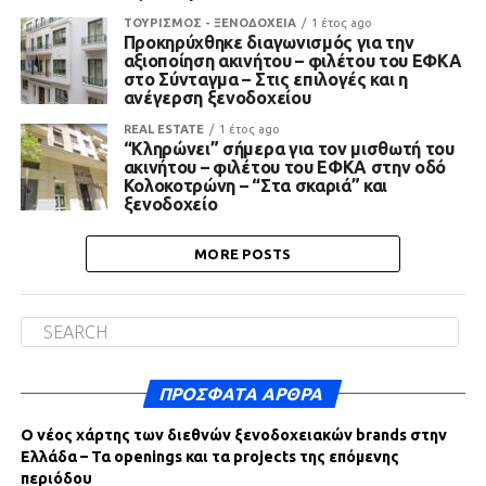
ΤΟΥΡΙΣΜΟΣ - ΞΕΝΟΔΟΧΕΙΑ
1 έτος ago
Προκηρύχθηκε διαγωνισμός για την
αξιοποίηση ακινήτου – φιλέτου του ΕΦΚΑ
στο Σύνταγμα – Στις επιλογές και η
ανέγερση ξενοδοχείου
REAL ESTATE
1 έτος ago
“Κληρώνει” σήμερα για τον μισθωτή του
ακινήτου – φιλέτου του ΕΦΚΑ στην οδό
Κολοκοτρώνη – “Στα σκαριά” και
ξενοδοχείο
MORE POSTS
ΠΡΌΣΦΑΤΑ ΆΡΘΡΑ
Ο νέος χάρτης των διεθνών ξενοδοχειακών brands στην
Ελλάδα – Τα openings και τα projects της επόμενης
περιόδου