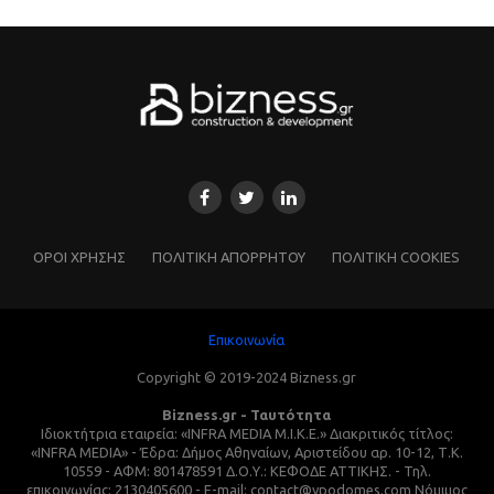
ΌΡΟΙ ΧΡΗΣΗΣ
ΠΟΛΙΤΙΚΗ ΑΠΟΡΡΗΤΟΥ
ΠΟΛΙΤΙΚΗ COOKIES
Επικοινωνία
Copyright © 2019-2024 Bizness.gr
Bizness.gr - Ταυτότητα
Ιδιοκτήτρια εταιρεία: «INFRA MEDIA M.I.K.E.» Διακριτικός τίτλος:
«INFRA MEDIA» - Έδρα: Δήμος Αθηναίων, Αριστείδου αρ. 10-12, Τ.Κ.
10559 - ΑΦΜ: 801478591 Δ.Ο.Υ.: ΚΕΦΟΔΕ ΑΤΤΙΚΗΣ. - Τηλ.
επικοινωνίας: 2130405600 - E-mail: contact@ypodomes.com Νόμιμος