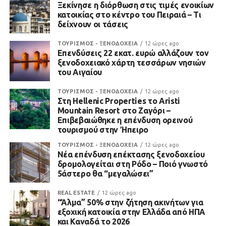
Ξεκίνησε η διόρθωση στις τιμές ενοικίων
κατοικίας στο κέντρο του Πειραιά – Τι
δείχνουν οι τάσεις
ΤΟΥΡΙΣΜΟΣ - ΞΕΝΟΔΟΧΕΙΑ
12 ώρες ago
Επενδύσεις 22 εκατ. ευρώ αλλάζουν τον
ξενοδοχειακό χάρτη τεσσάρων νησιών
του Αιγαίου
ΤΟΥΡΙΣΜΟΣ - ΞΕΝΟΔΟΧΕΙΑ
12 ώρες ago
Στη Hellenic Properties το Aristi
Mountain Resort στο Ζαγόρι –
Επιβεβαιώθηκε η επένδυση ορεινού
τουρισμού στην Ήπειρο
ΤΟΥΡΙΣΜΟΣ - ΞΕΝΟΔΟΧΕΙΑ
12 ώρες ago
Νέα επένδυση επέκτασης ξενοδοχείου
δρομολογείται στη Ρόδο – Ποιό γνωστό
5άστερο θα “μεγαλώσει”
REAL ESTATE
12 ώρες ago
“Άλμα” 50% στην ζήτηση ακινήτων για
εξοχική κατοικία στην Ελλάδα από ΗΠΑ
και Καναδά το 2026