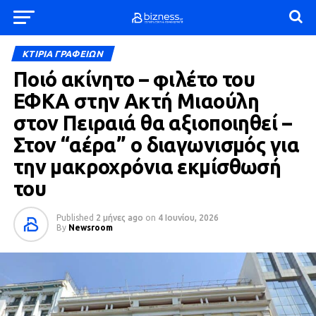
ΚΤΙΡΙΑ ΓΡΑΦΕΙΩΝ
Ποιό ακίνητο – φιλέτο του
ΕΦΚΑ στην Ακτή Μιαούλη
στον Πειραιά θα αξιοποιηθεί –
Στον “αέρα” ο διαγωνισμός για
την μακροχρόνια εκμίσθωσή
του
Published
2 μήνες ago
on
4 Ιουνίου, 2026
By
Newsroom