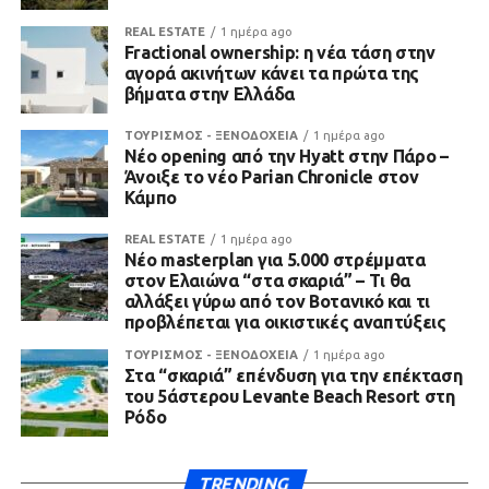
REAL ESTATE
1 ημέρα ago
Fractional ownership: η νέα τάση στην
αγορά ακινήτων κάνει τα πρώτα της
βήματα στην Ελλάδα
ΤΟΥΡΙΣΜΟΣ - ΞΕΝΟΔΟΧΕΙΑ
1 ημέρα ago
Νέο opening από την Hyatt στην Πάρο –
Άνοιξε το νέο Parian Chronicle στον
Κάμπο
REAL ESTATE
1 ημέρα ago
Νέο masterplan για 5.000 στρέμματα
στον Ελαιώνα “στα σκαριά” – Τι θα
αλλάξει γύρω από τον Βοτανικό και τι
προβλέπεται για οικιστικές αναπτύξεις
ΤΟΥΡΙΣΜΟΣ - ΞΕΝΟΔΟΧΕΙΑ
1 ημέρα ago
Στα “σκαριά” επένδυση για την επέκταση
του 5άστερου Levante Beach Resort στη
Ρόδο
TRENDING