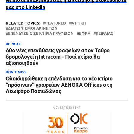
μας στο LinkedIn
RELATED TOPICS:
FEATURED
ΑΤΤΙΚΗ
ΔΙΑΓΩΝΙΣΜΟΊ ΑΚΙΝΉΤΩΝ
ΕΠΕΝΔΎΣΕΙΣ ΣΕ ΚΤΊΡΙΑ ΓΡΑΦΕΊΩΝ
ΕΦΚΑ
ΠΕΙΡΑΙΆΣ
UP NEXT
Δύο νέες επενδύσεις γραφείων στον Ταύρο
δρομολογεί η Intracom – Ποιά κτίρια θα
αξιοποιηθούν
DON'T MISS
Ολοκληρώθηκε η επένδυση για το νέο κτίριο
“πράσινων” γραφείων AENORA Offices στη
Λεωφόρο Ποσειδώνος
ADVERTISEMENT