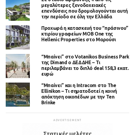
μεγαλύτερες ξενοδοχειακές
επενδύσεις που δρομολογούνται αυτή
την περίοδο σε όλη την Ελλάδα
Προχωρά η κατασκευή του “πράσινου”
κτιρίου γραφείων MOB One της
Hellenic Properties στο Μαρούσι
“Μπαίνει” στο Votanikos Business Park
της Dimand ο ΔΕΔΔΗΕ – Τι
περιλαμβάνει το διπλό deal 158,3 εκατ.
ευρώ
“Μπαίνει” και η Intracom στο The
Ellinikon – Τι σηματοδοτεί η κοινή
απόκτηση οικοπέδων με την Ten
Brinke
ADVERTISEMENT