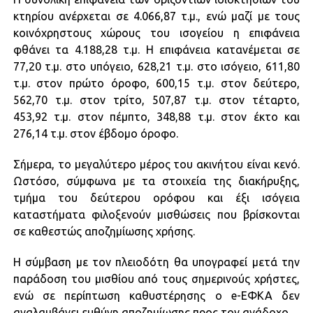
κτηρίου ανέρχεται σε 4.066,87 τ.μ., ενώ μαζί με τους
κοινόχρηστους χώρους του ισογείου η επιφάνεια
φθάνει τα 4.188,28 τ.μ. Η επιφάνεια κατανέμεται σε
77,20 τ.μ. στο υπόγειο, 628,21 τ.μ. στο ισόγειο, 611,80
τ.μ. στον πρώτο όροφο, 600,15 τ.μ. στον δεύτερο,
562,70 τ.μ. στον τρίτο, 507,87 τ.μ. στον τέταρτο,
453,92 τ.μ. στον πέμπτο, 348,88 τ.μ. στον έκτο και
276,14 τ.μ. στον έβδομο όροφο.
Σήμερα, το μεγαλύτερο μέρος του ακινήτου είναι κενό.
Ωστόσο, σύμφωνα με τα στοιχεία της διακήρυξης,
τμήμα του δεύτερου ορόφου και έξι ισόγεια
καταστήματα φιλοξενούν μισθώσεις που βρίσκονται
σε καθεστώς αποζημίωσης χρήσης.
Η σύμβαση με τον πλειοδότη θα υπογραφεί μετά την
παράδοση του μισθίου από τους σημερινούς χρήστες,
ενώ σε περίπτωση καθυστέρησης ο e-ΕΦΚΑ δεν
αναλαμβάνει ευθύνη αποζημίωσης προς τον ανάδοχο.