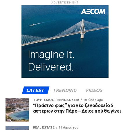
ADVERTISEMENT
LATEST
TRENDING
VIDEOS
ΤΟΥΡΙΣΜΟΣ - ΞΕΝΟΔΟΧΕΙΑ
10 ώρες ago
“Πράσινο φως” για νέο ξενοδοχείο 5
αστέρων στην Πάρο – Δείτε πού θα γίνει
REAL ESTATE
11 ώρες ago