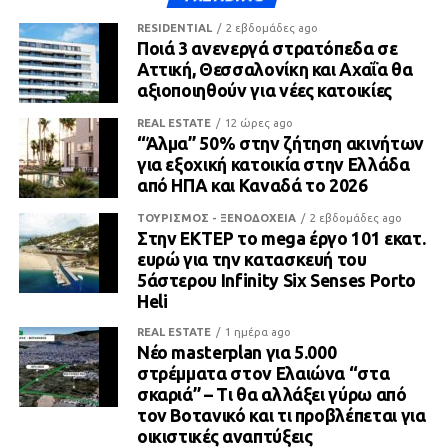
RESIDENTIAL
2 εβδομάδες ago
Ποιά 3 ανενεργά στρατόπεδα σε
Αττική, Θεσσαλονίκη και Αχαΐα θα
αξιοποιηθούν για νέες κατοικίες
REAL ESTATE
12 ώρες ago
“Άλμα” 50% στην ζήτηση ακινήτων
για εξοχική κατοικία στην Ελλάδα
από ΗΠΑ και Καναδά το 2026
ΤΟΥΡΙΣΜΟΣ - ΞΕΝΟΔΟΧΕΙΑ
2 εβδομάδες ago
Στην ΕΚΤΕΡ το mega έργο 101 εκατ.
ευρώ για την κατασκευή του
5άστερου Infinity Six Senses Porto
Heli
REAL ESTATE
1 ημέρα ago
Νέο masterplan για 5.000
στρέμματα στον Ελαιώνα “στα
σκαριά” – Τι θα αλλάξει γύρω από
τον Βοτανικό και τι προβλέπεται για
οικιστικές αναπτύξεις