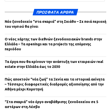
ΠΡΌΣΦΑΤΑ ΆΡΘΡΑ
Νέο ξενοδοχείο “στα σκαριά” στη Σκιάθο – Σε ποιά περιοχή
του νησιού θα γίνει
Ο νέος χάρτης των διεθνών ξενοδοχειακών brands στην
Ελλάδα – Τα openings και τα projects της επόμενης
περιόδου
Τα έργα που θα κρίνουν την ανάπτυξη των εταιρειών real
estate στην Ελλάδα έως το 2030
Πώς αποκτούν “νέα ζωή” τα Ξενία και τα ιστορικά ακίνητα
– Τέσσερις διαφορετικές διαδρομές αξιοποίησης από την
Αθήνα μέχρι Κομοτηνή
“Στα σκαριά” νέο έργο αναβάθμισης ξενοδοχείου σε 5
αστέρων στη Λέσβο