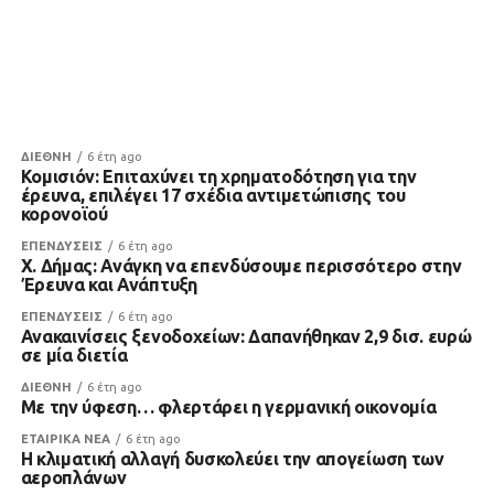
ΔΙΕΘΝΗ
6 έτη ago
Κομισιόν: Επιταχύνει τη χρηματοδότηση για την
έρευνα, επιλέγει 17 σχέδια αντιμετώπισης του
κορονοϊού
ΕΠΕΝΔΥΣΕΙΣ
6 έτη ago
Χ. Δήμας: Ανάγκη να επενδύσουμε περισσότερο στην
Έρευνα και Ανάπτυξη
ΕΠΕΝΔΥΣΕΙΣ
6 έτη ago
Ανακαινίσεις ξενοδοχείων: Δαπανήθηκαν 2,9 δισ. ευρώ
σε μία διετία
ΔΙΕΘΝΗ
6 έτη ago
Με την ύφεση… φλερτάρει η γερμανική οικονομία
ΕΤΑΙΡΙΚΑ ΝΕΑ
6 έτη ago
Η κλιματική αλλαγή δυσκολεύει την απογείωση των
αεροπλάνων