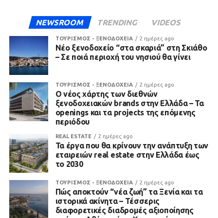
NEWSROOM
TRENDING
VIDEOS
ΤΟΥΡΙΣΜΟΣ - ΞΕΝΟΔΟΧΕΙΑ
2 ημέρες ago
Νέο ξενοδοχείο “στα σκαριά” στη Σκιάθο
– Σε ποιά περιοχή του νησιού θα γίνει
ΤΟΥΡΙΣΜΟΣ - ΞΕΝΟΔΟΧΕΙΑ
2 ημέρες ago
Ο νέος χάρτης των διεθνών
ξενοδοχειακών brands στην Ελλάδα – Τα
openings και τα projects της επόμενης
περιόδου
REAL ESTATE
2 ημέρες ago
Τα έργα που θα κρίνουν την ανάπτυξη των
εταιρειών real estate στην Ελλάδα έως
το 2030
ΤΟΥΡΙΣΜΟΣ - ΞΕΝΟΔΟΧΕΙΑ
2 ημέρες ago
Πώς αποκτούν “νέα ζωή” τα Ξενία και τα
ιστορικά ακίνητα – Τέσσερις
διαφορετικές διαδρομές αξιοποίησης