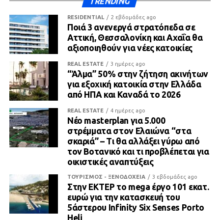
TRENDING
RESIDENTIAL
2 εβδομάδες ago
Ποιά 3 ανενεργά στρατόπεδα σε
Αττική, Θεσσαλονίκη και Αχαΐα θα
αξιοποιηθούν για νέες κατοικίες
REAL ESTATE
3 ημέρες ago
“Άλμα” 50% στην ζήτηση ακινήτων
για εξοχική κατοικία στην Ελλάδα
από ΗΠΑ και Καναδά το 2026
REAL ESTATE
4 ημέρες ago
Νέο masterplan για 5.000
στρέμματα στον Ελαιώνα “στα
σκαριά” – Τι θα αλλάξει γύρω από
τον Βοτανικό και τι προβλέπεται για
οικιστικές αναπτύξεις
ΤΟΥΡΙΣΜΟΣ - ΞΕΝΟΔΟΧΕΙΑ
3 εβδομάδες ago
Στην ΕΚΤΕΡ το mega έργο 101 εκατ.
ευρώ για την κατασκευή του
5άστερου Infinity Six Senses Porto
Heli