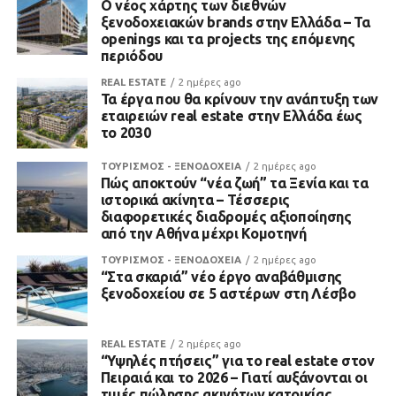
Ο νέος χάρτης των διεθνών
ξενοδοχειακών brands στην Ελλάδα – Τα
openings και τα projects της επόμενης
περιόδου
REAL ESTATE
2 ημέρες ago
Τα έργα που θα κρίνουν την ανάπτυξη των
εταιρειών real estate στην Ελλάδα έως
το 2030
ΤΟΥΡΙΣΜΟΣ - ΞΕΝΟΔΟΧΕΙΑ
2 ημέρες ago
Πώς αποκτούν “νέα ζωή” τα Ξενία και τα
ιστορικά ακίνητα – Τέσσερις
διαφορετικές διαδρομές αξιοποίησης
από την Αθήνα μέχρι Κομοτηνή
ΤΟΥΡΙΣΜΟΣ - ΞΕΝΟΔΟΧΕΙΑ
2 ημέρες ago
“Στα σκαριά” νέο έργο αναβάθμισης
ξενοδοχείου σε 5 αστέρων στη Λέσβο
REAL ESTATE
2 ημέρες ago
“Υψηλές πτήσεις” για το real estate στον
Πειραιά και το 2026 – Γιατί αυξάνονται οι
τιμές πώλησης ακινήτων κατοικίας