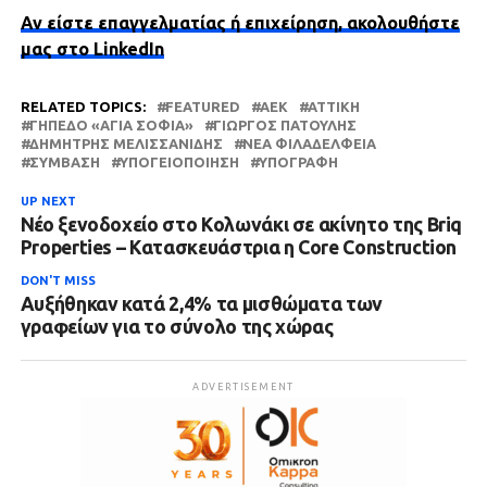
Αν είστε επαγγελματίας ή επιχείρηση, ακολουθήστε
μας στο LinkedIn
RELATED TOPICS:
FEATURED
ΑΕΚ
ΑΤΤΙΚΗ
ΓΉΠΕΔΟ «ΑΓΙΑ ΣΟΦΙΆ»
ΓΙΏΡΓΟΣ ΠΑΤΟΎΛΗΣ
ΔΗΜΉΤΡΗΣ ΜΕΛΙΣΣΑΝΊΔΗΣ
ΝΈΑ ΦΙΛΑΔΈΛΦΕΙΑ
ΣΎΜΒΑΣΗ
ΥΠΟΓΕΙΟΠΟΊΗΣΗ
ΥΠΟΓΡΑΦΉ
UP NEXT
Νέο ξενοδοχείο στο Κολωνάκι σε ακίνητο της Briq
Properties – Κατασκευάστρια η Core Construction
DON'T MISS
Αυξήθηκαν κατά 2,4% τα μισθώματα των
γραφείων για το σύνολο της χώρας
ADVERTISEMENT