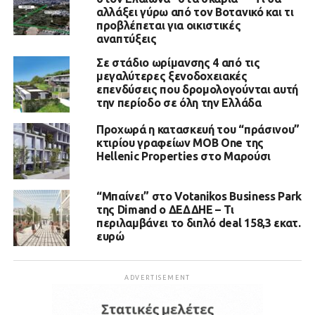
αλλάξει γύρω από τον Βοτανικό και τι
προβλέπεται για οικιστικές
αναπτύξεις
Σε στάδιο ωρίμανσης 4 από τις
μεγαλύτερες ξενοδοχειακές
επενδύσεις που δρομολογούνται αυτή
την περίοδο σε όλη την Ελλάδα
Προχωρά η κατασκευή του “πράσινου”
κτιρίου γραφείων MOB One της
Hellenic Properties στο Μαρούσι
“Μπαίνει” στο Votanikos Business Park
της Dimand ο ΔΕΔΔΗΕ – Τι
περιλαμβάνει το διπλό deal 158,3 εκατ.
ευρώ
ADVERTISEMENT