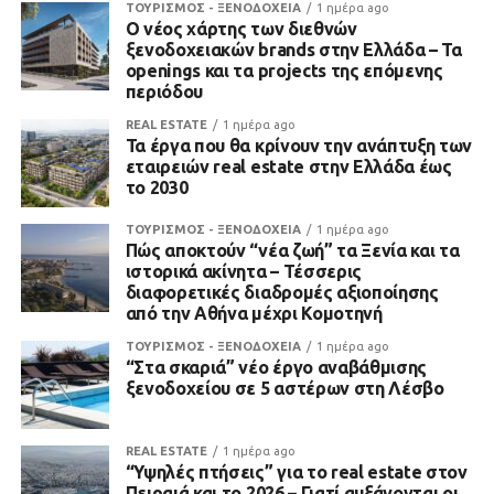
ΤΟΥΡΙΣΜΟΣ - ΞΕΝΟΔΟΧΕΙΑ
1 ημέρα ago
Ο νέος χάρτης των διεθνών
ξενοδοχειακών brands στην Ελλάδα – Τα
openings και τα projects της επόμενης
περιόδου
REAL ESTATE
1 ημέρα ago
Τα έργα που θα κρίνουν την ανάπτυξη των
εταιρειών real estate στην Ελλάδα έως
το 2030
ΤΟΥΡΙΣΜΟΣ - ΞΕΝΟΔΟΧΕΙΑ
1 ημέρα ago
Πώς αποκτούν “νέα ζωή” τα Ξενία και τα
ιστορικά ακίνητα – Τέσσερις
διαφορετικές διαδρομές αξιοποίησης
από την Αθήνα μέχρι Κομοτηνή
ΤΟΥΡΙΣΜΟΣ - ΞΕΝΟΔΟΧΕΙΑ
1 ημέρα ago
“Στα σκαριά” νέο έργο αναβάθμισης
ξενοδοχείου σε 5 αστέρων στη Λέσβο
REAL ESTATE
1 ημέρα ago
“Υψηλές πτήσεις” για το real estate στον
Πειραιά και το 2026 – Γιατί αυξάνονται οι