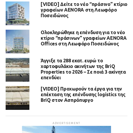
[VIDEO] Δείτε το νέο “πράσινο” κτίριο
γραφείων AENORA στη Λεωφόρο
Ποσειδώνος
Ολοκληρώθηκε η επένδυση για το νέο
κτίριο “πράσινων” γραφείων AENORA
Offices στη Λεωφόρο Ποσειδώνος
Άγγιξε τα 288 εκατ. ευρώ το
χαρτοφυλάκιο ακινήτων της BriQ
Properties το 2026 – Σε ποιά 3 ακίνητα
επενδύει
[VIDEO] Προχωρούν τα έργα για την
επέκταση της επένδυσης logistics της
BriQ στον Ασπρόπυργο
ADVERTISEMENT