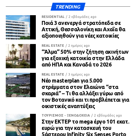
TRENDING
RESIDENTIAL
2 εβδομάδες ago
Ποιά 3 ανενεργά στρατόπεδα σε
Αττική, Θεσσαλονίκη και Αχαΐα θα
αξιοποιηθούν για νέες κατοικίες
REAL ESTATE
2 ημέρες ago
“Άλμα” 50% στην ζήτηση ακινήτων
για εξοχική κατοικία στην Ελλάδα
από ΗΠΑ και Καναδά το 2026
REAL ESTATE
3 ημέρες ago
Νέο masterplan για 5.000
στρέμματα στον Ελαιώνα “στα
σκαριά” – Τι θα αλλάξει γύρω από
τον Βοτανικό και τι προβλέπεται για
οικιστικές αναπτύξεις
ΤΟΥΡΙΣΜΟΣ - ΞΕΝΟΔΟΧΕΙΑ
2 εβδομάδες ago
Στην ΕΚΤΕΡ το mega έργο 101 εκατ.
ευρώ για την κατασκευή του
5άστερου Infinity Six Senses Porto