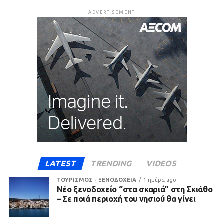
ADVERTISEMENT
LATEST
TRENDING
VIDEOS
ΤΟΥΡΙΣΜΟΣ - ΞΕΝΟΔΟΧΕΙΑ
1 ημέρα ago
Νέο ξενοδοχείο “στα σκαριά” στη Σκιάθο
– Σε ποιά περιοχή του νησιού θα γίνει