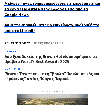
Μείνετε πάντα ενημερωμένοι για τις επενδύσεις και
τα έργα real estate στην Ελλάδα μέσα από τα
Google News
Αν είστε επαγγελματίας ή επιχείρηση, ακολουθήστε
μας στο LinkedIn
RELATED TOPICS:
BRIQ PROPERTIES
UP NEXT
Δύο ξενοδοχεία της Brown Hotels υποψήφια στα
βραβεία World’s Best Awards 2025
DON'T MISS
Piraeus Tower: και με τη “βούλα” βιοκλιματικός και
“πράσινος” ο νέος Πύργος Πειραιά
ADVERTISEMENT