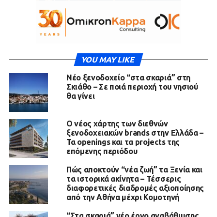
YOU MAY LIKE
Νέο ξενοδοχείο “στα σκαριά” στη
Σκιάθο – Σε ποιά περιοχή του νησιού
θα γίνει
Ο νέος χάρτης των διεθνών
ξενοδοχειακών brands στην Ελλάδα –
Τα openings και τα projects της
επόμενης περιόδου
Πώς αποκτούν “νέα ζωή” τα Ξενία και
τα ιστορικά ακίνητα – Τέσσερις
διαφορετικές διαδρομές αξιοποίησης
από την Αθήνα μέχρι Κομοτηνή
“Στα σκαριά” νέο έργο αναβάθμισης