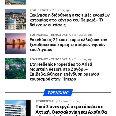
REAL ESTATE
2 ημέρες ago
Ξεκίνησε η διόρθωση στις τιμές ενοικίων
κατοικίας στο κέντρο του Πειραιά – Τι
δείχνουν οι τάσεις
ΤΟΥΡΙΣΜΟΣ - ΞΕΝΟΔΟΧΕΙΑ
2 ημέρες ago
Επενδύσεις 22 εκατ. ευρώ αλλάζουν τον
ξενοδοχειακό χάρτη τεσσάρων νησιών
του Αιγαίου
ΤΟΥΡΙΣΜΟΣ - ΞΕΝΟΔΟΧΕΙΑ
2 ημέρες ago
Στη Hellenic Properties το Aristi
Mountain Resort στο Ζαγόρι –
Επιβεβαιώθηκε η επένδυση ορεινού
τουρισμού στην Ήπειρο
TRENDING
RESIDENTIAL
2 εβδομάδες ago
Ποιά 3 ανενεργά στρατόπεδα σε
Αττική, Θεσσαλονίκη και Αχαΐα θα