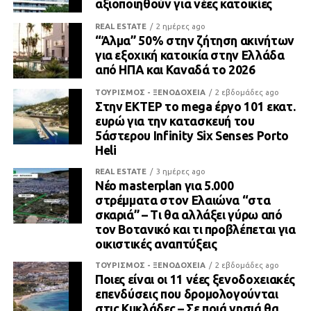
αξιοποιηθούν για νέες κατοικίες
REAL ESTATE
2 ημέρες ago
“Άλμα” 50% στην ζήτηση ακινήτων
για εξοχική κατοικία στην Ελλάδα
από ΗΠΑ και Καναδά το 2026
ΤΟΥΡΙΣΜΟΣ - ΞΕΝΟΔΟΧΕΙΑ
2 εβδομάδες ago
Στην ΕΚΤΕΡ το mega έργο 101 εκατ.
ευρώ για την κατασκευή του
5άστερου Infinity Six Senses Porto
Heli
REAL ESTATE
3 ημέρες ago
Νέο masterplan για 5.000
στρέμματα στον Ελαιώνα “στα
σκαριά” – Τι θα αλλάξει γύρω από
τον Βοτανικό και τι προβλέπεται για
οικιστικές αναπτύξεις
ΤΟΥΡΙΣΜΟΣ - ΞΕΝΟΔΟΧΕΙΑ
2 εβδομάδες ago
Ποιες είναι οι 11 νέες ξενοδοχειακές
επενδύσεις που δρομολογούνται
στις Κυκλάδες – Σε ποιά νησιά θα