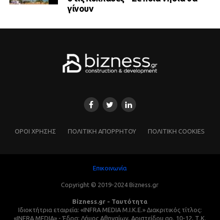
γίνουν
ΌΡΟΙ ΧΡΗΣΗΣ
ΠΟΛΙΤΙΚΗ ΑΠΟΡΡΗΤΟΥ
ΠΟΛΙΤΙΚΗ COOKIES
Επικοινωνία
Copyright © 2019-2024 Bizness.gr
Bizness.gr - Ταυτότητα
Ιδιοκτήτρια εταιρεία: «INFRA MEDIA M.I.K.E.» Διακριτικός τίτλος:
«INFRA MEDIA» - Έδρα: Δήμος Αθηναίων, Αριστείδου αρ. 10-12, Τ.Κ.