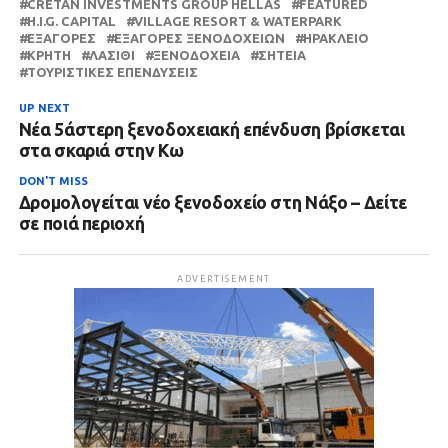
CRETAN INVESTMENTS GROUP HELLAS
FEATURED
H.I.G. CAPITAL
VILLAGE RESORT & WATERPARK
ΕΞΑΓΟΡΈΣ
ΕΞΑΓΟΡΈΣ ΞΕΝΟΔΟΧΕΊΩΝ
ΗΡΆΚΛΕΙΟ
ΚΡΉΤΗ
ΛΑΣΊΘΙ
ΞΕΝΟΔΟΧΕΊΑ
ΣΗΤΕΊΑ
ΤΟΥΡΙΣΤΙΚΈΣ ΕΠΕΝΔΎΣΕΙΣ
UP NEXT
Νέα 5άστερη ξενοδοχειακή επένδυση βρίσκεται
στα σκαριά στην Κω
DON'T MISS
Δρομολογείται νέο ξενοδοχείο στη Νάξο – Δείτε
σε ποιά περιοχή
ADVERTISEMENT