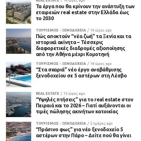
REAL ESTATE
14 ώρες ago
Τα έργα που θα κρίνουν την ανάπτυξη των
εταιρειών real estate στην Ελλάδα έως
το 2030
ΤΟΥΡΙΣΜΟΣ - ΞΕΝΟΔΟΧΕΙΑ
14 ώρες ago
Πώς αποκτούν “νέα ζωή” τα Ξενία και τα
ιστορικά ακίνητα – Τέσσερις
διαφορετικές διαδρομές αξιοποίησης
από την Αθήνα μέχρι Κομοτηνή
ΤΟΥΡΙΣΜΟΣ - ΞΕΝΟΔΟΧΕΙΑ
14 ώρες ago
“Στα σκαριά” νέο έργο αναβάθμισης
ξενοδοχείου σε 5 αστέρων στη Λέσβο
REAL ESTATE
15 ώρες ago
“Υψηλές πτήσεις” για το real estate στον
Πειραιά και το 2026 – Γιατί αυξάνονται οι
τιμές πώλησης ακινήτων κατοικίας
ΤΟΥΡΙΣΜΟΣ - ΞΕΝΟΔΟΧΕΙΑ
2 ημέρες ago
“Πράσινο φως” για νέο ξενοδοχείο 5
αστέρων στην Πάρο – Δείτε πού θα γίνει