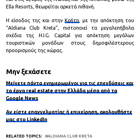
Ella Resorts, θεωρείται αρκετά πιθανή.
H είσοδος της και στην
Κρήτη
, με την απόκτηση του
“Aldiana Club Kreta”, πιστοποιεί τα μεγαλεπήβολα
σχέδια της H.I.G. Capital για απόκτηση μεγάλων
τουριστικών μονάδων στους δημοφιλέστερους
προορισμούς της χώρας.
Μην ξεχάσετε
Μείνετε πάντα ενημερωμένοι για τις επενδύσεις και
τα έργα real estate στην Ελλάδα μέσα από τα
Google News
Αν είστε επαγγελματίας ή επιχείρηση, ακολουθήστε
μας στο LinkedIn
RELATED TOPICS:
ALDIANA CLUB KRETA