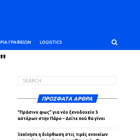
ΙΡΙΑ ΓΡΑΦΕΙΩΝ
LOGISTICS
"
ΠΡΌΣΦΑΤΑ ΆΡΘΡΑ
“Πράσινο φως” για νέο ξενοδοχείο 5
αστέρων στην Πάρο – Δείτε πού θα γίνει
Ξεκίνησε η διόρθωση στις τιμές ενοικίων