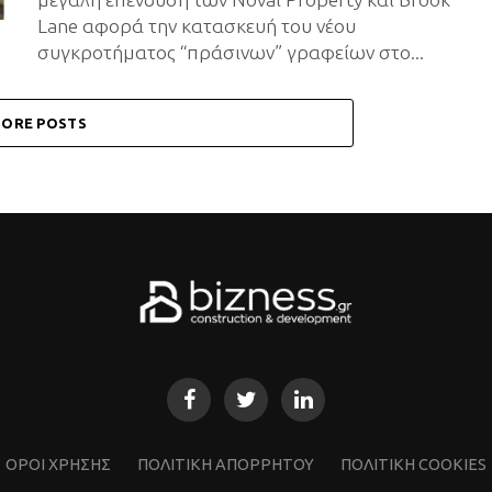
Lane αφορά την κατασκευή του νέου
συγκροτήματος “πράσινων” γραφείων στο...
ORE POSTS
ΌΡΟΙ ΧΡΗΣΗΣ
ΠΟΛΙΤΙΚΗ ΑΠΟΡΡΗΤΟΥ
ΠΟΛΙΤΙΚΗ COOKIES