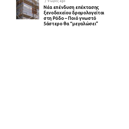
9 ώρες ago
Νέα επένδυση επέκτασης
ξενοδοχείου δρομολογείται
στη Ρόδο – Ποιό γνωστό
5άστερο θα “μεγαλώσει”