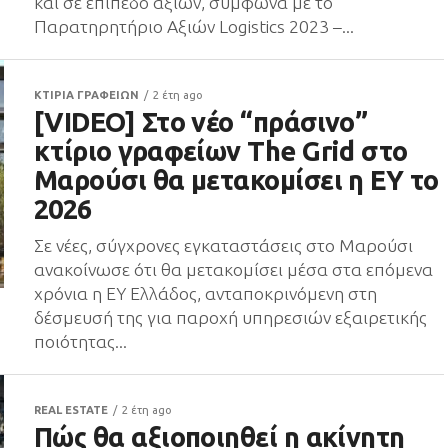
και σε επίπεδο αξιών, σύμφωνα με το
Παρατηρητήριο Αξιών Logistics 2023 –...
ΚΤΙΡΙΑ ΓΡΑΦΕΙΩΝ
2 έτη ago
[VIDEO] Στο νέο “πράσινο”
κτίριο γραφείων The Grid στο
Μαρούσι θα μετακομίσει η EY το
2026
Σε νέες, σύγχρονες εγκαταστάσεις στο Μαρούσι
ανακοίνωσε ότι θα μετακομίσει μέσα στα επόμενα
χρόνια η ΕΥ Ελλάδος, ανταποκρινόμενη στη
δέσμευσή της για παροχή υπηρεσιών εξαιρετικής
ποιότητας...
REAL ESTATE
2 έτη ago
Πώς θα αξιοποιηθεί η ακίνητη