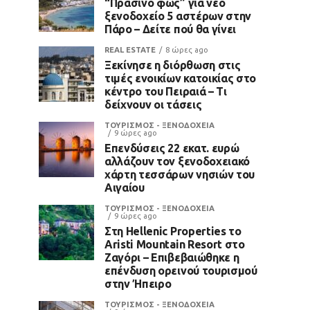
“Πράσινο φως” για νέο
ξενοδοχείο 5 αστέρων στην
Πάρο – Δείτε πού θα γίνει
REAL ESTATE
8 ώρες ago
Ξεκίνησε η διόρθωση στις
τιμές ενοικίων κατοικίας στο
κέντρο του Πειραιά – Τι
δείχνουν οι τάσεις
ΤΟΥΡΙΣΜΟΣ - ΞΕΝΟΔΟΧΕΙΑ
9 ώρες ago
Επενδύσεις 22 εκατ. ευρώ
αλλάζουν τον ξενοδοχειακό
χάρτη τεσσάρων νησιών του
Αιγαίου
ΤΟΥΡΙΣΜΟΣ - ΞΕΝΟΔΟΧΕΙΑ
9 ώρες ago
Στη Hellenic Properties το
Aristi Mountain Resort στο
Ζαγόρι – Επιβεβαιώθηκε η
επένδυση ορεινού τουρισμού
στην Ήπειρο
ΤΟΥΡΙΣΜΟΣ - ΞΕΝΟΔΟΧΕΙΑ