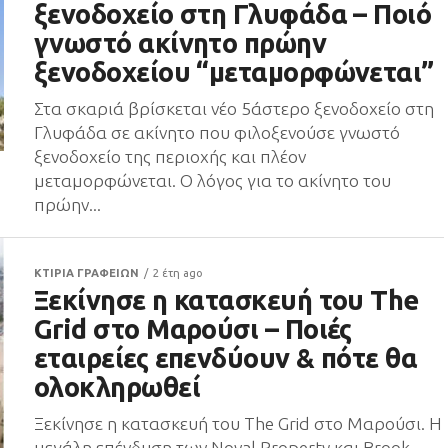
ξενοδοχείο στη Γλυφάδα – Ποιό
γνωστό ακίνητο πρώην
ξενοδοχείου “μεταμορφώνεται”
Στα σκαριά βρίσκεται νέο 5άστερο ξενοδοχείο στη
Γλυφάδα σε ακίνητο που φιλοξενούσε γνωστό
ξενοδοχείο της περιοχής και πλέον
μεταμορφώνεται. Ο λόγος για το ακίνητο του
πρώην...
ΚΤΙΡΙΑ ΓΡΑΦΕΙΩΝ
2 έτη ago
Ξεκίνησε η κατασκευή του The
Grid στο Μαρούσι – Ποιές
εταιρείες επενδύουν & πότε θα
ολοκληρωθεί
Ξεκίνησε η κατασκευή του The Grid στο Μαρούσι. H
μεγάλη επένδυση των Noval Property και Brook