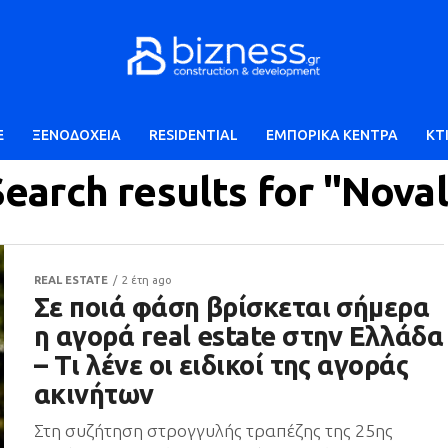
E
ΞΕΝΟΔΟΧΕΙΑ
RESIDENTIAL
ΕΜΠΟΡΙΚΑ ΚΕΝΤΡΑ
ΚΤ
Search results for "Noval
REAL ESTATE
2 έτη ago
Σε ποιά φάση βρίσκεται σήμερα
η αγορά real estate στην Ελλάδα
– Τι λένε οι ειδικοί της αγοράς
ακινήτων
Στη συζήτηση στρογγυλής τραπέζης της 25ης