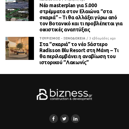
Νέο masterplan για 5.000
στρέμματα στον Ελαιώνα “στα
σκαριά” – Τι θα αλλάξει γύρω από
τον Βοτανικό και τι προβλέπεται για
οικιστικές αναπτύξεις
ΤΟΥΡΙΣΜΟΣ - ΞΕΝΟΔΟΧΕΙΑ
3 εβδομάδες ago
Στα “σκαριά” το νέο 5άστερο
Radisson Blu Resort στη Μάνη – Τι
θα περιλαμβάνει η αναβίωση του
ιστορικού “Λακωνίς”