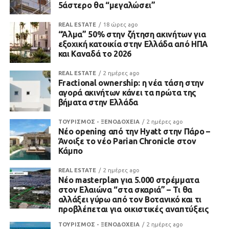
5άστερο θα “μεγαλώσει”
REAL ESTATE
18 ώρες ago
“Άλμα” 50% στην ζήτηση ακινήτων για
εξοχική κατοικία στην Ελλάδα από ΗΠΑ
και Καναδά το 2026
REAL ESTATE
2 ημέρες ago
Fractional ownership: η νέα τάση στην
αγορά ακινήτων κάνει τα πρώτα της
βήματα στην Ελλάδα
ΤΟΥΡΙΣΜΟΣ - ΞΕΝΟΔΟΧΕΙΑ
2 ημέρες ago
Νέο opening από την Hyatt στην Πάρο –
Άνοιξε το νέο Parian Chronicle στον
Κάμπο
REAL ESTATE
2 ημέρες ago
Νέο masterplan για 5.000 στρέμματα
στον Ελαιώνα “στα σκαριά” – Τι θα
αλλάξει γύρω από τον Βοτανικό και τι
προβλέπεται για οικιστικές αναπτύξεις
ΤΟΥΡΙΣΜΟΣ - ΞΕΝΟΔΟΧΕΙΑ
2 ημέρες ago