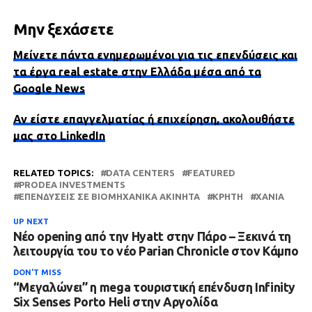
Μην ξεχάσετε
Μείνετε πάντα ενημερωμένοι για τις επενδύσεις και
τα έργα real estate στην Ελλάδα μέσα από τα
Google News
Αν είστε επαγγελματίας ή επιχείρηση, ακολουθήστε
μας στο LinkedIn
RELATED TOPICS:
DATA CENTERS
FEATURED
PRODEA INVESTMENTS
ΕΠΕΝΔΎΣΕΙΣ ΣΕ ΒΙΟΜΗΧΑΝΙΚΆ ΑΚΊΝΗΤΑ
ΚΡΉΤΗ
ΧΑΝΙΆ
UP NEXT
Νέο opening από την Hyatt στην Πάρο – Ξεκινά τη
λειτουργία του το νέο Parian Chronicle στον Κάμπο
DON'T MISS
“Μεγαλώνει” η mega τουριστική επένδυση Infinity
Six Senses Porto Heli στην Αργολίδα