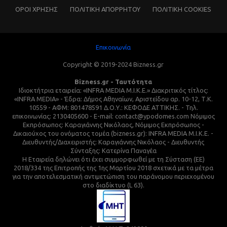
ΌΡΟΙ ΧΡΗΣΗΣ
ΠΟΛΙΤΙΚΗ ΑΠΟΡΡΗΤΟΥ
ΠΟΛΙΤΙΚΗ COOKIES
Επικοινωνία
Copyright © 2019-2024 Bizness.gr
Bizness.gr - Ταυτότητα
Ιδιοκτήτρια εταιρεία: «INFRA MEDIA M.I.K.E.» Διακριτικός τίτλος:
«INFRA MEDIA» - Έδρα: Δήμος Αθηναίων, Αριστείδου αρ. 10-12, Τ.Κ.
10559 - ΑΦΜ: 801478591 Δ.Ο.Υ.: ΚΕΦΟΔΕ ΑΤΤΙΚΗΣ. - Τηλ.
επικοινωνίας: 2130405600 - E-mail: contact@ypodomes.com Νόμιμος
Εκπρόσωπος: Καραγιάννης Νικόλαος, Νόμιμος Εκπρόσωπος -
Δικαιούχος του ονόματος τομέα (bizness.gr): INFRA MEDIA M.I.K.E. -
Διευθυντής/Διαχειριστής: Καραγιάννης Νικόλαος - Διευθυντής
Σύνταξης: Κατερίνα Παναγέα
Η Εταιρεία δηλώνει ότι έχει συμμορφωθεί με τη Σύσταση (ΕΕ)
2018/334 της Επιτροπής της 1ης Μαρτίου 2018 σχετικά με τα μέτρα
για την αποτελεσματική αντιμετώπιση του παράνομου περιεχομένου
στο διαδίκτυο (L 63).