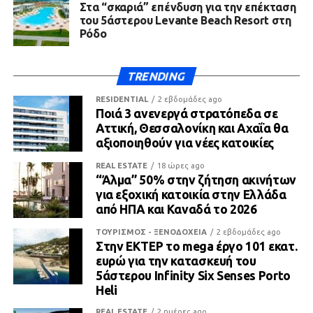
Στα “σκαριά” επένδυση για την επέκταση
του 5άστερου Levante Beach Resort στη
Ρόδο
TRENDING
RESIDENTIAL
2 εβδομάδες ago
Ποιά 3 ανενεργά στρατόπεδα σε
Αττική, Θεσσαλονίκη και Αχαΐα θα
αξιοποιηθούν για νέες κατοικίες
REAL ESTATE
18 ώρες ago
“Άλμα” 50% στην ζήτηση ακινήτων
για εξοχική κατοικία στην Ελλάδα
από ΗΠΑ και Καναδά το 2026
ΤΟΥΡΙΣΜΟΣ - ΞΕΝΟΔΟΧΕΙΑ
2 εβδομάδες ago
Στην ΕΚΤΕΡ το mega έργο 101 εκατ.
ευρώ για την κατασκευή του
5άστερου Infinity Six Senses Porto
Heli
REAL ESTATE
2 ημέρες ago